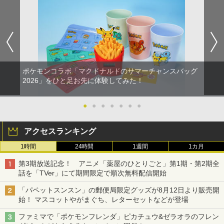
ポケモンコラボ「マクドナルドのサマーチャンスバッグ
2026」をひと足お先に体験してみた！
●
●
●
●
●
●
●
アクセスランキング
1時間
24時間
1週間
1カ月
第3期放送記念！ アニメ「薬屋のひとりごと」第1期・第2期全
話を「TVer」にて期間限定で順次無料配信開始
「パペットスンスン」の郵便局限定グッズが8月12日より販売開
始！ マスコットやがまぐち、レターセットなどが登場
ファミマで「ポケモンフレンダ」ピカチュウ&ゼラオラのフレン