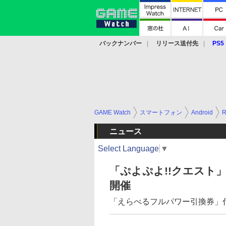
バックナンバー
リリース送付先
PS5
モバイル
eスポーツ
クラウド
PS
GAME Watch
スマートフォン
Android
ニュース
Select Language
▼
「ぷよぷよ!!クエスト
開催
「えらべるフルパワー引換券」