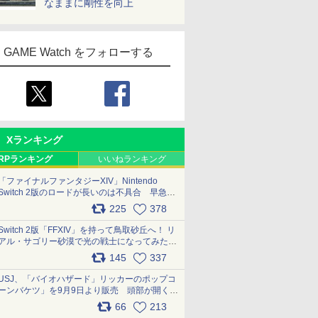
なままに剛性を向上
GAME Watch をフォローする
Xランキング
RPランキング
いいねランキング
「ファイナルファンタジーXIV」Nintendo
Switch 2版のロードが長いのは不具合 早急に
アップデートできるよう対応中
225
378
pic.x.com/s9S3nRCAGa
Switch 2版「FFXIV」を持って鳥取砂丘へ！ リ
アル・サゴリー砂漠で光の戦士になってみた
pic.x.com/qyOfL2uv1n
145
337
USJ、「バイオハザード」リッカーのポップコ
ーンバケツ」を9月9日より販売 頭部が開く仕
組み。味は恐怖を堪のう「味噌フレーバー」
66
213
pic.x.com/81MuXGahVM