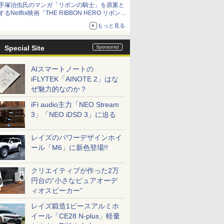
手塚治虫氏のマンガ「リボンの騎士」を原案と
するNetflix映画「THE RIBBON HERO リボンヒ
ーロー」本日配信開始
もっと見る
Special Site
AIスマートノートの
iFLYTEK「AINOTE 2」はな
ぜ魅力的なのか？
iFi audio主力「NEO Stream
3」「NEO iDSD 3」に迫る
レイズのパワーデザインホイ
ール「M6」に新色登場!!
クリエイティブが作った2万
円台の“小さなピュアオーデ
ィオスピーカー”
レイズ鍛造1ピースアルミホ
イール「CE28 N-plus」軽量