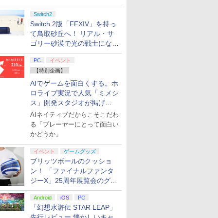
Switch2
Switch 2版「FFXIV」を持っ
て鳥取砂丘へ！ リアル・サ
ゴリー砂漠で光の戦士になっ
てみた
PC
イベント
【特別企画】
AIでゲームを面白くする。ホ
ロライブ実況で人気「ミメシ
ス」開発スタジオが掲げ
る“AI活用の信念”とは？【講
AIネイティブだからこそこだわ
演レポート】
る「プレーヤーにとって面白い
かどうか」
イベント
ゲームグッズ
ブリッツボールのクッショ
ン！ 「ファイナルファンタ
ジーX」25周年展覧会のグッ
ズ情報が公開
Android
iOS
PC
「幻想水滸伝 STAR LEAP」
先行レビュー 懐かしいキャ