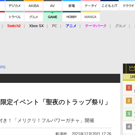
Switch2
Xbox SX
PC
アニメ
テーマパーク
グルメ
 Vita
3DS
アーケード
VR
RPG
1
」限定イベント「聖夜のトラップ祭り」
付き！「メリクリ！フルパワーガチャ」開催
船津稔
2021年12月20日 17:26