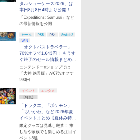
タルショーケース2026」は
本日8月8日4時より公開！
「Expeditions: Samurai」など
の最新情報を公開
セール
PS5
PS4
Switch2
WIN
「オクトパストラベラー」
70%オフで1,643円！ もうす
ぐ終了のセール情報まとめ
【8月8日更新】
ニンテンドーeショップでは
「大神 絶景版」が67%オフで
990円
イベント
エンタメ
【特集】
「ドラクエ」「ポケモン」
「ちいかわ」など2026年夏
イベントまとめ【夏休み特
集】
限定グッズは見逃し厳禁！ 推
し活や家族でも楽しめる注目イ
ベント8選