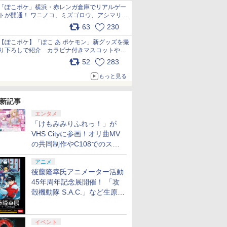
「ぽこポケ」横浜・赤レンガ倉庫でリアルゲー
トが開通！ ワニノコ、ミズゴロウ、アシマリ登
場シーンをレポート pic.x.com/LDgEByVl6D
63
230
【ぽこポケ】「ぽこ あ ポケモン」新グッズを撮
り下ろしで紹介 カラビナ付きマスコットやス
クエアポーチが仲間入り
52
283
pic.x.com/XmVAgBxaW5
もっと見る
新記事
エンタメ
「けもみみりふれっ！」が
VHS Cityに参画！オリ曲MV
の共同制作やC108でのスペ
シャルコラボ広告を掲出
アニメ
後藤隆幸氏アニメーター活動
45年周年記念展開催！ 「攻
殻機動隊 S.A.C.」など生原
画、総作画監督修正が展示
イベント