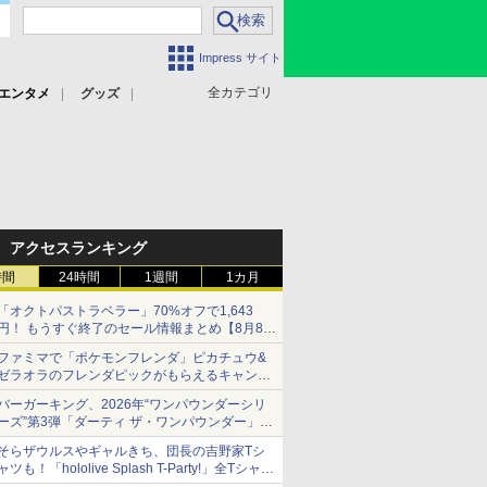
Impress サイト
全カテゴリ
エンタメ
グッズ
アクセスランキング
時間
24時間
1週間
1カ月
「オクトパストラベラー」70%オフで1,643
円！ もうすぐ終了のセール情報まとめ【8月8日
更新】
ファミマで「ポケモンフレンダ」ピカチュウ&
ニンテンドーeショップでは「大神 絶景版」が
ゼラオラのフレンダピックがもらえるキャンペ
67%オフで990円
ーン開催！
バーガーキング、2026年“ワンパウンダーシリ
ーズ”第3弾「ダーティ ザ・ワンパウンダー」を
8月7日発売
そらザウルスやギャルきち、団長の吉野家Tシ
「特製ガーリックマヨソース」を使用した超大
ャツも！「hololive Splash T-Party!」全Tシャツ
型チーズバーガー
ラインナップ公開＆オンライン販売開始