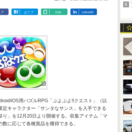
ェア
はてブ
note
LinkedIn
id/iOS用パズルRPG「ぷよぷよ!!クエスト」（以
限定キャラクター「サンタなサンス」を入手できる
り」を12月20日より開催する。収集アイテム「マ
の数に応じて各種賞品を獲得できる。