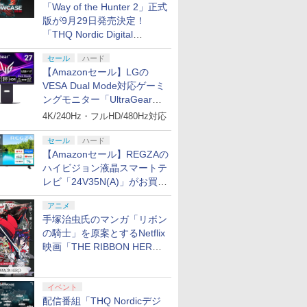
「Way of the Hunter 2」正式
版が9月29日発売決定！
「THQ Nordic Digital
Showcase 2026」まとめ
セール
ハード
【Amazonセール】LGの
VESA Dual Mode対応ゲーミ
ングモニター「UltraGear
27G850A-B」がお買い得！
4K/240Hz・フルHD/480Hz対応
セール
ハード
【Amazonセール】REGZAの
ハイビジョン液晶スマートテ
レビ「24V35N(A)」がお買い
得！
アニメ
手塚治虫氏のマンガ「リボン
の騎士」を原案とするNetflix
映画「THE RIBBON HERO
リボンヒーロー」本日配信開
始
イベント
配信番組「THQ Nordicデジ