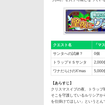
クエスト名
「マ
サンタへの試練？
0個
トラップＶＳサンタ
2,000
ワナだらけのX'mas
5,000
【あらすじ】
クリスマスイブの夜、トラップ
そこを守護しているルリシアか
を仕掛けてほしい」というとん