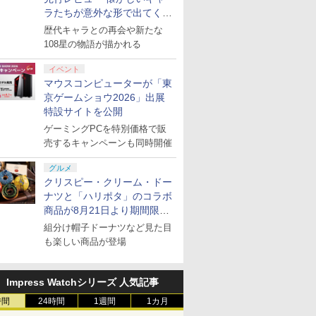
ラたちが意外な形で出てくる
シリーズ完全新作！
歴代キャラとの再会や新たな
108星の物語が描かれる
イベント
マウスコンピューターが「東
京ゲームショウ2026」出展
特設サイトを公開
ゲーミングPCを特別価格で販
売するキャンペーンも同時開催
グルメ
クリスピー・クリーム・ドー
ナツと「ハリポタ」のコラボ
商品が8月21日より期間限定
で発売
組分け帽子ドーナツなど見た目
も楽しい商品が登場
Impress Watchシリーズ 人気記事
時間
24時間
1週間
1カ月