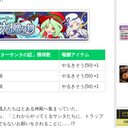
スターサンタの証」獲得数
報酬アイテム
やるきそう(50) ×1
個
やるきそう(50) ×1
個
やるきそう(50) ×1
職人たちはとある神殿へ集まっていた。
ら、「これからやってくるサンタたちに、トラップ
1
でもないお願いをされることに……!?