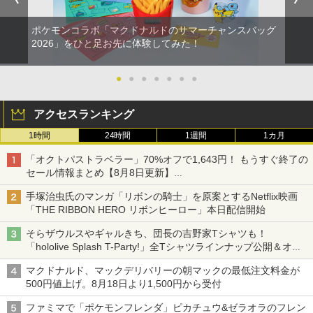
ポケモンコラボ「マクドナルドのサマーチャンスバッグ
2026」をひと足お先に体験してみた！
●
●
●
●
●
●
●
アクセスランキング
1時間
24時間
1週間
1カ月
「オクトパストラベラー」70%オフで1,643円！ もうすぐ終了の
セール情報まとめ【8月8日更新】
ニンテンドーeショップでは「大神 絶景版」が67%オフで990円
手塚治虫氏のマンガ「リボンの騎士」を原案とするNetflix映画
「THE RIBBON HERO リボンヒーロー」本日配信開始
そらザウルスやギャルきち、団長の吉野家Tシャツも！
「hololive Splash T-Party!」全Tシャツラインナップ公開＆オン
ライン販売開始
マクドナルド、マックデリバリーの朝マックの最低注文料金が
500円値上げ。8月18日より1,500円から受付
ファミマで「ポケモンフレンダ」ピカチュウ&ゼラオラのフレン