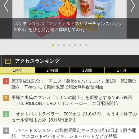
ポケモンコラボ「マクドナルドのサマーチャンスバッグ
2026」をひと足お先に体験してみた！
●
●
●
●
●
●
●
アクセスランキング
1時間
24時間
1週間
1カ月
第3期放送記念！ アニメ「薬屋のひとりごと」第1期・第2期全
話を「TVer」にて期間限定で順次無料配信開始
手塚治虫氏のマンガ「リボンの騎士」を原案とするNetflix映画
「THE RIBBON HERO リボンヒーロー」本日配信開始
「オクトパストラベラー」70%オフで1,643円！ もうすぐ終了の
セール情報まとめ【8月8日更新】
ニンテンドーeショップでは「大神 絶景版」が67%オフで990円
「パペットスンスン」の郵便局限定グッズが8月12日より販売開
始！ マスコットやがまぐち、レターセットなどが登場