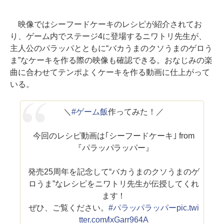
映像ではシーフードケーキのレシピが紹介されてお
り、ゲーム内でステージ4に登場するニワトリ先生が、
主人公のパラッパとともに“バカうまのクソうまのゲロう
ま”なケーキを作る際の映像も確認できる。おなじみの楽
曲に合わせてテンポよくケーキを作る動画に仕上がって
いる。
＼
#ゲーム飯
作ってみた！／
今回のレシピ動画は｢シーフードケーキ｣ from
『パラッパラッパー』
発売25周年を記念して“バカうまのクソうまのゲ
ロうま”なレシピをニワトリ先生が伝授してくれ
ます！
ぜひ、ご覧ください。
#パラッパラッパー
pic.twi
tter.com/lxGarr964A