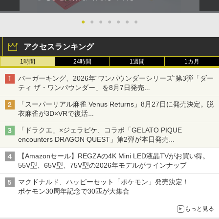
●
●
●
●
●
●
●
アクセスランキング
1時間
24時間
1週間
1カ月
バーガーキング、2026年“ワンパウンダーシリーズ”第3弾「ダー
ティ ザ・ワンパウンダー」を8月7日発売
「特製ガーリックマヨソース」を使用した超大型チーズバーガー
「スーパーリアル麻雀 Venus Returns」8月27日に発売決定。脱
衣麻雀が3D×VRで復活
発売から2週間は20%オフになるセールが実施
「ドラクエ」×ジェラピケ、コラボ「GELATO PIQUE
encounters DRAGON QUEST」第2弾が本日発売
アイスカップに入ったスライムやわたぼう、ベビーサタンなどが
【Amazonセール】REGZAの4K Mini LED液晶TVがお買い得。
オリジナルアートで登場
55V型、65V型、75V型の2026年モデルがラインナップ
マクドナルド、ハッピーセット「ポケモン」発売決定！
ポケモン30周年記念で30匹が大集合
もっと見る