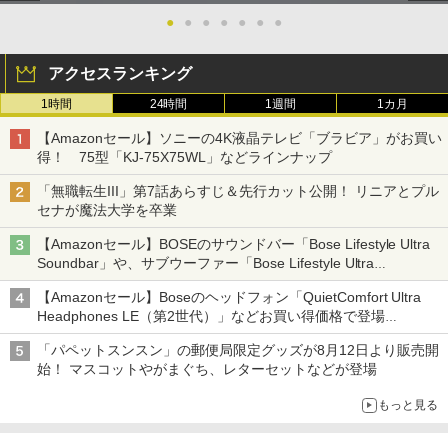
●
●
●
●
●
●
●
アクセスランキング
1時間
24時間
1週間
1カ月
【Amazonセール】ソニーの4K液晶テレビ「ブラビア」がお買い
得！ 75型「KJ-75X75WL」などラインナップ
「無職転生III」第7話あらすじ＆先行カット公開！ リニアとプル
セナが魔法大学を卒業
【Amazonセール】BOSEのサウンドバー「Bose Lifestyle Ultra
Soundbar」や、サブウーファー「Bose Lifestyle Ultra
Subwoofer」などお買い得！
【Amazonセール】Boseのヘッドフォン「QuietComfort Ultra
Headphones LE（第2世代）」などお買い得価格で登場
イマーシブオーディオで臨場感ある音楽体験が楽しめる
「パペットスンスン」の郵便局限定グッズが8月12日より販売開
始！ マスコットやがまぐち、レターセットなどが登場
もっと見る