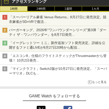
アクセスランキング
1時間
24時間
1週間
1カ月
「スーパーリアル麻雀 Venus Returns」8月27日に発売決定。脱
衣麻雀が3D×VRで復活
発売から2週間は20%オフになるセールが実施
バーガーキング、2026年“ワンパウンダーシリーズ”第3弾「ダー
ティ ザ・ワンパウンダー」を8月7日発売
「特製ガーリックマヨソース」を使用した超大型チーズバーガー
「イーグレットツー ミニ」新作追加ソフト発売決定。詳細を公
開するファミ通LIVEが8月27日20時から配信
シリーズ累計100タイトルへ
「エスコン8」仕様のフライトスティックがThrustmasterから登
場！ 10月2日発売
ジョイスティックに振動機能を搭載。予約受付も開始
「マインクラフト」Switch2版が10月27日に発売決定。「スーパ
ーマリオ」DLCも
Switch版からのアップグレードも可能に
もっと見る
GAME Watch をフォローする