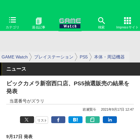
カテゴリ
過去記事
検索
Impressサイト
GAME Watch
プレイステーション
PS5
本体・周辺機器
ニュース
ビックカメラ新宿西口店、PS5抽選販売の結果を
発表
当選番号がズラリ
岩瀬賢斗
2021年9月17日 12:47
リスト
9月17日 発表