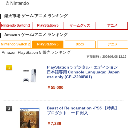
© Nintendo
楽天市場 ゲーム/アニメ ランキング
Nintendo Switch 2
PlayStation 5
ゲームグッズ
アニメ
Amazon ゲーム/アニメ ランキング
Nintendo Switch 2
PlayStation 5
Xbox
アニメ
任天堂 【Switch2】ゼノブレイド ディフ
PS5コントローラー用シリコンケース Pl
【中古】ルイージマンション
【中古】【Blu−ray】この世界の片隅
1
1
1
1
Amazon PlayStation 5 販売ランキング
ィニティブ・エディション Nintendo S
ayStation5用 プレイステーション プレ
に ブックレット付 / 片渕須直【監督】
更新日時：2026/08/08 12:12
witch 2 Edition [NXS-P-AUBQB NSW2
ステ5用 シリコンカバー コントローラー
￥864
ゼノブレイド ディフィニティブ エディ
ケース コントローラーカバー 保護カバ
￥1,412
スプラトゥーン レイダース|オンライン
PlayStation 5 デジタル・エディション
ション]
ー 保護ケース DualSense オープン設計
1
1
コード版
日本語専用 Console Language: Japan
人気 オススメ 装着したまま充電可能 白
ese only (CFI-2200B01)
黒赤青 コントローラー用ケース
￥6,810
￥5,832
￥55,000
￥580
【8/11まで！抽選で最大全額ポイントバ
【中古】【Blu−ray】トイ・ストーリー3
2
2
ック】 1ヶ月保証！ 8BitDo USB Wirele
スーパー・セット / リー・アンクリッ
ss Adapter 2 ワイヤレス USBアダプタ
チ【監督】
ヨッシーとフカシギの図鑑
2
ー2 アダプタ スイッチ 8bit Switch Pro
スプラトゥーン レイダース -Switch2
Windows Mac Raspbery Xbox Series
Beast of Reincarnation -PS5 【特典】
2
【楽天1位】【即日発送】PS5 コントロ
￥1,648
2
￥7,021
2
X＆S One コントローラー Bluetoothコ
プロダクトコード 封入
ーラー 充電スタンド ps5 DualSense Ed
ントローラー PS5 PS4
￥6,446
ge コントローラー 充電器 USB給電式 充
電スタンド ソニー プレイステーション5
￥7,286
PlayStation5 コントローラー対応 プレ