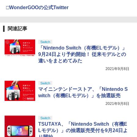
り来たる！スタジオ描き下ろしイラスト
□WonderGOOの公式Twitter
【純正品】Xbox 充電式バッテリー + US
4
ボード付) [Blu-ray]
B-C ケーブル
￥10,780
￥2,618
関連記事
Switch
劇場版「鬼滅の刃」無限城編 第一章 猗
4
「Nintendo Switch（有機ELモデル）」
窩座再来 完全生産限定版 [Blu-ray]
【国内正規品】Thrustmaster スラスト
5
9月24日より予約開始！ 従来モデルとの
マスター TH8S シフター - PC、PS4、P
￥8,698
違いをまとめてみた
S5、PS5 Pro、Xbox One、Xbox Serie
s X|S 対応の高精度 H パターン シフター
2021年9月8日
￥14,141
Switch
【Amazon.co.jp限定】劇場版モノノ怪
5
マイニンテンドーストア、「Nintendo S
第三章 蛇神 (オリジナル特典:オリジナル
witch（有機ELモデル）」を抽選販売
巾着＋メーカー特典:【坤と離】二振りの
剣、十翼より来たる！スタジオ描き下ろ
2021年9月8日
しイラストボード付) [DVD]
￥8,800
Switch
TSUTAYA、「Nintendo Switch（有機E
Lモデル）」の抽選販売受付を9月24日よ
り開始