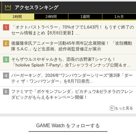
アクセスランキング
1時間
24時間
1週間
1カ月
「オクトパストラベラー」70%オフで1,643円！ もうすぐ終了の
セール情報まとめ【8月8日更新】
ニンテンドーeショップでは「大神 絶景版」が67%オフで990円
後藤隆幸氏アニメーター活動45年周年記念展開催！ 「攻殻機動
隊 S.A.C.」など生原画、総作画監督修正が展示
そらザウルスやギャルきち、団長の吉野家Tシャツも！
「hololive Splash T-Party!」全Tシャツラインナップ公開＆オン
ライン販売開始
バーガーキング、2026年“ワンパウンダーシリーズ”第3弾「ダー
ティ ザ・ワンパウンダー」を8月7日発売
「特製ガーリックマヨソース」を使用した超大型チーズバーガー
ファミマで「ポケモンフレンダ」ピカチュウ&ゼラオラのフレン
ダピックがもらえるキャンペーン開催！
もっと見る
GAME Watch をフォローする