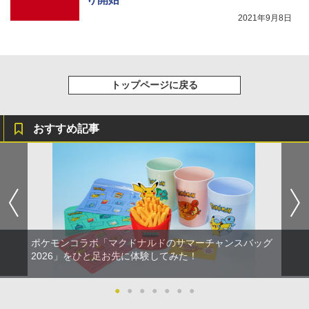
2021年9月8日
トップページに戻る
おすすめ記事
ポケモンコラボ「マクドナルドのサマーチャンスバッグ
2026」をひと足お先に体験してみた！
●
●
●
●
●
●
●