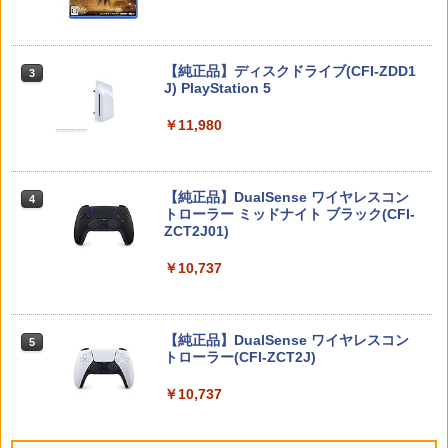
￥2,690
【送料無料】劇場版「鬼滅の刃」無限城
3
ステ コントローラー 急速 プレステ5 LE
編 第一章 猗窩座再来(通常版)【Blu-ra
Dライト
FINAL FANTASY X/X-2 HD Remaster
y】/アニメーション[Blu-ray]【返品種別
3
【Switch2】 POT-P-ABPVA
A】
Nintendo Switch 2(日本語・国内専用)
￥1,980
【純正品】ディスクドライブ(CFI-ZDD1
3
【中古】Minecraft (マインクラフト) - S
3
3
J) PlayStation 5
witch
￥7,106
￥4,400
￥55,491
￥11,980
￥2,910
【新品】PS5 Dead by Daylight スペシ
3
ャルエディション 公式日本版【CERO:
サマーウォーズ ブルーレイ blu-ray 劇場
4
Z】【メール便】
MAGES. 【Joshinオリジナル特典付】
版 北米版 最新盤 アニメ ブルーレイ 細田
4
【Switch2】STEINS;GATE RE:BOOT
【純正品】DualSense ワイヤレスコン
守 summer wars BD USA正規品 海外版
ニンテンドープリペイド番号 9000円|オ
4
4
（シュタインズゲート リブート） 通常
￥3,220
[Switch] Nintendo Switch Online + 追
トローラー ミッドナイト ブラック(CFI-
日本語 英語 他言語 Summer Wars
ンラインコード版
4
版 [BEE-P-AB55A NSW2 シュタインズ
加パック個人プラン12か月（365日間）
ZCT2J01)
ゲ-ト リブ-ト ツウジョウ]
利用券 （ダウンロード版） ※1,000ポ
￥5,500
￥9,000
イントまでご利用可
￥10,737
￥7,290
【当店独自で＋P10倍★要エントリー】
4
￥5,900
【中古】[PS5] ファンタジーライフi グル
グルの竜と時をぬすむ少女 レベルファイ
シュタインズ・ゲート コンプリート シ
ニンテンドープリペイド番号 5000円|オ
5
5
ブ(20250522)
【純正品】DualSense ワイヤレスコン
リーズ ブルーレイ 全話 Steins Gate : T
ンラインコード版
5
龍の国 ルーンファクトリー Nintendo S
トローラー(CFI-ZCT2J)
he Complete Series STEINS;GATE シ
5
witch 2 Edition
￥3,980
TAITO TAS-L-001 アーケードメモリー
ュタインズゲート blu-ray Steins ; Gate
5
￥5,000
ズVOL.1 Lite [イーグレットツー ミニ用
全話 廉価版 日本語 英語 正規品 シュタイ
￥10,737
ソフト]
ンズ ゲート ブルーレイ コンプリート シ
￥7,458
リーズ リージョン B
￥6,580
●【中古】 クレールオブスキュール：エ
5