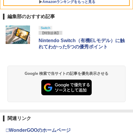
Amazonランキングをもっと見る
クスペディション33 PS5 【CERO Z(18
￥5,500
才以上対象)】
編集部のおすすめ記事
￥5,010
【純正品】Xbox ワイヤレス コントロー
劇場版「鬼滅の刃」無限城編 第一章 猗
Switch
1
1
ラー + USB-C® ケーブル
窩座再来 通常版 [Blu-ray]
【特別企画】
Nintendo Switch（有機ELモデル）に触
￥8,300
￥3,982
れてわかった5つの優秀ポイント
【純正品】Xbox ワイヤレス コントロー
2
劇場版「鬼滅の刃」無限城編 第一章 猗
ラー (ロボット ホワイト)
2
Google 検索で当サイトの記事を優先表示させる
窩座再来 通常版 [DVD]
￥7,681
￥3,523
【純正品】Xbox ワイヤレス コントロー
3
ラー (カーボンブラック)
【Amazon.co.jp限定】劇場版モノノ怪
3
第三章 蛇神 (Amazon.co.jp限定オリジ
関連リンク
￥8,020
ナル三方背収納ケース付きコレクション)
(オリジナル特典:オリジナル巾着＋メー
□WonderGOOのホームページ
カー特典:【坤と離】二振りの剣、十翼よ