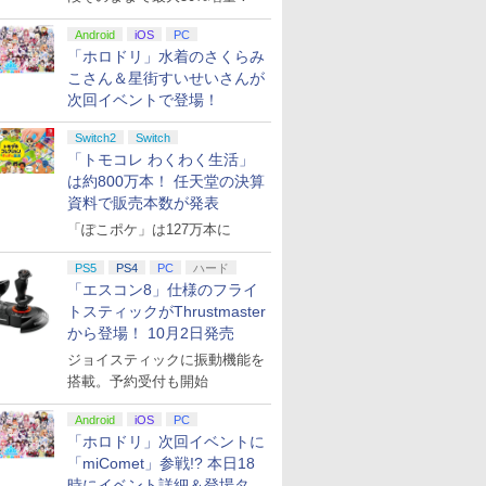
Android
iOS
PC
「ホロドリ」水着のさくらみ
こさん＆星街すいせいさんが
次回イベントで登場！
Switch2
Switch
「トモコレ わくわく生活」
は約800万本！ 任天堂の決算
資料で販売本数が発表
「ぽこポケ」は127万本に
PS5
PS4
PC
ハード
「エスコン8」仕様のフライ
トスティックがThrustmaster
から登場！ 10月2日発売
ジョイスティックに振動機能を
搭載。予約受付も開始
Android
iOS
PC
「ホロドリ」次回イベントに
「miComet」参戦!? 本日18
時にイベント詳細＆登場タレ