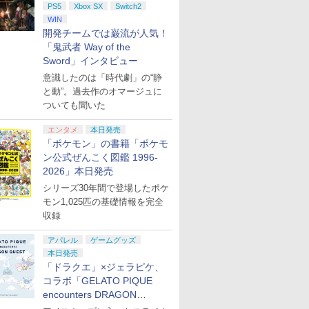
PS5
Xbox SX
Switch2
WIN
開発チームでは巌流が人気！
「鬼武者 Way of the
Sword」インタビュー
意識したのは「時代劇」の“静
と動”。過去作のオマージュに
ついても聞いた
エンタメ
本日発売
「ポケモン」の書籍「ポケモ
ン公式ぜんこく図鑑 1996-
2026」本日発売
シリーズ30年間で登場したポケ
モン1,025匹の基礎情報を完全
収録
アパレル
ゲームグッズ
本日発売
「ドラクエ」×ジェラピケ、
コラボ「GELATO PIQUE
encounters DRAGON
QUEST」第2弾が本日発売