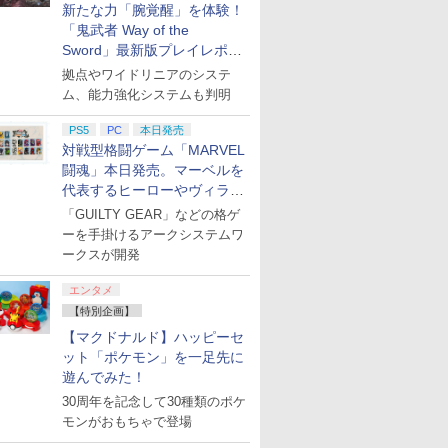
新たな力「腕覚醒」を体験！
「鬼武者 Way of the
Sword」最新版プレイレポー
ト
拠点やワイドリニアのシステ
ム、能力強化システムも判明
PS5
PC
本日発売
対戦型格闘ゲーム「MARVEL
闘魂」本日発売。マーベルを
代表するヒーローやヴィラン
たちが登場
「GUILTY GEAR」などの格ゲ
ーを手掛けるアークシステムワ
ークスが開発
エンタメ
【特別企画】
【マクドナルド】ハッピーセ
ット「ポケモン」を一足先に
遊んでみた！
30周年を記念して30種類のポケ
モンがおもちゃで登場