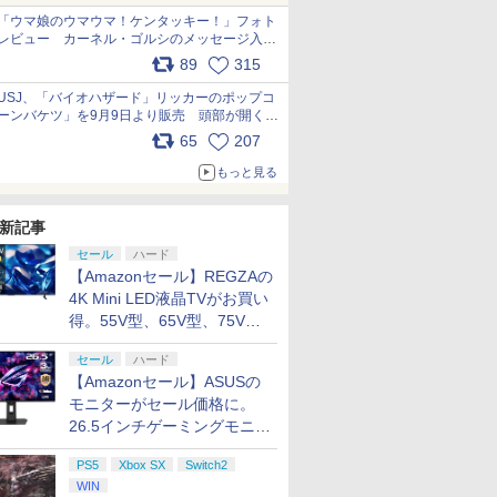
「ウマ娘のウマウマ！ケンタッキー！」フォト
レビュー カーネル・ゴルシのメッセージ入り
パッケージや描き下ろしトレカなどが登場
89
315
pic.x.com/PjnkR9vkXl
USJ、「バイオハザード」リッカーのポップコ
ーンバケツ」を9月9日より販売 頭部が開く仕
組み。味は恐怖を堪のう「味噌フレーバー」
65
207
pic.x.com/81MuXGahVM
もっと見る
新記事
セール
ハード
【Amazonセール】REGZAの
4K Mini LED液晶TVがお買い
得。55V型、65V型、75V型
の2026年モデルがラインナ
セール
ハード
ップ
【Amazonセール】ASUSの
モニターがセール価格に。
26.5インチゲーミングモニタ
ー「ROG Strix OLED
PS5
Xbox SX
Switch2
XG27ACDMS」限定モデルも
WIN
お買い得