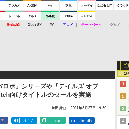
Switch2
Xbox SX
PC
アニメ
テーマパーク
グルメ
 Vita
3DS
アーケード
VR
1
パロボ」シリーズや「テイルズ オブ
itch向けタイトルのセールを実施
勝田哲也
2021年8月27日 19:30
ェア
はてブ
note
LinkedIn