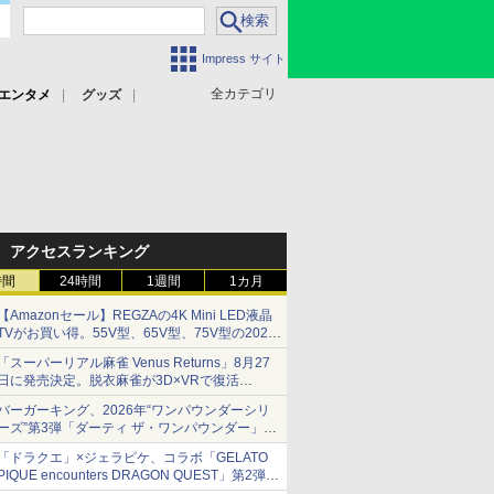
Impress サイト
全カテゴリ
エンタメ
グッズ
アクセスランキング
時間
24時間
1週間
1カ月
【Amazonセール】REGZAの4K Mini LED液晶
TVがお買い得。55V型、65V型、75V型の2026
年モデルがラインナップ
「スーパーリアル麻雀 Venus Returns」8月27
日に発売決定。脱衣麻雀が3D×VRで復活
発売から2週間は20%オフになるセールが実施
バーガーキング、2026年“ワンパウンダーシリ
ーズ”第3弾「ダーティ ザ・ワンパウンダー」を
8月7日発売
「ドラクエ」×ジェラピケ、コラボ「GELATO
「特製ガーリックマヨソース」を使用した超大
PIQUE encounters DRAGON QUEST」第2弾が
型チーズバーガー
本日発売