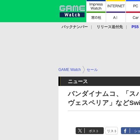
バックナンバー
リリース送付先
PS5
モバイル
eスポーツ
クラウド
PS
GAME Watch
セール
ニュース
バンダイナムコ、「ス
ヴェスペリア」などSw
ポスト
リスト
シ