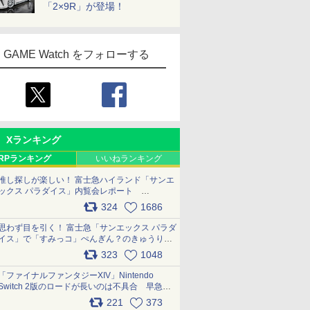
「2×9R」が登場！
GAME Watch をフォローする
Xランキング
RPランキング
いいねランキング
推し探しが楽しい！ 富士急ハイランド「サンエ
ックス パラダイス」内覧会レポート
pic.x.com/p718c0QB0k
324
1686
思わず目を引く！ 富士急「サンエックス パラダ
イス」で「すみっコ」ぺんぎん？のきゅうりド
ッグを食べてみた イラストそのままのメニュ
323
1048
ー化に挑戦。これが意外にもおいしい
pic.x.com/Kgl04hZaeg
「ファイナルファンタジーXIV」Nintendo
Switch 2版のロードが長いのは不具合 早急に
アップデートできるよう対応中
221
373
pic.x.com/s9S3nRCAGa