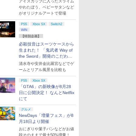
アイスカップに入ったスライム
やわたぼう、ベビーサタンなど
がオリジナルアートで登場
PS5
Xbox SX
Switch2
WIN
【特別企画】
必殺技音はスーツケースから
生まれた！ 「鬼武者 Way of
the Sword」開発のこだわり
を目撃！
清水寺や安井金比羅宮などでゲ
ームとリアル風景を比較も
PS5
Xbox SX
「GTA6」の新映像が8月28
日に公開決定！ なんとNetflix
にて
グルメ
NewDays「増量フェス」が8
月18日より開催
おにぎりや菓子パンなどがお値
段そのままで最大50%増量！