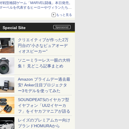
対戦型格闘ゲーム「MARVEL闘魂」本日発売。
アイスカップに入ったスライムやわたぼう、ベ
マーベルを代表するヒーローやヴィランたちが
ビーサタンなどがオリジナルアートで登場
登場
もっと見る
「GUILTY GEAR」などの格ゲーを手掛けるア
ークシステムワークスが開発
Special Site
クリエイティブが作った2万
円台の“小さなピュアオーデ
ィオスピーカー”
ソニーミラーレス一眼の大特
集！ 見どころ記事まとめ
Amazon プライムデー過去最
安! Anker注目プロジェクタ
ー3モデルを使ってみた
SOUNDPEATSのイヤカフ型
イヤフォン「UU2イヤーカ
フ」をイヤカフマニアが語る
レイズのプレミアムカー向け
ブランドHOMURAから