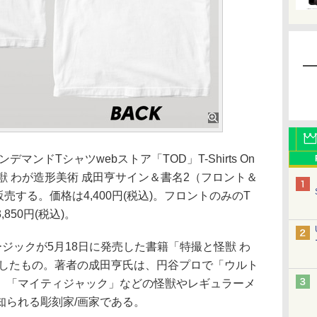
ンドTシャツwebストア「TOD」T-Shirts On
怪獣 わが造形美術 成田亨サイン＆書名2（フロント＆
販売する。価格は4,400円(税込)。フロントのみのT
50円(税込)。
ックが5月18日に発売した書籍「特撮と怪獣 わ
念したもの。著者の成田亨氏は、円谷プロで「ウルト
、「マイティジャック」などの怪獣やレギュラーメ
知られる彫刻家/画家である。