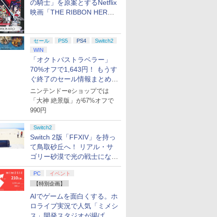
の騎士」を原案とするNetflix
映画「THE RIBBON HERO
リボンヒーロー」本日配信開
始
セール
PS5
PS4
Switch2
WIN
「オクトパストラベラー」
70%オフで1,643円！ もうす
ぐ終了のセール情報まとめ
【8月8日更新】
ニンテンドーeショップでは
「大神 絶景版」が67%オフで
990円
Switch2
Switch 2版「FFXIV」を持っ
て鳥取砂丘へ！ リアル・サ
ゴリー砂漠で光の戦士になっ
てみた
PC
イベント
【特別企画】
AIでゲームを面白くする。ホ
ロライブ実況で人気「ミメシ
ス」開発スタジオが掲げ