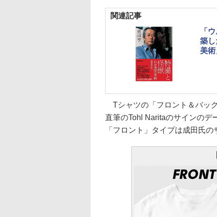
関連記事
「ウ
築し
美術
Tシャツの「フロント＆バック
直筆のTohl Naritaのサ
「フロント」タイプは成田氏の