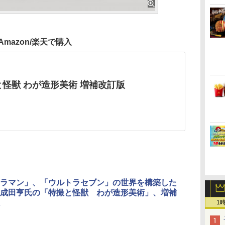
Amazon/楽天で購入
と怪獣 わが造形美術 増補改訂版
ラマン」、「ウルトラセブン」の世界を構築した
成田亨氏の「特撮と怪獣 わが造形美術」、増補
1