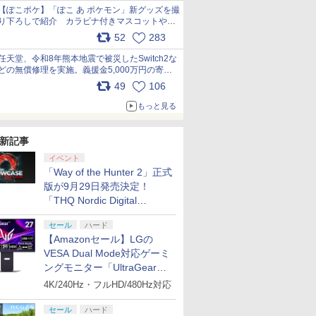
【ぽこポケ】「ぽこ あ ポケモン」新グッズを撮
り下ろしで紹介 カラビナ付きマスコットやス
クエアポーチが仲間入り
52
283
pic.x.com/XmVAgBxaW5
任天堂、令和8年熊本地震で被災したSwitch2な
どの無償修理を実施。義援金5,000万円の寄付
も発表 pic.x.com/BAYsMfUfUC
49
106
もっと見る
新記事
イベント
「Way of the Hunter 2」正式
版が9月29日発売決定！
「THQ Nordic Digital
Showcase 2026」まとめ
セール
ハード
【Amazonセール】LGの
VESA Dual Mode対応ゲーミ
ングモニター「UltraGear
27G850A-B」がお買い得！
4K/240Hz・フルHD/480Hz対応
セール
ハード