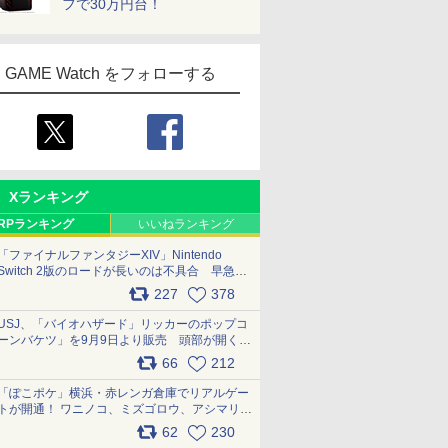
フで30万円台！
GAME Watch をフォローする
Xランキング
RPランキング
いいねランキング
「ファイナルファンタジーXIV」Nintendo
Switch 2版のロードが長いのは不具合 早急に
アップデートできるよう対応中
227
378
pic.x.com/s9S3nRCAGa
USJ、「バイオハザード」リッカーのポップコ
ーンバケツ」を9月9日より販売 頭部が開く仕
組み。味は恐怖を堪のう「味噌フレーバー」
66
212
pic.x.com/81MuXGahVM
「ぽこポケ」横浜・赤レンガ倉庫でリアルゲー
トが開通！ ワニノコ、ミズゴロウ、アシマリ登
場シーンをレポート pic.x.com/LDgEByVl6D
62
230