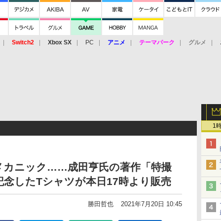
Switch2
Xbox SX
PC
アニメ
テーマパーク
グルメ
 Vita
3DS
アーケード
VR
1
メカニック……成田亨氏の著作「特撮
記念したTシャツが本日17時より販売
勝田哲也
2021年7月20日 10:45