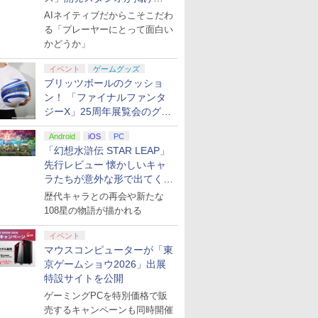
る“AI活用の信念”とは？【講
AIネイティブだからこそこだわ
演レポート】
る「プレーヤーにとって面白い
かどうか」
イベント
ゲームグッズ
ブリッツボールのクッショ
ン！ 「ファイナルファンタ
ジーX」25周年展覧会のグッ
ズ情報が公開
Android
iOS
PC
「幻想水滸伝 STAR LEAP」
先行レビュー 懐かしいキャ
ラたちが意外な形で出てくる
シリーズ完全新作！
歴代キャラとの再会や新たな
108星の物語が描かれる
イベント
マウスコンピューターが「東
京ゲームショウ2026」出展
特設サイトを公開
ゲーミングPCを特別価格で販
売するキャンペーンも同時開催