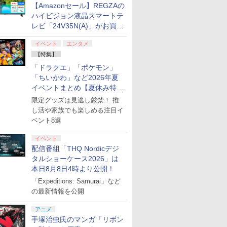
【Amazonセール】REGZAの
ハイビジョン液晶スマートテ
レビ「24V35N(A)」がお買い
得！
イベント
エンタメ
【特集】
「ドラクエ」「ポケモン」
「ちいかわ」など2026年夏
イベントまとめ【夏休み特
集】
限定グッズは見逃し厳禁！ 推
し活や家族でも楽しめる注目イ
ベント8選
イベント
配信番組「THQ Nordicデジ
タルショーケース2026」は
本日8月8日4時より公開！
「Expeditions: Samurai」など
の最新情報を公開
アニメ
手塚治虫氏のマンガ「リボン