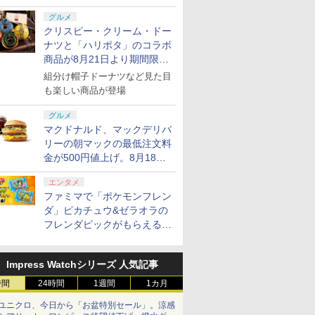
グルメ
クリスピー・クリーム・ドー
ナツと「ハリポタ」のコラボ
商品が8月21日より期間限定
で発売
組分け帽子ドーナツなど見た目
も楽しい商品が登場
グルメ
マクドナルド、マックデリバ
リーの朝マックの最低注文料
金が500円値上げ。8月18日
より1,500円から受付
エンタメ
ファミマで「ポケモンフレン
ダ」ピカチュウ&ゼラオラの
フレンダピックがもらえるキ
ャンペーン開催！
Impress Watchシリーズ 人気記事
時間
24時間
1週間
1カ月
ユニクロ、今日から「お盆特別セール」。涼感