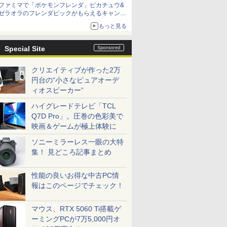
ファミマで「ポケモンフレンダ」ピカチュウ&
ゼラオラのフレンダピックがもらえるキャンペ
ーン開催！
もっと見る
Special Site
クリエイティブが作った2万
円台の“小さなピュアオーデ
ィオスピーカー”
ハイグレードテレビ「TCL
Q7D Pro」。圧巻の色彩美で
映画＆ゲームが極上体験に
ソニーミラーレス一眼の大特
集！ 見どころ記事まとめ
性能の良いお得な中古PC情
報はこのページでチェック！
マウス、RTX 5060 Ti搭載ゲ
ーミングPCが7万5,000円オ