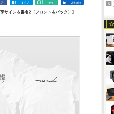
ェア
はてブ
note
LinkedIn
田亨サイン＆書名2（フロント＆バック）】