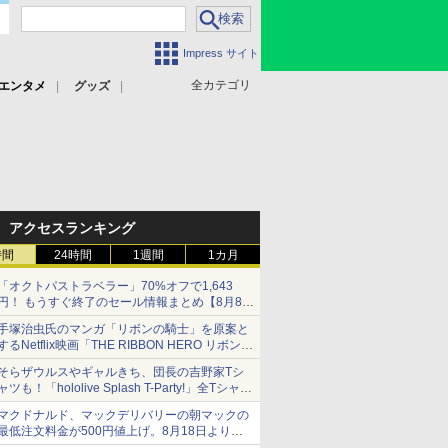
Impress サイト
全カテゴリ
エンタメ
グッズ
アクセスランキング
時間
24時間
1週間
1カ月
「オクトパストラベラー」70%オフで1,643
円！ もうすぐ終了のセール情報まとめ【8月8日
更新】
手塚治虫氏のマンガ「リボンの騎士」を原案と
ニンテンドーeショップでは「大神 絶景版」が
するNetflix映画「THE RIBBON HERO リボンヒ
67%オフで990円
ーロー」本日配信開始
そらザウルスやギャルきち、団長の吉野家Tシ
ャツも！「hololive Splash T-Party!」全Tシャツ
ラインナップ公開＆オンライン販売開始
マクドナルド、マックデリバリーの朝マックの
最低注文料金が500円値上げ。8月18日より
1,500円から受付