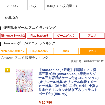
2,000G
50枚
100枚（50枚増量！）
©SEGA
楽天市場 ゲーム/アニメ ランキング
Nintendo Switch 2
PlayStation 5
ゲームグッズ
アニメ
Amazon ゲーム/アニメ ランキング
Nintendo Switch 2
PlayStation 5
Xbox
アニメ
【新品】Nintendo Switch2ソフト ゼル
KontrolFreek コントロールフリーク FP
CYBER ・ 高硬度ガラスパネル （ Switc
【中古】 コクリコ坂から レンタル落ち
1
1
1
1
Amazon アニメ 販売ランキング
ダの伝説 ティアーズ オブ ザ キングダム
Sフリーク Galaxy PlayStation 4 PS4 a
h2 用）反射防止 ＋ブルーライトカット
Blu-ray ブルーレイ / [DVD]【メール便送
更新日時：2026/08/07 00:12
Nintendo Switch 2 Edition【加納店】
nd PlayStation 5 PS5 | Performance T
タイプ AGC製 強化ガラス 硬度9H 硬度9
料無料】
humbsticks 旧バージョン 3つ爪
Hの鉛筆でもキズがつかない パネルの縁
スプラトゥーン レイダース|オンライン
PlayStation 5 デジタル・エディション
【純正品】Xbox ワイヤレス コントロー
【Amazon.co.jp限定】劇場版モノノ怪
ラウンドカット加工 飛散防止加工
1
1
1
1
￥7,800
￥1,525
コード版
日本語専用 Console Language: Japan
ラー + USB-C® ケーブル
第三章 蛇神 (Amazon.co.jp限定オリジ
￥1,750
ese only (CFI-2200B01)
ナル三方背収納ケース付きコレクション)
￥1,760
(オリジナル特典:オリジナル巾着＋メー
￥5,832
￥8,300
カー特典:【坤と離】二振りの剣、十翼よ
￥55,000
ぽこ あ ポケモン
【中古】ファンタジア ダイヤモンド・
2
2
り来たる！スタジオ描き下ろしイラスト
【PowerA 公式ストア】パワーエー ソロ
コレクション＆ファンタジア2000 ブル
2
ボード付) [Blu-ray]
チャージングステーション for DualSen
レトロフリーク標準コントローラー グ
ーレイ・セット/Blu−ray Disc/VWBS-1
￥7,880
2
Xbox プリペイドカード 5,000円 デジタ
se® and DualSense Edge™ ワイヤレ
レー CY-RF-3R
226
2
￥10,780
スプラトゥーン レイダース -Switch2
Beast of Reincarnation -PS5 【特典】
ルコード 【旧 Xbox ギフトカード】 [オ
2
スコントローラー【PlayStation®公式ラ
2