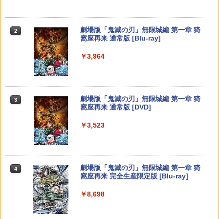
プロダクトコード 封入
ンラインコード]
イセンス商品】 国内2年保証
￥2,200
￥2,505
￥6,455
￥7,286
￥5,000
￥2,200
劇場版「鬼滅の刃」無限城編 第一章 猗
2
ドンキーコング バナンザ [Nintendo Swi
3
窩座再来 通常版 [Blu-ray]
tch 2 専用][ラッピング不可] R-LOGI
新劇場版銀魂 -吉原大炎上ー (通常版)【B
3
【商品価格40,001円～60,000円】楽天あ
lu-ray】 [ 杉田智和 ]
3
￥3,964
んしん延長保証（自然故障＋物損プラ
【純正品】Xbox ワイヤレス コントロー
【中古】PS5モンスターハンターワイル
￥7,899
3
3
Nintendo Switch 2(日本語・国内専用)
【純正品】ディスクドライブ(CFI-ZDD1
3
ン）同一店舗同時購入のみ 自然故障：メ
ラー (ロボット ホワイト)
3
ズ
￥4,118
J) PlayStation 5
ーカー保証期間終了後、保証開始（メー
￥55,603
カー保証期間含め家電5年間/PC・タブレ
￥7,681
￥2,237
ット3年間保証）、物損故障：本保証開
￥11,849
劇場版「鬼滅の刃」無限城編 第一章 猗
始日から5年間保証
3
【PowerA 公式ストア】パワーエー アド
4
窩座再来 通常版 [DVD]
バンテージ・ワイヤレスコントローラー
劇場版 あの日見た花の名前を僕達はま
4
￥4,800
for Nintendo Switch 2 - ブラック 【任
だ知らない。【通常版】【Blu-ray】 [ 入
【純正品】Xbox 充電式バッテリー + US
4
￥3,523
天堂公式ライセンス商品】送料無料 国内
【純正品】DualSense ワイヤレスコン
【レビュー評価上昇中】 新型 PS5 Slim /
野自由 ]
B-C ケーブル
ニンテンドープリペイド番号 9000円|オ
4
4
4
2年保証
トローラー ミッドナイト ブラック(CFI-
PS5 Pro 冷却ファン PS5スリム用 冷却
ンラインコード版
ZCT2J01)
ファン 自動温度検出 3段階風速調整 LED
￥4,312
￥2,618
ライト USB付き 低騒音 急速冷却 放熱
【中古】ドラゴンクエストVII Reimagin
￥7,900
4
￥9,000
プレステ5スリム用 ディスク/デジタル版
ed -Switch
￥10,737
劇場版「鬼滅の刃」無限城編 第一章 猗
4
対応 PS5 周辺機器 PS5 Pro 新型PS5
窩座再来 完全生産限定版 [Blu-ray]
￥6,059
クラッシャージョー The Movie Blu-ray
5
￥2,580
【特典】進撃の巨人3 Switch2版(【早
【純正品】Xbox ワイヤレス コントロー
【80年代SFの金字塔】北米版 PS5再生
ニンテンドープリペイド番号 5000円|オ
5
5
5
￥8,698
期購入封入特典】DLC)
【純正品】DualSense ワイヤレスコン
ラー (カーボンブラック)
可
ンラインコード版
5
トローラー(CFI-ZCT2J)
￥8,518
￥8,020
￥4,790
￥5,000