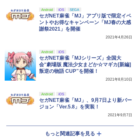
Android
iOS
SEGA
セガNET麻雀「MJ」アプリ版で限定イベ
ントやお得なキャンペーン「MJ春の大感
謝祭2021」を開催
2021年4月26日
Android
iOS
セガNET麻雀「MJシリーズ」全国大
会“劇場版 魔法少女まどか☆マギカ[新編]
叛逆の物語 CUP”を開催！
2021年8月10日
Android
iOS
セガNET麻雀「MJ」、9月7日より新バー
ジョン「Ver.5.8」を実装！
2021年9月7日
もっと関連記事を見る