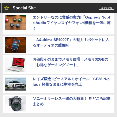
Special Site
エントリーなのに脅威の実力!「Osprey」Nobl
e Audioワイヤレスイヤフォン4機種を一気に聴
く
「A&ultima SP4000T」の魅力！ポケットに入
るオーディオの醍醐味
お値段そのままでメモリ倍増！メモリ32GBの
「お得なゲーミングノート」
レイズ鍛造1ピースアルミホイール「CE28 N-p
lus」軽量なままに剛性を向上
ソニーミラーレス一眼の大特集！ 見どころ記事
まとめ