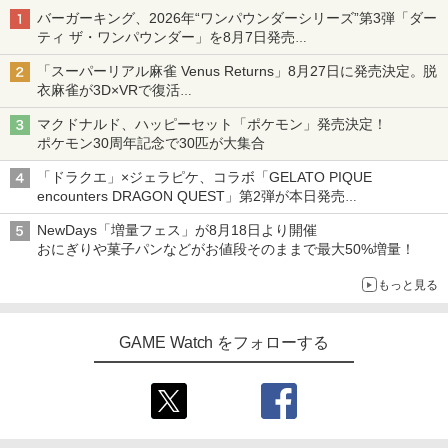
バーガーキング、2026年“ワンパウンダーシリーズ”第3弾「ダー
ティ ザ・ワンパウンダー」を8月7日発売
「特製ガーリックマヨソース」を使用した超大型チーズバーガー
「スーパーリアル麻雀 Venus Returns」8月27日に発売決定。脱
衣麻雀が3D×VRで復活
発売から2週間は20%オフになるセールが実施
マクドナルド、ハッピーセット「ポケモン」発売決定！
ポケモン30周年記念で30匹が大集合
「ドラクエ」×ジェラピケ、コラボ「GELATO PIQUE
encounters DRAGON QUEST」第2弾が本日発売
アイスカップに入ったスライムやわたぼう、ベビーサタンなどが
NewDays「増量フェス」が8月18日より開催
オリジナルアートで登場
おにぎりや菓子パンなどがお値段そのままで最大50%増量！
もっと見る
GAME Watch をフォローする