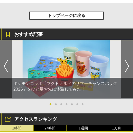
トップページに戻る
おすすめ記事
ポケモンコラボ「マクドナルドのサマーチャンスバッグ
2026」をひと足お先に体験してみた！
●
●
●
●
●
●
●
アクセスランキング
1時間
24時間
1週間
1カ月