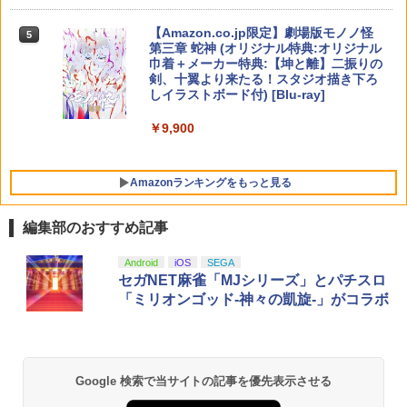
【中古】ネオジオポケットカラー プラ
STRASSE RCZ01用 コントローラーホル
￥10,737
5
5
チナブルー【レトロ】
ダー 左側 左右兼用 ゲームパッド PS4 P
【Amazon.co.jp限定】劇場版モノノ怪
5
S5 コントローラースタンド ゲームパッ
第三章 蛇神 (オリジナル特典:オリジナル
ド 収納[コックピット レースゲーム]
￥13,320
巾着＋メーカー特典:【坤と離】二振りの
剣、十翼より来たる！スタジオ描き下ろ
￥2,981
しイラストボード付) [Blu-ray]
￥9,900
Amazonランキングをもっと見る
編集部のおすすめ記事
Android
iOS
SEGA
セガNET麻雀「MJシリーズ」とパチスロ
「ミリオンゴッド-神々の凱旋-」がコラボ
Google 検索で当サイトの記事を優先表示させる