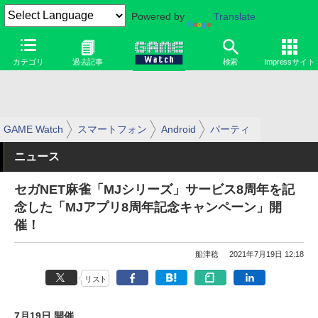
Powered by
Translate
カテゴリ
過去記事
検索
Impressサイト
GAME Watch
スマートフォン
Android
パーティ
ニュース
セガNET麻雀「MJシリーズ」サービス8周年を記
念した「MJアプリ8周年記念キャンペーン」開
催！
船津稔
2021年7月19日 12:18
リスト
7月19日 開催