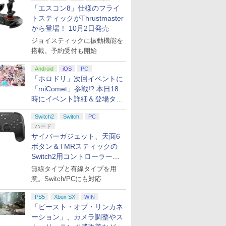
「エスコン8」仕様のフライ
トスティックがThrustmaster
から登場！ 10月2日発売
ジョイスティックに振動機能を
搭載。予約受付も開始
Android
iOS
PC
「ホロドリ」次回イベントに
「miComet」参戦!? 本日18
時にイベント詳細＆登場タレ
ント公開
Switch2
Switch
PC
ハード
サイバーガジェット、天面6
ボタン＆TMRスティックの
Switch2用コントローラーを9
月下旬発売！
無線タイプと有線タイプを用
意。Switch/PCにも対応
PS5
Xbox SX
WIN
「ビースト・オブ・リンカネ
ーション」、カメラ調整やス