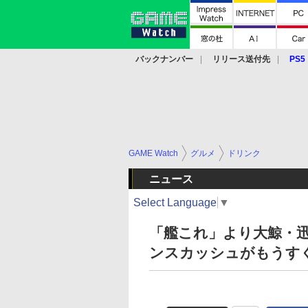
バックナンバー
リリース送付先
PS5
モバイル
eスポーツ
クラウド
PS
GAME Watch
グルメ
ドリンク
ニュース
Select Language
▼
「艦これ」より大鯨・迅
ンスカッシュがもうす