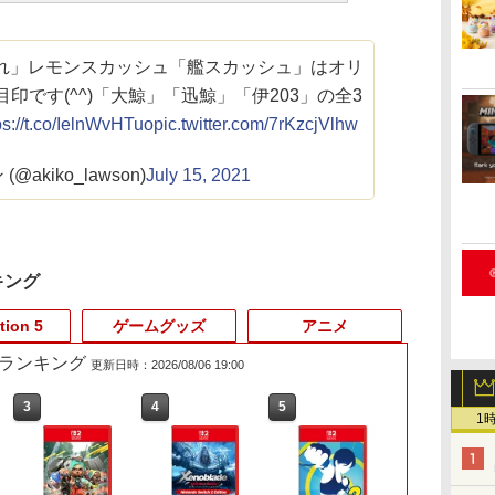
これ」レモンスカッシュ「艦スカッシュ」はオリ
印です(^^)「大鯨」「迅鯨」「伊203」の全3
ps://t.co/IelnWvHTuo
pic.twitter.com/7rKzcjVlhw
@akiko_lawson)
July 15, 2021
キング
tion 5
ゲームグッズ
アニメ
売れ筋ランキング
更新日時：2026/08/06 19:00
3
4
5
6
1