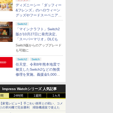
エンタメ
ディズニーシー「ダッフィー
&フレンズ」のハロウィーン
グッズやフードスーベニアが
8月25日より発売
Switch2
「マインクラフト」Switch2
版が10月27日に発売決定。
「スーパーマリオ」DLCも
Switch版からのアップグレード
も可能に
Switch2
Switch
任天堂、令和8年熊本地震で
被災したSwitch2などの無償
修理を実施。義援金5,000万
円の寄付も発表
Impress Watchシリーズ 人気記事
7
8
9
10
時間
24時間
1週間
1カ月
【家電レビュー】手ごわい雑草との戦い、コメ
リの草刈機で完全勝利 掃除機感覚で使えた