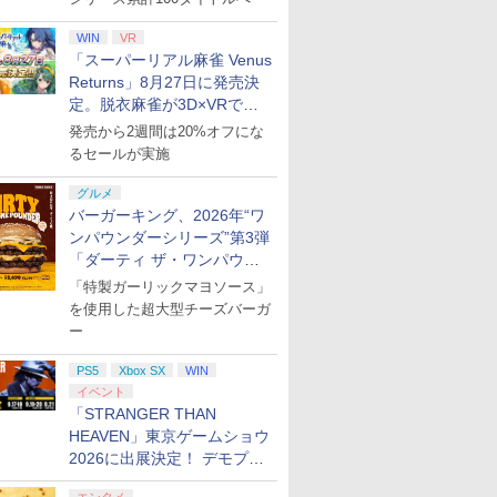
WIN
VR
「スーパーリアル麻雀 Venus
Returns」8月27日に発売決
定。脱衣麻雀が3D×VRで復
活
発売から2週間は20%オフにな
るセールが実施
グルメ
バーガーキング、2026年“ワ
ンパウンダーシリーズ”第3弾
「ダーティ ザ・ワンパウン
ダー」を8月7日発売
「特製ガーリックマヨソース」
を使用した超大型チーズバーガ
ー
PS5
Xbox SX
WIN
イベント
「STRANGER THAN
HEAVEN」東京ゲームショウ
2026に出展決定！ デモプレ
イや体験型展示も