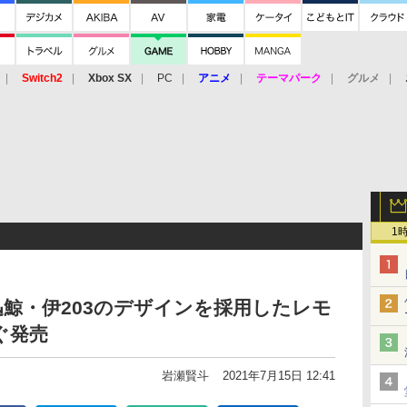
Switch2
Xbox SX
PC
アニメ
テーマパーク
グルメ
 Vita
3DS
アーケード
VR
1
鯨・伊203のデザインを採用したレモ
ぐ発売
岩瀬賢斗
2021年7月15日 12:41