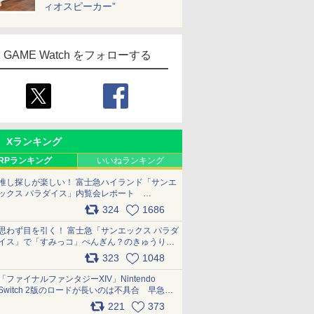
ィオスピーカー”
GAME Watch をフォローする
Xランキング
RPランキング
いいねランキング
推し探しが楽しい！ 富士急ハイランド「サンエ
ックス パラダイス」内覧会レポート
pic.x.com/p718c0QB0k
324
1686
思わず目を引く！ 富士急「サンエックス パラダ
イス」で「すみっコ」ぺんぎん？のきゅうりド
ッグを食べてみた イラストそのままのメニュ
323
1048
ー化に挑戦。これが意外にもおいしい
pic.x.com/Kgl04hZaeg
「ファイナルファンタジーXIV」Nintendo
Switch 2版のロードが長いのは不具合 早急に
アップデートできるよう対応中
221
373
pic.x.com/s9S3nRCAGa