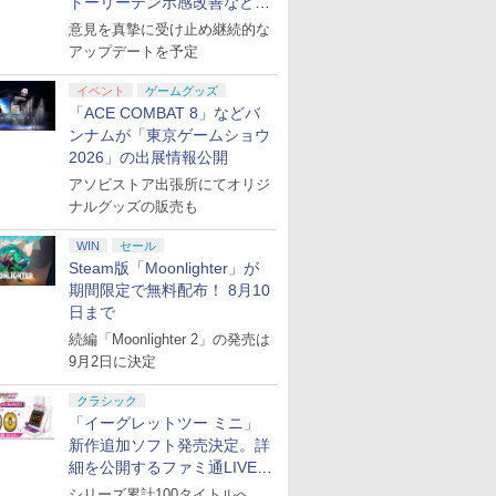
トーリーテンポ感改善などの
アプデを1週間以内に実施
意見を真摯に受け止め継続的な
アップデートを予定
イベント
ゲームグッズ
「ACE COMBAT 8」などバ
ンナムが「東京ゲームショウ
2026」の出展情報公開
アソビストア出張所にてオリジ
ナルグッズの販売も
WIN
セール
Steam版「Moonlighter」が
期間限定で無料配布！ 8月10
日まで
続編「Moonlighter 2」の発売は
9月2日に決定
クラシック
「イーグレットツー ミニ」
新作追加ソフト発売決定。詳
細を公開するファミ通LIVEが
8月27日20時から配信
シリーズ累計100タイトルへ