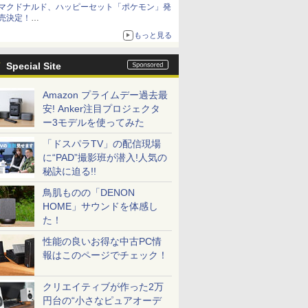
マクドナルド、ハッピーセット「ポケモン」発
売決定！
ポケモン30周年記念で30匹が大集合
もっと見る
Special Site
Amazon プライムデー過去最
安! Anker注目プロジェクタ
ー3モデルを使ってみた
「ドスパラTV」の配信現場
に“PAD”撮影班が潜入!人気の
秘訣に迫る!!
鳥肌ものの「DENON
HOME」サウンドを体感し
た！
性能の良いお得な中古PC情
報はこのページでチェック！
クリエイティブが作った2万
円台の“小さなピュアオーデ