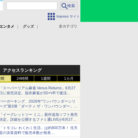
Impress サイト
全カテゴリ
エンタメ
グッズ
アクセスランキング
時間
24時間
1週間
1カ月
「スーパーリアル麻雀 Venus Returns」8月27
日に発売決定。脱衣麻雀が3D×VRで復活
発売から2週間は20%オフになるセールが実施
バーガーキング、2026年“ワンパウンダーシリ
ーズ”第3弾「ダーティ ザ・ワンパウンダー」を
8月7日発売
「イーグレットツー ミニ」新作追加ソフト発売
「特製ガーリックマヨソース」を使用した超大
決定。詳細を公開するファミ通LIVEが8月27日
型チーズバーガー
20時から配信
「トモコレ わくわく生活」は約800万本！ 任天
シリーズ累計100タイトルへ
堂の決算資料で販売本数が発表
「ぽこポケ」は127万本に