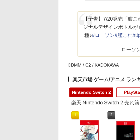
【予告】7/20発売「艦
ジナルデザインボトルが目
種♪
#ローソン
#艦これ
htt
— ローソン (
©DMM / C2 / KADOKAWA
楽天市場 ゲーム/アニメ ラン
Nintendo Switch 2
PlaySta
楽天 Nintendo Switch 2 
10
1
2