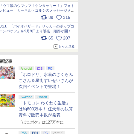
「ウマ娘のウマウマ！ケンタッキー！」フォト
レビュー カーネル・ゴルシのメッセージ入り
パッケージや描き下ろしトレカなどが登場
89
315
pic.x.com/PjnkR9vkXl
USJ、「バイオハザード」リッカーのポップコ
ーンバケツ」を9月9日より販売 頭部が開く仕
組み。味は恐怖を堪のう「味噌フレーバー」
65
207
pic.x.com/81MuXGahVM
もっと見る
新記事
Android
iOS
PC
「ホロドリ」水着のさくらみ
こさん＆星街すいせいさんが
次回イベントで登場！
Switch2
Switch
「トモコレ わくわく生活」
は約800万本！ 任天堂の決算
資料で販売本数が発表
「ぽこポケ」は127万本に
PS5
PS4
PC
ハード