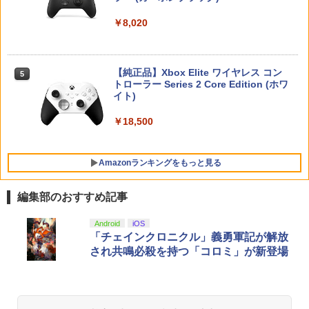
4
ンシリーズ ※大量購入時には納期にお時
トローラー ミッドナイト ブラック(CFI-
バー 任天堂(20260212)
ンラインコード版
￥6,864
間がかかる場合があります
ZCT2J01)
￥8,020
【中古】ファイナルファンタジーVII リ
4
メイク インターグレードソフト:プレイ
￥6,980
￥9,000
￥2,600
￥10,737
ステーション5ソフト／ロールプレイン
グ・ゲーム
最終楽章 響け！ユーフォニアム 前編 (通
【純正品】Xbox Elite ワイヤレス コン
5
5
￥2,500
常版)【Blu-ray】 [ (アニメーション) ]
トローラー Series 2 Core Edition (ホワ
【楽天ブックス限定特典】ドンキーコン
ニンテンドープリペイド番号 5000円|オ
5
5
Switch2 ケース レザーケース スイッチ2
5
【純正品】DualSense ワイヤレスコン
イト)
グ バナンザ(「スーパーマリオ」ステッ
ンラインコード版
5
Nintendo 対応 スイッチ スイッチツー
トローラー(CFI-ZCT2J)
カー2種)
￥7,550
シンプル ミニマル PUレザー 革 カバー
￥18,500
￥5,000
ポーチ ストラップ付属 オシャレ ソフト
￥10,737
【中古】ファイナルファンタジーVII リ
￥7,902
5
収納 ガジェットケース クリスマス ギフ
メイク インターグレードソフト:プレイ
ト プレゼント 送料無料
ステーション5ソフト／ロールプレイン
Amazonランキングをもっと見る
グ・ゲーム
￥3,480
￥2,500
編集部のおすすめ記事
【Amazon.co.jp限定】劇場版モノノ怪
Android
iOS
1
第三章 蛇神 (Amazon.co.jp限定オリジ
「チェインクロニクル」義勇軍記が解放
ナル三方背収納ケース付きコレクション)
され共鳴必殺を持つ「コロミ」が新登場
(オリジナル特典:オリジナル巾着＋メー
カー特典:【坤と離】二振りの剣、十翼よ
り来たる！スタジオ描き下ろしイラスト
ボード付) [Blu-ray]