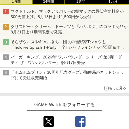
1時間
24時間
1週間
1カ月
マクドナルド、マックデリバリーの朝マックの最低注文料金が
500円値上げ。8月18日より1,500円から受付
クリスピー・クリーム・ドーナツと「ハリポタ」のコラボ商品が
8月21日より期間限定で発売
組分け帽子ドーナツなど見た目も楽しい商品が登場
そらザウルスやギャルきち、団長の吉野家Tシャツも！
「hololive Splash T-Party!」全Tシャツラインナップ公開＆オン
ライン販売開始
バーガーキング、2026年“ワンパウンダーシリーズ”第3弾「ダー
ティ ザ・ワンパウンダー」を8月7日発売
「特製ガーリックマヨソース」を使用した超大型チーズバーガー
「ポムポムプリン」30周年記念グッズが郵便局のネットショッ
プにて受注販売開始
「おもちもちもちクッション」など今年だけの限定商品が登場
もっと見る
GAME Watch をフォローする