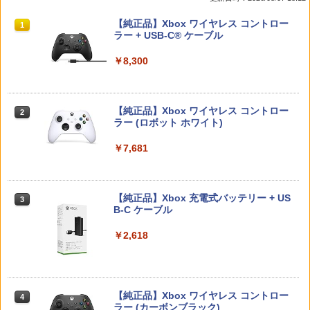
Vol.2 Switch2版(2連アクリルキーホル
ィック キャップ カバー アナログスティ
ケース 高透明 簡単組立 PP素材 日本製 3
特典なし） [ 井上雄彦 ]
ダー+【早期購入封入特典】DLCチラシ)
ックカバー コントローラー カバー 10個
Aカンパニー RCC-GBCASE-5P 【メー
スプラトゥーン レイダース|オンライン
PlayStation 5 デジタル・エディション
【純正品】Xbox ワイヤレス コントロー
セット 交換用 PS4 DualSense Edge ジ
ル便送料無料】
1
1
1
￥3,850
コード版
日本語専用 Console Language: Japan
ラー + USB-C® ケーブル
ョイスティックキャップ グリップ 滑り
￥6,600
ese only (CFI-2200B01)
止め ホコリ防止 ブラック RPP RP1
￥880
￥5,832
￥8,300
￥55,000
￥480
新劇場版銀魂 -吉原大炎上ー (通常版)【B
2
【08/11発売★予約】[メール便OK]【新
lu-ray】 [ 杉田智和 ]
2
品】【NS2】The Elder Scrolls IV: Obli
3DO ファイアボール【新品】
2
【純正品】Xbox ワイヤレス コントロー
vion Remastered - Deluxe Edition[予
2
￥4,118
スプラトゥーン レイダース -Switch2
Beast of Reincarnation -PS5 【特典】
ラー (ロボット ホワイト)
2
約品]
【中古】Marvel’s Spider−Man： Miles
2
￥1,200
2
プロダクトコード 封入
Morales Ultimate Edition (限定版)ソフ
￥6,445
ト:プレイステーション5ソフト／TV/映
￥7,681
￥6,810
画・ゲーム
￥7,286
【送料無料】劇場版「鬼滅の刃」無限城
3
Nintendo Switch2 専用 NGC+USB ハブ
3
￥1,620
編 第一章 猗窩座再来(通常版)【Blu-ra
冷却ファン付き ゲームキューブコントロ
y】/アニメーション[Blu-ray]【返品種別
【純正品】Xbox 充電式バッテリー + US
3est Switch2用 横置きドックスタンド
3
3
ーラー 接続 USB ハブ スイッチ2 アクセ
A】
B-C ケーブル
[GU-S2F088]
サリー 周辺機器 SWITCH2 ◇AL-NS257
Nintendo Switch 2(日本語・国内専用)
【純正品】ディスクドライブ(CFI-ZDD1
3
3
1【メール便】
J) PlayStation 5
【中古】【18歳以上対象】BIOHAZARD
￥4,400
￥2,618
￥2,280
3
￥55,871
RE：2 Z Versionソフト:プレイステーシ
￥2,580
￥11,849
ョン5ソフト／アクション・ゲーム
￥2,170
おしり前マン～復活のおしり前帝国～ Bl
4
【純正品】Xbox ワイヤレス コントロー
【当店独自で＋P10倍★要エントリー】
u-ray BOX【Blu-ray】 [ 谷口崇 ]
4
4
任天堂 amiibo マンタロー スプラトゥー
4
【純正品】DualSense ワイヤレスコン
ラー (カーボンブラック)
【中古】[Switch2] マリオテニス フィー
ニンテンドープリペイド番号 9000円|オ
4