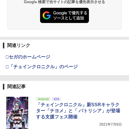
Google 検索で当サイトの記事を優先表示させる
￥10,780
劇場版「鬼滅の刃」無限城編 第一章 猗
2
窩座再来 通常版 [Blu-ray]
￥3,964
関連リンク
□セガのホームページ
劇場版「鬼滅の刃」無限城編 第一章 猗
□「チェインクロニクル」のページ
3
窩座再来 通常版 [DVD]
￥3,523
関連記事
Android
iOS
「チェインクロニクル」新SSRキャラク
劇場版「鬼滅の刃」無限城編 第一章 猗
4
ター「チヨメ」と「 パトリシア」が登場
窩座再来 完全生産限定版 [Blu-ray]
する支援フェス開催
￥8,698
2021年7月6日