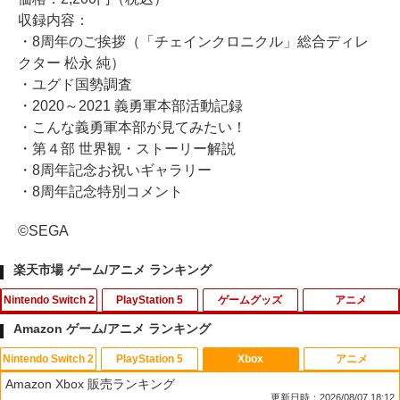
収録内容：
・8周年のご挨拶（「チェインクロニクル」総合ディレ
クター 松永 純）
・ユグド国勢調査
・2020～2021 義勇軍本部活動記録
・こんな義勇軍本部が見てみたい！
・第４部 世界観・ストーリー解説
・8周年記念お祝いギャラリー
・8周年記念特別コメント
©SEGA
楽天市場 ゲーム/アニメ ランキング
Nintendo Switch 2
PlayStation 5
ゲームグッズ
アニメ
Amazon ゲーム/アニメ ランキング
Nintendo Switch 2
PlayStation 5
Xbox
アニメ
【楽天ブックス限定特典+特典】METAL
【複数購入で★最大約58％OFF】 ＼レ
GBC用 レトロコレクションケース 5枚
映画『THE FIRST SLAM DUNK』 STAN
1
1
1
1
Amazon Xbox 販売ランキング
GEAR SOLID : MASTER COLLECTION
ビュー特典付／PS5 コントローラー ステ
ゲームボーイ ソフト ケース ゲーム 収納
DARD EDITION【Blu-ray】（早期予約
更新日時：2026/08/07 18:12