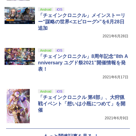
Android
iOS
「チェインクロニクル」メインストーリ
【Amazon.co.jp限定】劇場版モノノ怪
5
ー“謀略の世界<エピローグ>”を6月28日
第三章 蛇神 (オリジナル特典:オリジナル
追加
巾着＋メーカー特典:【坤と離】二振りの
剣、十翼より来たる！スタジオ描き下ろ
2021年6月28日
しイラストボード付) [DVD]
￥8,800
Android
iOS
「チェインクロニクル」8周年記念“8th A
nniversary ユグド祭2021”開催情報を発
表！
2021年6月17日
Android
iOS
「チェインクロニクル 第4部」、大狩猟
戦イベント「想いは小瓶につめて」を開
催
2021年6月9日