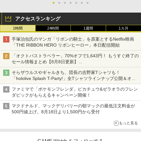
●
●
●
●
●
●
●
アクセスランキング
1時間
24時間
1週間
1カ月
手塚治虫氏のマンガ「リボンの騎士」を原案とするNetflix映画
「THE RIBBON HERO リボンヒーロー」本日配信開始
「オクトパストラベラー」70%オフで1,643円！ もうすぐ終了の
セール情報まとめ【8月8日更新】
ニンテンドーeショップでは「大神 絶景版」が67%オフで990円
そらザウルスやギャルきち、団長の吉野家Tシャツも！
「hololive Splash T-Party!」全Tシャツラインナップ公開＆オン
ライン販売開始
ファミマで「ポケモンフレンダ」ピカチュウ&ゼラオラのフレン
ダピックがもらえるキャンペーン開催！
マクドナルド、マックデリバリーの朝マックの最低注文料金が
500円値上げ。8月18日より1,500円から受付
もっと見る