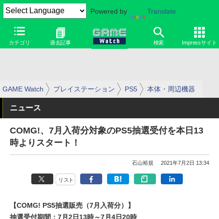
Powered by
Translate
カテゴリ
過去記事
検索
Impressサイト
GAME Watch
プレイステーション
PS5
本体・周辺機器
ニュース
COMG!、7月入荷分対象のPS5抽選受付を本日13
時よりスタート！
石山裕規
2021年7月2日 13:34
リスト
【COMG! PS5抽選販売（7月入荷分）】
抽選受付期間：7月2日13時～7月4日20時