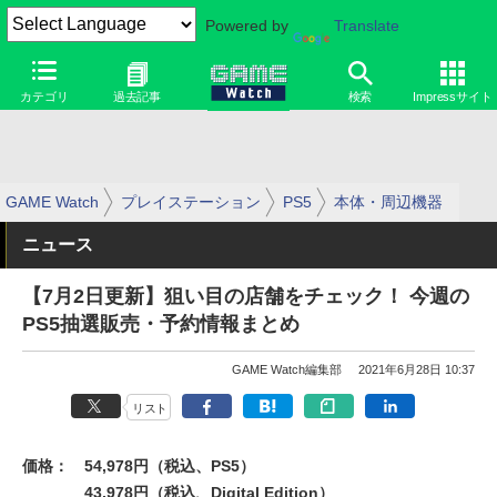
Powered by
Translate
カテゴリ
過去記事
検索
Impressサイト
GAME Watch
プレイステーション
PS5
本体・周辺機器
ニュース
【7月2日更新】狙い目の店舗をチェック！ 今週の
PS5抽選販売・予約情報まとめ
GAME Watch編集部
2021年6月28日 10:37
リスト
価格：
54,978円（税込、PS5）
43,978円（税込、Digital Edition）