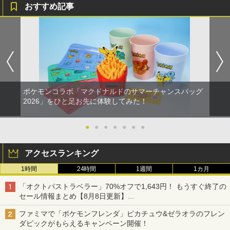
おすすめ記事
ポケモンコラボ「マクドナルドのサマーチャンスバッグ
2026」をひと足お先に体験してみた！
●
●
●
●
●
●
●
アクセスランキング
1時間
24時間
1週間
1カ月
「オクトパストラベラー」70%オフで1,643円！ もうすぐ終了の
セール情報まとめ【8月8日更新】
ニンテンドーeショップでは「大神 絶景版」が67%オフで990円
ファミマで「ポケモンフレンダ」ピカチュウ&ゼラオラのフレン
ダピックがもらえるキャンペーン開催！