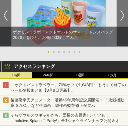
ポケモンコラボ「マクドナルドのサマーチャンスバッグ
2026」をひと足お先に体験してみた！
●
●
●
●
●
●
●
アクセスランキング
1時間
24時間
1週間
1カ月
「オクトパストラベラー」70%オフで1,643円！ もうすぐ終了の
セール情報まとめ【8月8日更新】
ニンテンドーeショップでは「大神 絶景版」が67%オフで990円
後藤隆幸氏アニメーター活動45年周年記念展開催！ 「攻殻機動
隊 S.A.C.」など生原画、総作画監督修正が展示
そらザウルスやギャルきち、団長の吉野家Tシャツも！
「hololive Splash T-Party!」全Tシャツラインナップ公開＆オン
ライン販売開始