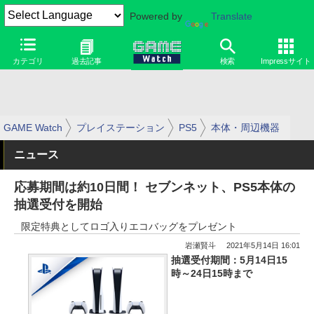
Powered by
Translate
カテゴリ
過去記事
検索
Impressサイト
GAME Watch
プレイステーション
PS5
本体・周辺機器
ニュース
応募期間は約10日間！ セブンネット、PS5本体の
抽選受付を開始
限定特典としてロゴ入りエコバッグをプレゼント
岩瀬賢斗
2021年5月14日 16:01
抽選受付期間：5月14日15
時～24日15時まで