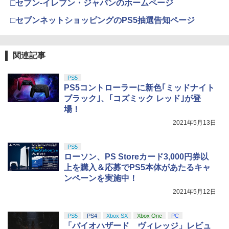
□セブン‐イレブン・ジャパンのホームページ
□セブンネットショッピングのPS5抽選告知ページ
関連記事
PS5
PS5コントローラーに新色｢ミッドナイト
ブラック｣、｢コズミック レッド｣が登
場！
2021年5月13日
PS5
ローソン、PS Storeカード3,000円券以
上を購入＆応募でPS5本体があたるキャ
ンペーンを実施中！
2021年5月12日
PS5
PS4
Xbox SX
Xbox One
PC
「バイオハザード ヴィレッジ」レビュ