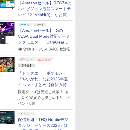
【Amazonセール】REGZAの
ハイビジョン液晶スマートテ
レビ「24V35N(A)」がお買い
得！
セール
ハード
【Amazonセール】LGの
VESA Dual Mode対応ゲーミ
ングモニター「UltraGear
27G850A-B」がお買い得！
4K/240Hz・フルHD/480Hz対応
イベント
エンタメ
【特集】
「ドラクエ」「ポケモン」
「ちいかわ」など2026年夏
イベントまとめ【夏休み特
集】
限定グッズは見逃し厳禁！ 推
し活や家族でも楽しめる注目イ
ベント8選
イベント
配信番組「THQ Nordicデジ
タルショーケース2026」は