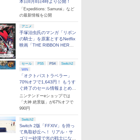
本日8月8日4時より公開！
「Expeditions: Samurai」など
の最新情報を公開
アニメ
手塚治虫氏のマンガ「リボン
の騎士」を原案とするNetflix
映画「THE RIBBON HERO
リボンヒーロー」本日配信開
始
セール
PS5
PS4
Switch2
WIN
「オクトパストラベラー」
70%オフで1,643円！ もうす
ぐ終了のセール情報まとめ
【8月8日更新】
ニンテンドーeショップでは
「大神 絶景版」が67%オフで
990円
Switch2
Switch 2版「FFXIV」を持っ
て鳥取砂丘へ！ リアル・サ
ゴリー砂漠で光の戦士になっ