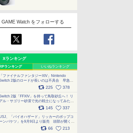
GAME Watch をフォローする
Xランキング
RPランキング
いいねランキング
「ファイナルファンタジーXIV」Nintendo
Switch 2版のロードが長いのは不具合 早急に
アップデートできるよう対応中
225
378
pic.x.com/s9S3nRCAGa
Switch 2版「FFXIV」を持って鳥取砂丘へ！ リ
アル・サゴリー砂漠で光の戦士になってみた
pic.x.com/qyOfL2uv1n
145
337
USJ、「バイオハザード」リッカーのポップコ
ーンバケツ」を9月9日より販売 頭部が開く仕
組み。味は恐怖を堪のう「味噌フレーバー」
66
213
pic.x.com/81MuXGahVM