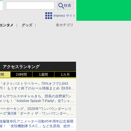
Impress サイト
全カテゴリ
エンタメ
グッズ
アクセスランキング
時間
24時間
1週間
1カ月
「オクトパストラベラー」70%オフで1,643
円！ もうすぐ終了のセール情報まとめ【8月8日
更新】
そらザウルスやギャルきち、団長の吉野家Tシ
ニンテンドーeショップでは「大神 絶景版」が
ャツも！「hololive Splash T-Party!」全Tシャツ
67%オフで990円
ラインナップ公開＆オンライン販売開始
バーガーキング、2026年“ワンパウンダーシリ
ーズ”第3弾「ダーティ ザ・ワンパウンダー」を
8月7日発売
後藤隆幸氏アニメーター活動45年周年記念展開
「特製ガーリックマヨソース」を使用した超大
催！ 「攻殻機動隊 S.A.C.」など生原画、総作画
型チーズバーガー
監督修正が展示