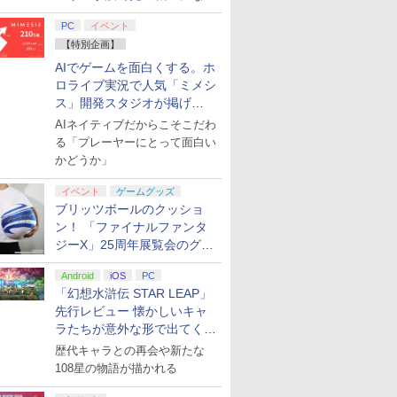
てみた
PC
イベント
【特別企画】
AIでゲームを面白くする。ホ
ロライブ実況で人気「ミメシ
ス」開発スタジオが掲げ
る“AI活用の信念”とは？【講
AIネイティブだからこそこだわ
演レポート】
る「プレーヤーにとって面白い
かどうか」
イベント
ゲームグッズ
ブリッツボールのクッショ
ン！ 「ファイナルファンタ
ジーX」25周年展覧会のグッ
ズ情報が公開
Android
iOS
PC
「幻想水滸伝 STAR LEAP」
先行レビュー 懐かしいキャ
ラたちが意外な形で出てくる
シリーズ完全新作！
歴代キャラとの再会や新たな
108星の物語が描かれる