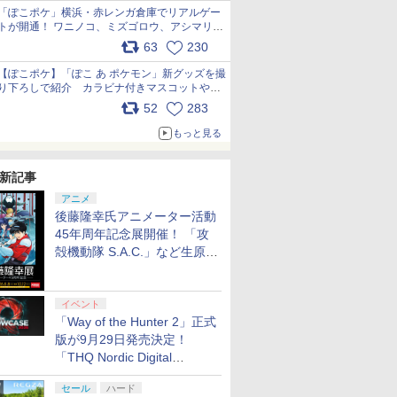
「ぽこポケ」横浜・赤レンガ倉庫でリアルゲー
トが開通！ ワニノコ、ミズゴロウ、アシマリ登
場シーンをレポート pic.x.com/LDgEByVl6D
63
230
【ぽこポケ】「ぽこ あ ポケモン」新グッズを撮
り下ろしで紹介 カラビナ付きマスコットやス
クエアポーチが仲間入り
52
283
pic.x.com/XmVAgBxaW5
もっと見る
新記事
アニメ
後藤隆幸氏アニメーター活動
45年周年記念展開催！ 「攻
殻機動隊 S.A.C.」など生原
画、総作画監督修正が展示
イベント
「Way of the Hunter 2」正式
版が9月29日発売決定！
「THQ Nordic Digital
Showcase 2026」まとめ
セール
ハード