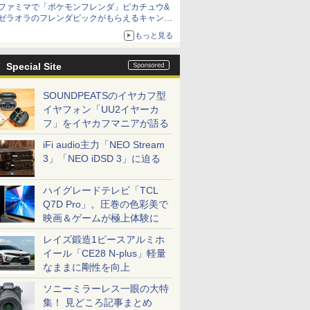
ファミマで「ポケモンフレンダ」ピカチュウ&
ゼラオラのフレンダピックがもらえるキャンペ
ーン開催！
もっと見る
Special Site
SOUNDPEATSのイヤカフ型
イヤフォン「UU2イヤーカ
フ」をイヤカフマニアが語る
iFi audio主力「NEO Stream
3」「NEO iDSD 3」に迫る
ハイグレードテレビ「TCL
Q7D Pro」。圧巻の色彩美で
映画＆ゲームが極上体験に
レイズ鍛造1ピースアルミホ
イール「CE28 N-plus」軽量
なままに剛性を向上
ソニーミラーレス一眼の大特
集！ 見どころ記事まとめ