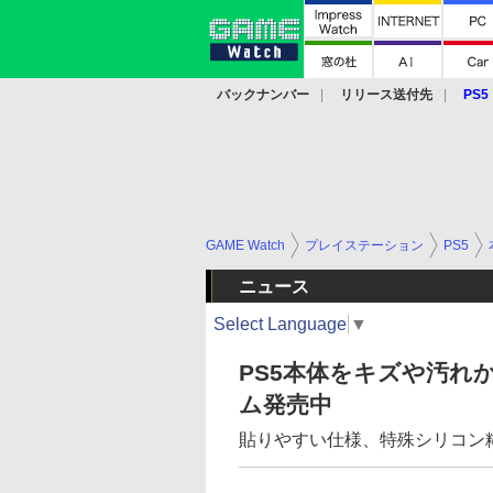
バックナンバー
リリース送付先
PS5
モバイル
eスポーツ
クラウド
PS
GAME Watch
プレイステーション
PS5
ニュース
Select Language
▼
PS5本体をキズや汚れ
ム発売中
貼りやすい仕様、特殊シリコン