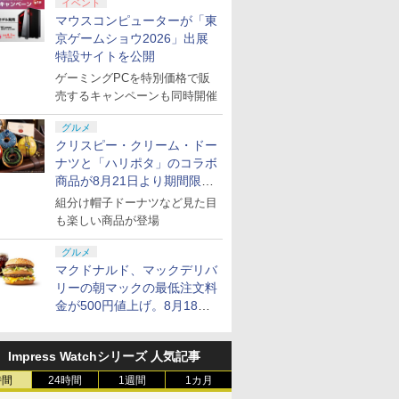
イベント
マウスコンピューターが「東
京ゲームショウ2026」出展
特設サイトを公開
ゲーミングPCを特別価格で販
売するキャンペーンも同時開催
グルメ
クリスピー・クリーム・ドー
ナツと「ハリポタ」のコラボ
商品が8月21日より期間限定
で発売
組分け帽子ドーナツなど見た目
も楽しい商品が登場
グルメ
マクドナルド、マックデリバ
リーの朝マックの最低注文料
金が500円値上げ。8月18日
より1,500円から受付
Impress Watchシリーズ 人気記事
時間
24時間
1週間
1カ月