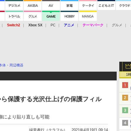
Switch2
Xbox SX
PC
アニメ
テーマパーク
グルメ
 Vita
3DS
アーケード
VR
本体・周辺機器
1
から保護する光沢仕上げの保護フィル
糊により貼り直しも可能
緑里孝行（クラフル）
2021年4月19日 09:14