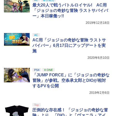
窩座再来 完全生産限定版 [Blu-ray]
紘 ]
【国内正規品】Thrustmaster スラスト
5
最大20人で戦うバトルロイヤル! AC用
マスター TH8S シフター - PC、PS4、P
ニンテンドープリペイド番号 5000円|オ
5
￥8,698
「ジョジョの奇妙な冒険 ラストサバイバ
￥3,254
【純正品】DualSense ワイヤレスコン
S5、PS5 Pro、Xbox One、Xbox Serie
ンラインコード版
5
ー」本日稼働ッ!!
トローラー(CFI-ZCT2J)
s X|S 対応の高精度 H パターン シフター
￥5,000
2019年12月18日
￥10,737
￥14,141
【Amazon.co.jp限定】劇場版モノノ怪
5
AC
第三章 蛇神 (オリジナル特典:オリジナル
AC用「ジョジョの奇妙な冒険 ラストサ
巾着＋メーカー特典:【坤と離】二振りの
バイバー」6月17日にアップデートを実
剣、十翼より来たる！スタジオ描き下ろ
しイラストボード付) [DVD]
施
2020年6月10日
￥8,800
PS4
X ONE
「JUMP FORCE」に「ジョジョの奇妙な
冒険」が参戦。空条承太郎とDIOが相対
するPVを公開
2019年2月6日
Toy
圧倒的な存在感！ 「ジョジョの奇妙な冒
険」より、「DIO」と「ヴァニラ・アイ