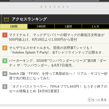
●
●
●
●
●
●
●
アクセスランキング
1時間
24時間
1週間
1カ月
マクドナルド、マックデリバリーの朝マックの最低注文料金が
500円値上げ。8月18日より1,500円から受付
そらザウルスやギャルきち、団長の吉野家Tシャツも！
「hololive Splash T-Party!」全Tシャツラインナップ公開＆オン
ライン販売開始
バーガーキング、2026年“ワンパウンダーシリーズ”第3弾「ダー
ティ ザ・ワンパウンダー」を8月7日発売
「特製ガーリックマヨソース」を使用した超大型チーズバーガー
Switch 2版「FFXIV」を持って鳥取砂丘へ！ リアル・サゴリー砂
漠で光の戦士になってみた
「オクトパストラベラー」70%オフで1,643円！ もうすぐ終了の
セール情報まとめ【8月8日更新】
ニンテンドーeショップでは「大神 絶景版」が67%オフで990円
もっと見る