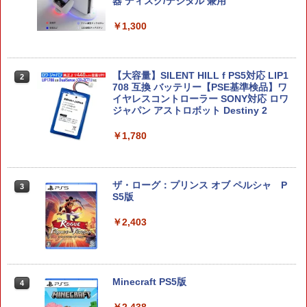
器 ディスク/デジタル 兼用
￥8,582
￥1,300
ファイアーエムブレム 万紫千紅
2
【大容量】SILENT HILL f PS5対応 LIP1
2
708 互換 バッテリー【PSE基準検品】ワ
￥8,970
イヤレスコントローラー SONY対応 ロワ
ジャパン アストロボット Destiny 2
￥1,780
任天堂 【Switch2】マリオカート ワール
3
ド [BEE-P-AAAAA NSW2 マリオカ-ト
ワ-ルド]
ザ・ローグ：プリンス オブ ペルシャ P
3
S5版
￥8,970
￥2,403
スーパーボンバーマン コレクション Nin
4
tendo Switch 2 Edition 日本限定版
Minecraft PS5版
4
￥9,801