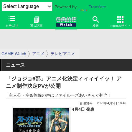
Powered by
Translate
カテゴリ
過去記事
検索
Impressサイト
GAME Watch
アニメ
テレビアニメ
ニュース
「ジョジョ6部」アニメ化決定ィィィイイッ！ ア
ニメ制作決定PVが公開
主人公・空条徐倫の声はファイルーズあいさんが担当！
岩瀬賢斗
2021年4月5日 10:46
4月4日 発表