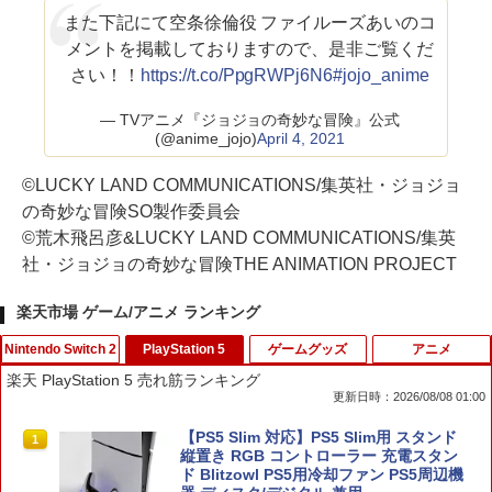
また下記にて空条徐倫役 ファイルーズあいのコ
メントを掲載しておりますので、是非ご覧くだ
さい！！
https://t.co/PpgRWPj6N6
#jojo_anime
— TVアニメ『ジョジョの奇妙な冒険』公式
(@anime_jojo)
April 4, 2021
©LUCKY LAND COMMUNICATIONS/集英社・ジョジョ
の奇妙な冒険SO製作委員会
©荒木飛呂彦&LUCKY LAND COMMUNICATIONS/集英
社・ジョジョの奇妙な冒険THE ANIMATION PROJECT
楽天市場 ゲーム/アニメ ランキング
Nintendo Switch 2
PlayStation 5
ゲームグッズ
アニメ
楽天 PlayStation 5 売れ筋ランキング
更新日時：2026/08/08 01:00
ダービースタリオン2 【Switch2】 POT-
【PS5 Slim 対応】PS5 Slim用 スタンド
1
1
P-AB73A
縦置き RGB コントローラー 充電スタン
ド Blitzowl PS5用冷却ファン PS5周辺機