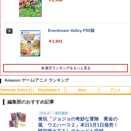
￥2,438
【08/18入荷分☆】【新品】【NS2H】Ni
5
ntendo Switch 2 Proコントローラー
Everdream Valley PS5版
￥9,980
5
￥2,841
楽天ランキングをもっと見る
Amazon ゲーム/アニメ ランキング
Nintendo Switch 2
PlayStation 5
Xbox
アニメ
【中古】白雪姫 MovieNEX [純正ブルー
1
レイ＋純正ケース]
編集部のおすすめ記事
￥1,780
スプラトゥーン レイダース|オンライン
PlayStation 5 デジタル・エディション
【純正品】Xbox ワイヤレス コントロー
【Amazon.co.jp限定】劇場版モノノ怪
グルメ
本日発売
1
1
1
1
コード版
日本語専用 Console Language: Japan
ラー + USB-C® ケーブル
第三章 蛇神 (Amazon.co.jp限定オリジ
食玩「ジョジョの奇妙な冒険 黄金の
ese only (CFI-2200B01)
ナル三方背収納ケース付きコレクション)
風 ウエハース２」本日3月1日発売！
(オリジナル特典:オリジナル巾着＋メー
￥5,832
￥8,300