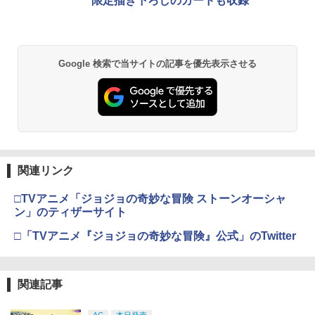
限定描き下ろしのカードも収録
カー特典:【坤と離】二振りの剣、十翼よ
￥55,000
【中古】【未使用品】アナと雪の女王2
2
り来たる！スタジオ描き下ろしイラスト
MovieNEX [DVDのみ]
ボード付) [Blu-ray]
【純正品】Xbox ワイヤレス コントロー
￥2,980
2
￥10,780
スプラトゥーン レイダース -Switch2
Beast of Reincarnation -PS5 【特典】
ラー (ロボット ホワイト)
2
2
Google 検索で当サイトの記事を優先表示させる
プロダクトコード 封入
￥6,449
￥7,681
￥7,286
劇場版「鬼滅の刃」無限城編 第一章 猗
2
トイ・ストーリー4 【Blu-ray】
3
窩座再来 通常版 [Blu-ray]
【純正品】Xbox ワイヤレス コントロー
￥2,992
3
￥3,982
ラー (カーボンブラック)
Nintendo Switch 2(日本語・国内専用)
【純正品】ディスクドライブ(CFI-ZDD1
3
3
J) PlayStation 5
関連リンク
￥8,020
￥55,871
￥11,849
□TVアニメ「ジョジョの奇妙な冒険 ストーンオーシャ
劇場版「鬼滅の刃」無限城編 第一章 猗
3
ズートピア 【Blu-ray】
ン」のティザーサイト
4
窩座再来 通常版 [DVD]
【純正品】Xbox 充電式バッテリー + US
4
￥2,992
□「TVアニメ『ジョジョの奇妙な冒険』公式」のTwitter
B-C ケーブル
￥3,523
【純正品】DualSense ワイヤレスコン
ニンテンドープリペイド番号 9000円|オ
4
4
トローラー ミッドナイト ブラック(CFI-
ンラインコード版
￥2,618
ZCT2J01)
関連記事
￥9,000
￥10,737
劇場版「鬼滅の刃」無限城編 第一章 猗
4
とーとつにエジプト神【Blu-ray】 [ 下野
5
AC
本日発売