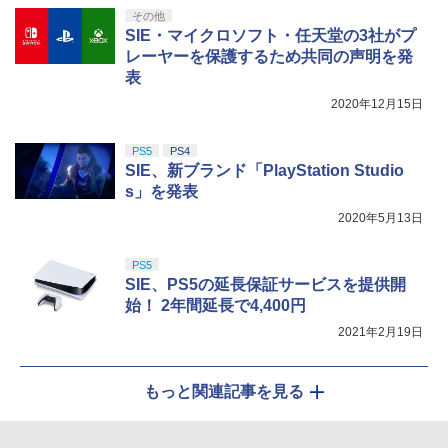
【Amazon.co.jp限定】劇場版モノノ怪
5
その他
第三章 蛇神 (オリジナル特典:オリジナル
スパイク・チュンソフト 【封入特典付】
5
SIE・マイクロソフト・任天堂の3社がプ
巾着＋メーカー特典:【坤と離】二振りの
【PS5】Dune: Awakening （オンライ
レーヤーを保護するため共同の声明を発
剣、十翼より来たる！スタジオ描き下ろ
ン専用） [ELJM-31027 PS5 デュ-ン ア
しイラストボード付) [DVD]
表
ウェイクニング]
2020年12月15日
￥8,800
￥5,420
PS5
PS4
SIE、新ブランド「PlayStation Studio
s」を発表
2020年5月13日
PS5
SIE、PS5の延長保証サービスを提供開
始！ 2年間延長で4,400円
2021年2月19日
もっと関連記事を見る