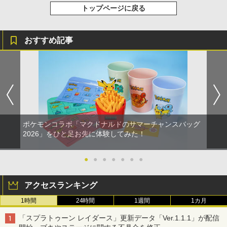
トップページに戻る
おすすめ記事
ポケモンコラボ「マクドナルドのサマーチャンスバッグ
2026」をひと足お先に体験してみた！
●
●
●
●
●
●
●
アクセスランキング
1時間
24時間
1週間
1カ月
「スプラトゥーン レイダース」更新データ「Ver.1.1.1」が配信