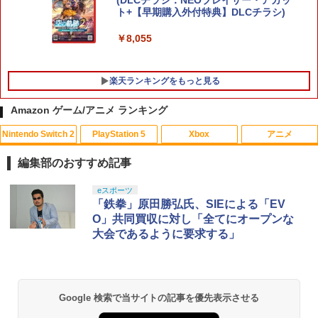
(DLCチラシ：NEOブレイサー・アガッ
ト+【早期購入外付特典】DLCチラシ)
￥8,055
楽天ランキングをもっと見る
Amazon ゲーム/アニメ ランキング
Nintendo Switch 2
PlayStation 5
Xbox
アニメ
【送料無料】(18in1)PS5 コントローラ
【中古】とびだせ どうぶつの森
ONE PIECE ワンピース 21STシーズン
1
1
1
ー 修理 ps5 コントローラー 修理キット
エッグヘッド編 PIECE.25【Blu-ray】 [
編集部のおすすめ記事
ps5 コントローラー ゴム 交換 導電性 L1
尾田栄一郎 ]
￥658
L2 R1 R2 トリガー ブラック スプリング
スプラトゥーン レイダース|オンライン
PlayStation 5 デジタル・エディション
【純正品】Xbox ワイヤレス コントロー
【Amazon.co.jp限定】劇場版モノノ怪
eスポーツ
付き 互換部品PS5コントローラー交換用
1
1
1
1
￥4,719
コード版
日本語専用 Console Language: Japan
ラー + USB-C® ケーブル
第三章 蛇神 (Amazon.co.jp限定オリジ
「鉄拳」原田勝弘氏、SIEによる「EV
ボタン
ese only (CFI-2200B01)
ナル三方背収納ケース付きコレクション)
O」共同買収に対し「全てにオープンな
(オリジナル特典:オリジナル巾着＋メー
￥5,832
￥8,300
￥1,479
大会であるように要求する」
カー特典:【坤と離】二振りの剣、十翼よ
￥55,000
【中古】コナミ eBASEBALLパワフルプ
リョーマ！The Prince of Tennis 新生劇
2
2
り来たる！スタジオ描き下ろしイラスト
ロ野球2020 【Switch用 ソフト】【EC
場版テニスの王子様Blu-rayコレクター
ボード付) [Blu-ray]
センター】保証期間1週間
ズ・エディション(3枚組)【Blu-ray】 [
Xbox プリペイドカード 5,000円 デジタ
【8/4-11 当店P5倍!&マラソン!】PS5 縦
皆川純子 ]
2
2
￥10,780
スプラトゥーン レイダース -Switch2
Beast of Reincarnation -PS5 【特典】
ルコード 【旧 Xbox ギフトカード】 [オ
2
置き スタンド 転倒防止 地震対策 傷付き
￥980
2
Google 検索で当サイトの記事を優先表示させる
プロダクトコード 封入
ンラインコード]
防止 放熱改善 簡単取り付け Ps5 Slim/P
￥6,928
￥6,455