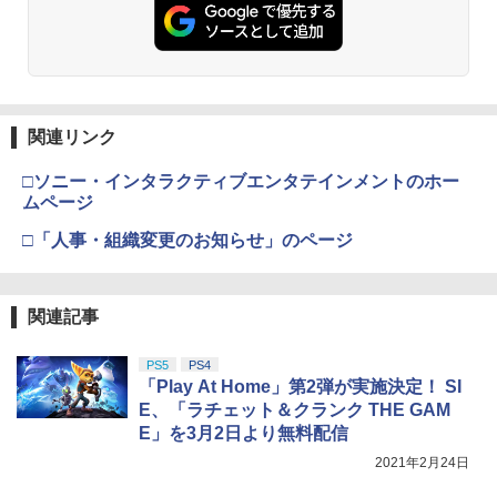
s5 Pro/Ps5 対応 プレイステーション5 P
layStation 5
￥7,286
￥5,000
劇場版「鬼滅の刃」無限城編 第一章 猗
2
【中古】ザ クルー:モーターフェス -PS4
3
窩座再来 通常版 [Blu-ray]
￥1,698
新劇場版銀魂 -吉原大炎上ー (完全生産限
3
定版)【Blu-ray】 [ 杉田智和 ]
￥3,511
￥3,964
【純正品】Xbox ワイヤレス コントロー
3
Nintendo Switch 2(日本語・国内専用)
【純正品】ディスクドライブ(CFI-ZDD1
3
ラー (ロボット ホワイト)
3
￥7,722
J) PlayStation 5
関連リンク
全モデル対応 鉄製 PS5 Pro / PS5 slim /
3
￥55,871
PS5 本体 縦置き 収納 壁掛け スタンド P
￥7,681
￥11,849
layStation 5 / PlayStation 5 slim / Play
□ソニー・インタラクティブエンタテインメントのホー
劇場版「鬼滅の刃」無限城編 第一章 猗
3
Station 5 Pro コントローラー ヘッドフ
【中古】【純正品】ワイヤレスコントロ
ムページ
4
窩座再来 通常版 [DVD]
ォン ホルダー プレステ5 プレイステーシ
ーラー (DUALSHOCK 4) グレイシャ
Re:ゼロから始める異世界生活 4th seas
4
ョン5 収納 放熱 装着簡単 冷却 静音 JYS
ー・ホワイト (CUH-ZCT2J13)
□「人事・組織変更のお知らせ」のページ
on 1【Blu-ray】 [ 長月達平 ]
【純正品】Xbox 充電式バッテリー + US
4
￥3,523
-P5227-V3 送料無料
【純正品】DualSense ワイヤレスコン
B-C ケーブル
ニンテンドープリペイド番号 9000円|オ
4
4
トローラー ミッドナイト ブラック(CFI-
￥3,859
ンラインコード版
￥7,821
￥4,490
ZCT2J01)
￥2,618
関連記事
￥9,000
￥10,737
劇場版「鬼滅の刃」無限城編 第一章 猗
4
[Switch 2] ぽこ あ ポケモン エキスパン
【楽天ブックス限定配送BOX】【楽天ブ
5
5
PS5
PS4
窩座再来 完全生産限定版 [Blu-ray]
R-Type Dimensions III PS5版
ションパス（ダウンロード版）※3,200
4
ックス限定グッズ+楽天ブックス限定先
「Play At Home」第2弾が実施決定！ SI
ポイントまでご利用可
【純正品】Xbox ワイヤレス コントロー
着特典+他】劇場版「鬼滅の刃」無限城
ニンテンドープリペイド番号 5000円|オ
5
5
￥8,698
E、「ラチェット＆クランク THE GAM
￥5,105
【純正品】DualSense ワイヤレスコン
ラー (カーボンブラック)
編 第一章 猗窩座再来(完全生産限定版)
ンラインコード版
5
E」を3月2日より無料配信
トローラー(CFI-ZCT2J)
【Blu-ray】(キャラファイングラフ+タン
￥4,400
ブラー+かるた+他) [ 吾峠呼世晴 ]
￥8,020
￥5,000
2021年2月24日
￥10,737
￥18,370