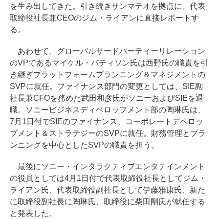
を生み出してきた。引き続きサンマテオを拠点に、代表
取締役社長兼CEOのジム・ライアンに直接レポートす
る。
あわせて、グローバルサードパーティーリレーション
のVPであるマイケル・パティソン氏は西野氏の職責を引
き継ぎプラットフォームプランニング＆マネジメントの
SVPに就任。ファイナンス部門の変更としては、SIE副
社長兼CFOを務めた武田和彦氏がソニーおよびSIEを退
職。ソニービジネスディベロップメント部の陶琳氏は、
7月1日付でSIEのファイナンス、コーポレートデベロッ
プメント＆ストラテジーのSVPに就任。財務管理とプラ
ンニングを中心としたSVPの職責を担う。
最後にソニー・インタラクティブエンタテインメント
の役員としては4月1日付で代表取締役社長としてジム・
ライアン氏、代表取締役副社長として伊藤雅康氏、新た
に取締役副社長に陶琳氏、取締役に柴田剛氏が就任する
と発表した。