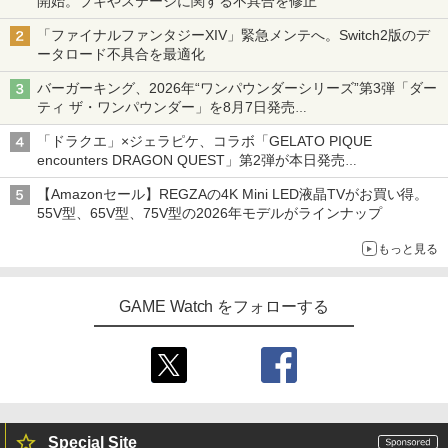
開始。ブキやステージに関する不具合を修正
「ファイナルファンタジーXIV」緊急メンテへ。Switch2版のデ
ータロード不具合を最適化
バーガーキング、2026年“ワンパウンダーシリーズ”第3弾「ダー
ティ ザ・ワンパウンダー」を8月7日発売
「特製ガーリックマヨソース」を使用した超大型チーズバーガー
「ドラクエ」×ジェラピケ、コラボ「GELATO PIQUE
encounters DRAGON QUEST」第2弾が本日発売
アイスカップに入ったスライムやわたぼう、ベビーサタンなどが
【Amazonセール】REGZAの4K Mini LED液晶TVがお買い得。
オリジナルアートで登場
55V型、65V型、75V型の2026年モデルがラインナップ
もっと見る
GAME Watch をフォローする
Special Site