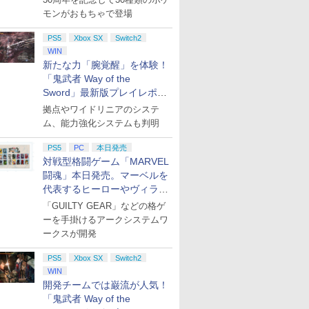
モンがおもちゃで登場
P10倍
マイバチ用
巻 / な
グッドスマイルカンパ
【中古】スーパーマリ
劇場版 名探偵コナン
【楽天ブックス限定特
【中古】Cendrillion
【楽天ブックス限定全
【特典】プロ野球スピ
【即納 新品】ゲーム
舞台「忍たま乱太郎」
Beast of
任天堂 Nin
劇場版「鬼
ー】【中
)(完全生
ニー 【特典付】
オ 3Dワールド + フュ
100万ドルの五稜星 豪
典+特典】亰都ザナドゥ
palikA - Switch
巻購入特典】上伊那ぼ
リッツ2026(【早期購
＆ウオッチ ゼルダの伝
～はじめまして！三年
Reincarna
Switch 
限城編 第
PS5
Xbox SX
Switch2
ドラゴンク
-ray】 [
【PS5】機動警察パト
ーリーワールド -
華盤 [Blu-ray]
-桜花幻舞ー PS5版
たん、酔へる姿は百合
入封入特典】DLCチラ
説
生、全員集合の段～
【PS5】
ラー [HAC
再来(完全
WIN
￥3,764
RAGON
レイバー the Case
Switch
(【早期購入外付特典】
の花 2（完全生産限定
シ)
【Blu-ray】 [ 中井理人
NSWPro
【Blu-ra
新たな力「腕覚醒」を体験！
￥5,420
￥3,653
￥7,647
￥6,678
￥7,700
￥7,625
￥5,480
￥8,559
￥7,630
￥7,670
￥8,690
/ドラクエ
Files [PS5 キドウケイ
DLCチラシ+【早期購
版）【Blu-ray】(描き
]
ー]
晴 ]
「鬼武者 Way of the
プリペイ
ション ス
 Elite
.jp限
ニンテンドープリペイ
PlayStation 5 デジタ
【国内正規品】
『映画 ラブライブ！蓮
ぽこ あ ポケモン エキ
プレイステーション ス
Xbox プリペイドカー
劇場版「鬼滅の刃」無
ニンテンドープリペイ
プレイステーション ス
GameSir G7 HE 有線
劇場版モノノ怪 第三章
ニンテンド
【Amazon.
HyperX Cl
ヤマトよ永
) スクウェ
サツパトレイバ- ザ ケ-
入外付特典】DLCチラ
下ろしイラスト アクリ
Sword」最新版プレイレポー
円|オンラ
,000円|
コントロー
ノノ怪 第
ド番号 500円|オンライ
ル・エディション 日本
Thrustmaster スラス
ノ空女学院スクールア
スパンションパス|オン
トアチケット 3,000円|
ド 2,000円 デジタルコ
限城編 第一章 猗窩座再
ド番号 2000円|オンラ
トアチケット 15,000円
ゲームコントローラー
蛇神 [Blu-ray]
ド番号 30
定】 Logic
Gladiate
REBEL3199
ス
ス ファイル]
シ)
ルスタンド+ブリザーブ
ト
ード版
 Core
オリジナル
ンコード版
語専用 (CFI-2200B01)
トマスター TH8S シフ
イドルクラブ Bloom
ラインコード版
オンラインコード版
ード 【旧 Xbox ギフト
来 完全生産限定版
インコード版
|オンラインコード版
XBOX Series X|S
インコード
コン G92
イセンス 
ray]
ドフラワーキーホルダ
拠点やワイドリニアのシステ
￥9,900
ワイト)
ナル巾着＋
+ ディスクドライブ
ター - PC、PS4、
Garden Party』Blu-
カード】 [オンライン
[DVD]
XBOX One Windows
リスモ7 Fo
コントロー
ー(ぼたん)) [ 鈴代紗弓
ム、能力強化システムも判明
￥500
￥66,849
￥14,141
￥8,589
￥4,400
￥3,000
￥2,000
￥7,828
￥2,000
￥15,000
現在在庫切れです。
￥3,000
￥38,800
￥4,731
￥8,760
:【坤と
(CFI-ZDD1J) セット
PS5、PS5 Pro、Xbox
ray（特装限定版）
コード]
10/11用 PCコントロー
Horizon 6
日本正規代
]
剣、十翼
One、Xbox Series X|S
ラーゲームパッド ホー
6L366AA
PS5
PC
本日発売
スタジオ
対応の高精度 H パター
ル効果スティック付き
対戦型格闘ゲーム「MARVEL
ラストボ
ン シフター
ビデオゲームコントロ
闘魂」本日発売。マーベルを
ay]
ーラー（ブラック）
代表するヒーローやヴィラン
たちが登場
「GUILTY GEAR」などの格ゲ
ーを手掛けるアークシステムワ
ークスが開発
PS5
Xbox SX
Switch2
WIN
開発チームでは巌流が人気！
「鬼武者 Way of the