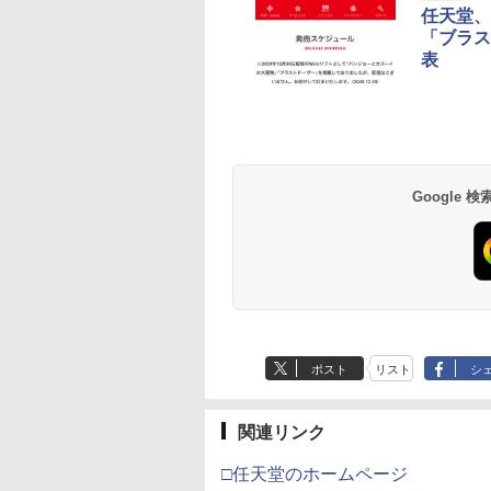
任天堂、
「ブラス
典】プロ野球スピ
納 新品】ゲーム
「忍たま乱太郎」
Beast of
任天堂 Nintendo
劇場版「鬼滅の刃」無
PS5用 ワイヤレスコン
【中古】ピクロスDS
【中古】【Blu－ray】
【中古】ヴァルキリ
【ポイント5倍】PS5
「撫物語」第一巻 / 
ツ2026(【早期購
オッチ ゼルダの伝
じめまして！三年
Reincarnation
Switch Proコントロー
限城編 第一章 猗窩座
トローラー 専用 スキン
やはり俺の青春ラブコ
エリュシオン [初回生
横置きスタンド PS5
でこドロー(上)(完全
表
￥350
入特典】DLCチラ
全員集合の段～
【PS5】
ラー [HAC-A-FSSKA
再来(完全生産限定版)
シール おしゃれなスキ
メはまちがっている。
産特典付き] -PS4
slim スタンド PS5 P
産限定版)【Blu-ray】
u-ray】 [ 中井理人
NSWProコントローラ
【Blu-ray】 [ 吾峠呼世
ンシール 貼るだけでか
続 第4巻 初回限定
水平 スタンド PS5 
西尾維新 ]
625
480
559
￥7,630
￥7,670
￥8,690
￥1,000
￥1,090
￥680
￥2,380
￥6,497
ー]
晴 ]
んたんドレスアップ 気
版 スリーブケース・
ンソールホスト ディ
テンドープリペイ
イステーション ス
eSir G7 HE 有線
版モノノ怪 第三章
ニンテンドープリペイ
【Amazon.co.jp限
HyperX Clutch
ヤマトよ永遠に
スプラトゥーン レイダ
PlayStation 5 デジタ
【純正品】Xbox ワイ
【Amazon.co.jp限
スプラトゥーン レイ
Beast of
Xbox プリペイドカ
劇場版「鬼滅の刃」
軽に着せ替えが楽しめ
小説付 / 及川啓【監
プレイ ホルダー用水
号 2000円|オンラ
チケット 15,000円
ムコントローラー
[Blu-ray]
ド番号 3000円|オンラ
定】 Logicool G ハン
Gladiate Xbox公式ラ
REBEL3199 7 [Blu-
ース|オンラインコード
ル・エディション 日本
ヤレス コントローラー
定】劇場版モノノ怪 第
ース -Switch2
Reincarnation -PS5
ド 5,000円 デジタル
限城編 第一章 猗窩
るデザインステッカー
督】
ブラケット PS5デジ
コード版
ンラインコード版
X Series X|S
インコード版
コン G923 グランツー
イセンス ゲーミング
ray]
版
語専用 Console
+ USB-C® ケーブル
三章 蛇神
【特典】プロダクト
ード 【旧 Xbox ギ
来 通常版 [Blu-ray]
ル ディスク 熱放散 
900
￥6,455
X One Windows
リスモ7 Forza
コントローラー 有線
Language: Japanese
(Amazon.co.jp限定オ
ード 封入
カード】 [オンライ
護 軽量で頑丈 省ス
Google
000
,000
在庫切れです。
￥3,000
￥38,800
￥4,731
￥8,760
￥5,832
￥55,000
￥8,300
￥10,780
￥7,286
￥5,000
￥3,964
/11用 PCコントロー
Horizon 6 G923d
日本正規代理店品
only (CFI-2200B01)
リジナル三方背収納ケ
コード]
ス 放熱性 安定性 取
ゲームパッド ホー
6L366AA
ース付きコレクション)
外し 簡単 防塵 耐熱 
果スティック付き
(オリジナル特典:オリ
水
オゲームコントロ
ジナル巾着＋メーカー
ー（ブラック）
特典:【坤と離】二振り
の剣、十翼より来た
る！スタジオ描き下ろ
しイラストボード付)
[Blu-ray]
ポスト
リスト
シ
関連リンク
□任天堂のホームページ