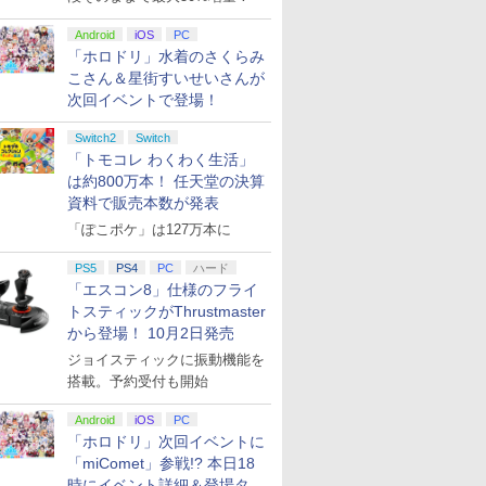
Android
iOS
PC
「ホロドリ」水着のさくらみ
こさん＆星街すいせいさんが
次回イベントで登場！
Switch2
Switch
「トモコレ わくわく生活」
は約800万本！ 任天堂の決算
資料で販売本数が発表
「ぽこポケ」は127万本に
PS5
PS4
PC
ハード
「エスコン8」仕様のフライ
トスティックがThrustmaster
から登場！ 10月2日発売
ジョイスティックに振動機能を
搭載。予約受付も開始
Android
iOS
PC
「ホロドリ」次回イベントに
「miComet」参戦!? 本日18
時にイベント詳細＆登場タレ