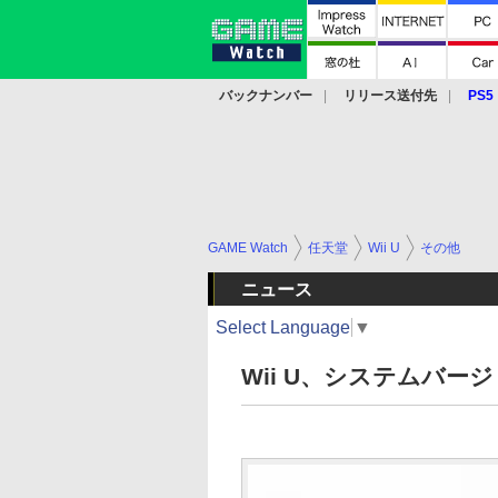
バックナンバー
リリース送付先
PS5
モバイル
eスポーツ
クラウド
PS
GAME Watch
任天堂
Wii U
その他
ニュース
Select Language
▼
Wii U、システムバージ