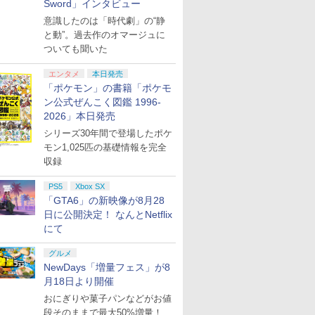
Sword」インタビュー
意識したのは「時代劇」の“静
と動”。過去作のオマージュに
ついても聞いた
エンタメ
本日発売
「ポケモン」の書籍「ポケモ
ン公式ぜんこく図鑑 1996-
2026」本日発売
シリーズ30年間で登場したポケ
モン1,025匹の基礎情報を完全
収録
PS5
Xbox SX
「GTA6」の新映像が8月28
日に公開決定！ なんとNetflix
にて
グルメ
NewDays「増量フェス」が8
月18日より開催
おにぎりや菓子パンなどがお値
段そのままで最大50%増量！