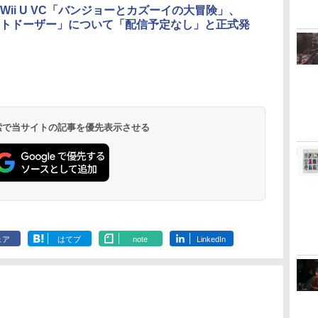
Wii U VC「バンジョーとカズーイの大冒険」、
トドーザー」について「配信予定なし」と正式発
ー
な
【中古】ポチと! ヨッ
ザ・ナイン・チャーネ
うたの☆プリンスさま
【中古】那由多の軌跡:
【中古】 ファンタジー
うたの☆プリンスさま
【FC/NewFC/SFC/MD1/PCE
即納 PS5対応バッグ
ルパン三世 カリオスト
【当店独自で＋
太鼓の達人 
「撫物語」第二
生
シー ウールワールド
ル -第九納骨室ー
っ♪ ALL STAR STAGE
改【早期予約特典】コ
ライフi グルグルの竜
っ♪ ALL STAR STAGE
用】コンパクトACアダ
PS5対応リュック
ロの城 【4K ULTRA
★要エントリ
ケース SSS
でこドロー(下
ro
 [
-Happy Celebration-
ンプリート・サウンド
と時をぬすむ少女／
-Happy Celebration-
プタ＜ホワイト＞
PlayStation5対応収納
HD】 [ 山田康雄 ]
古】[PS5] 
産限定版)【Blu
￥733
￥3,388
￥1,780
コ
Ver.A【Blu-ray】 [ (ゲ
トラック(CD2枚組)付
PS5
Ver.B【Blu-ray】 [ (ゲ
バック PS5対応収納
エストI&II(D
西尾維新 ]
￥6,864
￥868
￥3,872
￥6,864
￥1,640
￥3,960
￥6,864
￥4,180
￥7,354
ス
ーム・ミュージック) ]
ーム・ミュージック) ]
Playstation5＆PS5
QUEST I&II
ダ
ー
無
Nintendo Switch 2(日
【純正品】ディスクド
【純正品】Xbox ワイ
劇場版「鬼滅の刃」無
ニンテンドープリペイ
【純正品】DualSense
【純正品】Xbox 充電
劇場版「鬼滅の刃」無
ニンテンドープリペイ
【純正品】DualSense
【純正品】Xbox ワイ
【Amazon.co.jp限
ニンテンドー
プレイステー
【純正品】Xbox
【Amazon.co
平
Digital Edition for
1&2/DQ1&2
コ
座再
本語・国内専用)
ライブ(CFI-ZDD1J)
ヤレス コントローラー
限城編 第一章 猗窩座再
ド番号 9000円|オンラ
ワイヤレスコントロー
式バッテリー + USB-C
限城編 第一章 猗窩座
ド番号 5000円|オンラ
ワイヤレスコントロー
ヤレス コントローラー
定】劇場版モノノ怪 第
ド番号 1000
トアチケット 10
ワイヤレス 
定】劇場版モ
タ
DualsenseController
ア・エニック
コ
フト
PlayStation 5
(ロボット ホワイト)
来 通常版 [DVD]
インコード版
ラー ミッドナイト ブ
ケーブル
再来 完全生産限定版
インコード版
ラー(CFI-ZCT2J)
(カーボンブラック)
三章 蛇神 (オリジナル
インコード版
オンラインコ
ラー Series 2
三章 蛇神 (
保
と互換性があります 保
(20251030)
￥55,871
ン
ラック(CFI-ZCT2J01)
[Blu-ray]
特典:オリジナル巾着＋
Edition (ホ
特典:オリジ
ペー
護ケース キャリーバッ
 検索で当サイトの記事を優先表示させる
￥11,849
￥7,681
￥3,523
￥9,000
￥10,737
￥2,618
￥8,698
￥5,000
￥10,737
￥8,020
￥8,800
￥1,000
￥10,000
￥18,754
￥9,900
メーカー特典:【坤と
メーカー特典
付
グ 大容量PS5 ケース
離】二振りの剣、十翼
離】二振りの
防
肩掛け 持ち運び 防塵
より来たる！スタジオ
より来たる！
防水 耐衝撃 (ホワイト)
描き下ろしイラストボ
描き下ろしイ
ード付) [DVD]
ード付) [Blu-r
ェア
はてブ
note
LinkedIn