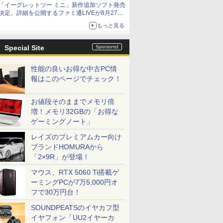
「イーグレットツー ミニ」新作追加ソフト発売
アイスカップに入ったスライムやわたぼう、ベ
決定。詳細を公開するファミ通LIVEが8月27日
ビーサタンなどがオリジナルアートで登場
20時から配信
もっと見る
シリーズ累計100タイトルへ
Special Site
性能の良いお得な中古PC情
報はこのページでチェック！
お値段そのままでメモリ倍
増！メモリ32GBの「お得な
ゲーミングノート」
レイズのプレミアムカー向け
ブランドHOMURAから
「2×9R」が登場！
マウス、RTX 5060 Ti搭載ゲ
ーミングPCが7万5,000円オ
フで30万円台！
SOUNDPEATSのイヤカフ型
イヤフォン「UU2イヤーカ