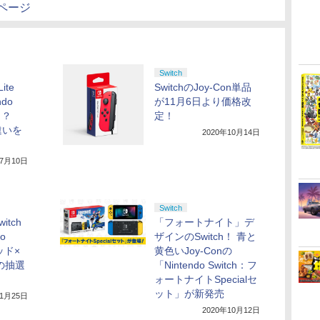
のページ
Switch
Lite
SwitchのJoy-Con単品
do
が11月6日より価格改
違う？
定！
違いを
2020年10月14日
年7月10日
Switch
tch
「フォートナイト」デ
o
ザインのSwitch！ 青と
ッド×
黄色いJoy-Conの
の抽選
「Nintendo Switch：フ
ォートナイトSpecialセ
ット」が新発売
年1月25日
2020年10月12日