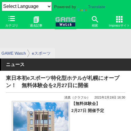
Powered by
Translate
カテゴリ
過去記事
検索
Impressサイト
GAME Watch
eスポーツ
ニュース
東日本初eスポーツ特化型ホテルが札幌にオープ
ン！ 無料体験会を2月27日に開催
清真（クラフル）
2021年2月19日 16:30
【無料体験会】
2月27日 開催予定