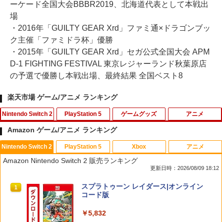
ーケード全国大会BBBR2019、北海道代表として本戦出
場
・2016年「GUILTY GEAR Xrd」ファミ通×ドラゴンブッ
ク主催「ファミドラ杯」優勝
・2015年「GUILTY GEAR Xrd」セガ公式全国大会 APM
D-1 FIGHTING FESTIVAL 東京レジャーランド秋葉原店
の予選で優勝し本戦出場、最終結果 全国ベスト8
楽天市場 ゲーム/アニメ ランキング
Nintendo Switch 2
PlayStation 5
ゲームグッズ
アニメ
Amazon ゲーム/アニメ ランキング
Nintendo Switch 2
PlayStation 5
Xbox
アニメ
【楽天ブックス限定特典】ドンキーコン
【中古】PS5ドラゴンクエストVII Rei
【中古】ぼくとシムのまち リゾートに元
デザート・ローズ 砂の薔薇 雪の黙示録
1
1
1
1
Amazon Nintendo Switch 2 販売ランキング
グ バナンザ(「スーパーマリオ」ステッ
magined
気をとりもどそう! (特典無し)
【Blu-ray】 [ 新谷かおる ]
更新日時：2026/08/09 18:12
カー2種)
￥4,518
￥229
￥3,573
スプラトゥーン レイダース|オンライン
1
￥7,902
コード版
￥5,832
Switch2 ケース 即納 スイッチ2 Nintend
2