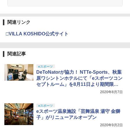
【純正品】Xbox ワイヤレス コントロー
3
ラー (カーボンブラック)
【Amazon.co.jp限定】劇場版モノノ怪
【純正品】ディスクドライブ(CFI-ZDD1
3
3
第三章 蛇神 (Amazon.co.jp限定オリジ
J) PlayStation 5
関連リンク
￥8,020
ナル三方背収納ケース付きコレクション)
(オリジナル特典:オリジナル巾着＋メー
￥11,849
□VILLA KOSHIDO公式サイト
カー特典:【坤と離】二振りの剣、十翼よ
り来たる！スタジオ描き下ろしイラスト
【純正品】Xbox 充電式バッテリー + US
4
ボード付) [Blu-ray]
B-C ケーブル
【純正品】DualSense ワイヤレスコン
関連記事
4
￥10,780
トローラー ミッドナイト ブラック(CFI-
￥2,618
ZCT2J01)
eスポーツ
DeToNatorが協力！ NTTe-Sports、秋葉
￥10,737
劇場版「鬼滅の刃」無限城編 第一章 猗
原ワシントンホテルにて「eスポーツコン
4
窩座再来 完全生産限定版 [Blu-ray]
セプトルーム」を8月11日より期間限定
【国内正規品】Thrustmaster スラスト
5
マスター TH8S シフター - PC、PS4、P
で開設
2020年8月7日
￥8,698
【純正品】DualSense ワイヤレスコン
S5、PS5 Pro、Xbox One、Xbox Serie
5
トローラー(CFI-ZCT2J)
s X|S 対応の高精度 H パターン シフター
eスポーツ
￥10,737
￥14,141
eスポーツ温泉施設「芸舞温泉 湯守 金獅
子」がリニューアルオープン
『映画 ラブライブ！蓮ノ空女学院スクー
5
ルアイドルクラブ Bloom Garden Part
2020年9月2日
y』Blu-ray（特装限定版）