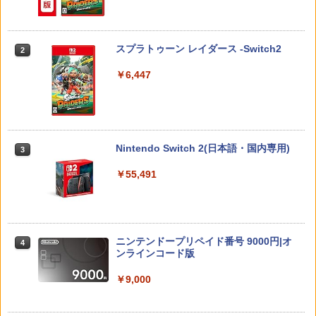
がんばれゴエモン大集合！ PS5版
【送料無料】劇場版「鬼滅の刃」無限城
[Switch 2] マリオテニス フィーバー
2
2
2
o Switch Lite 対応 スイッチ スイッチツ
編 第一章 猗窩座再来(通常版)【Blu-ra
（ダウンロード版） ※6,400ポイント
ー ニンテンドー カバー ポーチ キャリン
y】/アニメーション[Blu-ray]【返品種別
までご利用可 ■
￥4,890
グケース 新型 ジョイコン ソフト ケーブ
A】
ルなど 収納可能 ギフト プレゼント シン
スプラトゥーン レイダース -Switch2
2
￥7,979
プル 無地 黒 ピンク 黄色 赤 青 送料無料
￥4,400
￥6,447
￥1,100
[メール便OK]【新品】【PS5】紅の錬金
3
【特典】ほの暮しの庭 switch2版(【初
3
術士と白の守護者 〜レスレリアーナのア
劇場版 転生したらスライムだった件 蒼
回外付特典】切り取れるクリアカード)
3
トリエ〜 [PS5版][在庫品]
海の涙編 (Blu-ray通常版)【Blu-ray】 [
Switch2 ケース 即納 パステルカラー か
3
岡咲美保 ]
￥8,118
わいい Nintendo スイッチ2 対応 スイッ
Nintendo Switch 2(日本語・国内専用)
3
￥4,940
チ スイッチツー ニンテンドー カバー ポ
￥4,976
ーチ ストラップ 新型 ジョイコン ソフト
￥55,491
ケーブル 収納可能 クリスマス ギフト プ
レゼント 送料無料
【8/11まで！抽選で最大全額ポイントバ
amiibo すりみ連合セット[フウカ【レイ
4
4
ック】 【日本語説明書付き】 Brook Wi
ダース】/ウツホ【レイダース】/マンタ
ルパン三世 VS 名探偵コナン【Blu-ray】
￥2,100
4
ngman NS ウィングマン NS Lite コンバ
ロー【レイダース】]（スプラトゥーンシ
[ 栗田貫一 ]
ーター コントローラー 変換アダプター
リーズ）
ニンテンドープリペイド番号 9000円|オ
4
PS5 XBOX Elite コントローラー用 Swit
ンラインコード版
￥5,104
ch PC X-input 対応 正規輸入品
￥8,137
【中古】龍が如く 極2 - PS4
4
￥9,000
￥4,980
￥2,480
【中古】【Blu−ray】交響詩篇エウレカ