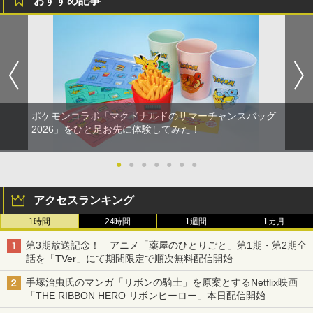
おすすめ記事
ポケモンコラボ「マクドナルドのサマーチャンスバッグ
2026」をひと足お先に体験してみた！
●
●
●
●
●
●
●
アクセスランキング
1時間
24時間
1週間
1カ月
第3期放送記念！ アニメ「薬屋のひとりごと」第1期・第2期全
話を「TVer」にて期間限定で順次無料配信開始
手塚治虫氏のマンガ「リボンの騎士」を原案とするNetflix映画
「THE RIBBON HERO リボンヒーロー」本日配信開始