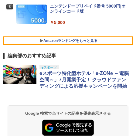
【特典】進撃の巨人3 Switch2版(【早
5
5
セブン Blu−ray BOX 1 初回限定生
期購入封入特典】DLC)
ニンテンドープリペイド番号 5000円|オ
5
【特典】Starsand Island（スターサン
産 ブックレット付 / 京田知己【監督】
ンラインコード版
5
ド・アイランド） PS5版(【初回同梱特
￥8,518
典】DLCチラシ【白いスポーツカー】)
￥5,423
【中古】ワイヤレスコントローラー (DU
￥5,000
5
ALSHOCK 4) ジェット・ブラック 【メ
￥5,965
ーカー生産終了】
Amazonランキングをもっと見る
￥3,720
編集部のおすすめ記事
PlayStation 5 デジタル・エディション
【純正品】Xbox ワイヤレス コントロー
劇場版「鬼滅の刃」無限城編 第一章 猗
eスポーツ
1
1
1
日本語専用 Console Language: Japan
ラー + USB-C® ケーブル
窩座再来 通常版 [Blu-ray]
eスポーツ特化型ホテル「e-ZONe ～電脳
ese only (CFI-2200B01)
空間～」7月開業予定！ クラウドファン
￥8,300
￥3,982
ディングによる応援キャンペーンを開始
￥55,000
【純正品】Xbox ワイヤレス コントロー
2
劇場版「鬼滅の刃」無限城編 第一章 猗
Beast of Reincarnation -PS5 【特典】
ラー (ロボット ホワイト)
2
2
Google 検索で当サイトの記事を優先表示させる
窩座再来 通常版 [DVD]
プロダクトコード 封入
￥7,681
￥3,523
￥7,286