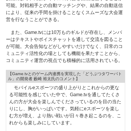
可能。対戦相手との自動マッチングや、結果の自動送信
により、従来の手間を掛けることなくスムーズな大会運
営を行なうことができる。
また、Game.tvには10万ものギルドが存在し、メンバ
ーはテキストやボイスチャットを通して交流を図ること
が可能。大会告知などがしやすいだけでなく、日常のコ
ミュニティ活性化の場としても機能を果たすことから、
コミュニティ運営の視点でも積極的に活用されている。
【Game.tvとのゲーム内連携を実現した「どうぶつタワーバト
ル」の開発者 藪崎 裕太氏のコメント】
モバイルeスポーツの盛り上がりとこれからの更な
る可能性を感じていた中で、Game.tvを通してたくさ
んの方が大会を楽しんでくださっているのを目の当た
りにし、胸がいっぱいです。気軽にeスポーツを楽し
む方が増え、より熱い戦いが日々巻き起こるのを、こ
れからも楽しみにしています。