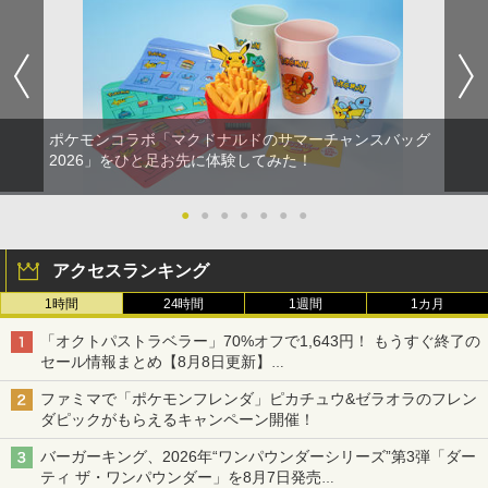
【純正品】DualSense ワイヤレスコン
S5、PS5 Pro、Xbox One、Xbox Serie
ンラインコード版
5
￥7,577
【特典】SILENT HILL: Townfall(【早期
5
トローラー(CFI-ZCT2J)
s X|S 対応の高精度 H パターン シフター
￥4,884
購入封入特典】DLCチラシ)
￥5,000
￥10,737
￥14,141
￥6,507
【Amazon.co.jp限定】劇場版モノノ怪
5
第三章 蛇神 (オリジナル特典:オリジナル
巾着＋メーカー特典:【坤と離】二振りの
ポケモンコラボ「マクドナルドのサマーチャンスバッグ
剣、十翼より来たる！スタジオ描き下ろ
2026」をひと足お先に体験してみた！
しイラストボード付) [DVD]
￥8,800
●
●
●
●
●
●
●
アクセスランキング
1時間
24時間
1週間
1カ月
「オクトパストラベラー」70%オフで1,643円！ もうすぐ終了の
セール情報まとめ【8月8日更新】
ニンテンドーeショップでは「大神 絶景版」が67%オフで990円
ファミマで「ポケモンフレンダ」ピカチュウ&ゼラオラのフレン
ダピックがもらえるキャンペーン開催！
バーガーキング、2026年“ワンパウンダーシリーズ”第3弾「ダー
ティ ザ・ワンパウンダー」を8月7日発売