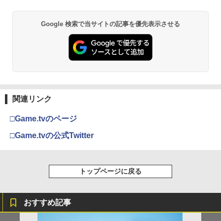
y】/アニメーション[Blu-ray]【返品種別
り ＆ 記念カード & LEDライト 同梱 - PS
A】
【純正品】Xbox ワイヤレス コントロー
2
5 B0FKN6ZL1H
スプラトゥーン レイダース -Switch2
劇場版「鬼滅の刃」無限城編 第一章 猗
Beast of Reincarnation -PS5 【特典】
ラー (ロボット ホワイト)
2
2
2
Google 検索で当サイトの記事を優先表示させる
【特典あり楽天1位】Switch2 ケース キ
窩座再来 通常版 [DVD]
プロダクトコード 封入
3
￥4,400
￥3,280
ャリングケース ハードケース EVAハー
￥6,446
￥7,681
ドシェル 10ゲームカードスロット switc
￥3,523
￥7,286
h2 収納 Joy-Con収納対応 Nintendo Sw
itch2専用 撥水 ブラック/ホワイト
天使のたまご 4Kリマスター【Blu-ray】
3
【ポイント5倍】PS5 Slim スタンド 新型
3
[ 押井守 ]
【純正品】Xbox ワイヤレス コントロー
3
縦置き 冷却ファン スタンド 冷却パッド
￥2,000
ラー (カーボンブラック)
縦置き 垂直 充電器 USB 静音 リモコン
Nintendo Switch 2(日本語・国内専用)
【Amazon.co.jp限定】劇場版モノノ怪
【純正品】ディスクドライブ(CFI-ZDD1
3
3
3
￥4,648
収納 充電LEDランプ 充電指示ランプ付
第三章 蛇神 (Amazon.co.jp限定オリジ
J) PlayStation 5
関連リンク
￥8,020
滑り止め 冷却台 2台同時充電
ナル三方背収納ケース付きコレクション)
￥55,491
(オリジナル特典:オリジナル巾着＋メー
ゼルダの伝説 ティアーズ オブ ザ キン
4
￥11,980
□Game.tvのページ
￥3,600
カー特典:【坤と離】二振りの剣、十翼よ
グダム Nintendo Switch 2 Edition
り来たる！スタジオ描き下ろしイラスト
□Game.tvの公式Twitter
劇場版 カードキャプターさくら 封印さ
【純正品】Xbox 充電式バッテリー + US
4
4
ボード付) [Blu-ray]
￥7,893
れたカード【Blu-ray】 [ 丹下桜 ]
B-C ケーブル
【純正品】DualSense ワイヤレスコン
ニンテンドープリペイド番号 9000円|オ
4
4
【中古】龍が如く 極3 ／ 龍が如く3外伝
￥10,780
4
トローラー ミッドナイト ブラック(CFI-
￥4,884
ンラインコード版
￥2,618
Dark Tiesソフト:プレイステーション5
ZCT2J01)
トップページに戻る
ソフト／アクション・ゲーム
￥9,000
【楽天ブックス限定特典】スーパーマリ
5
￥10,737
オブラザーズ ワンダー Nintendo Switc
￥4,150
劇場版「鬼滅の刃」無限城編 第一章 猗
4
h 2 Edition ＋ みんなでリンリンパーク
窩座再来 完全生産限定版 [Blu-ray]
おすすめ記事
劇場版 カードキャプターさくら【Blu-ra
【国内正規品】Thrustmaster スラスト
5
5
(「スーパーマリオ」ステッカー2種)
y】 [ 丹下桜 ]
マスター TH8S シフター - PC、PS4、P
ニンテンドープリペイド番号 5000円|オ
5
￥8,698