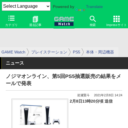
Powered by
Translate
カテゴリ
過去記事
検索
Impressサイト
GAME Watch
プレイステーション
PS5
本体・周辺機器
ニュース
ノジマオンライン、第5回PS5抽選販売の結果をメ
ールで発表
岩瀬賢斗
2021年2月8日 14:24
2月8日13時20分頃 送信