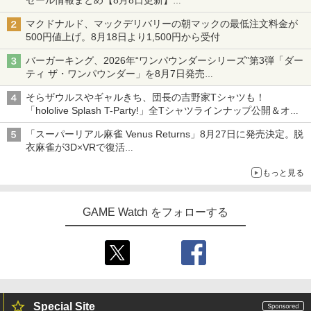
セール情報まとめ【8月8日更新】
ニンテンドーeショップでは「大神 絶景版」が67%オフで990円
マクドナルド、マックデリバリーの朝マックの最低注文料金が
500円値上げ。8月18日より1,500円から受付
バーガーキング、2026年“ワンパウンダーシリーズ”第3弾「ダー
ティ ザ・ワンパウンダー」を8月7日発売
「特製ガーリックマヨソース」を使用した超大型チーズバーガー
そらザウルスやギャルきち、団長の吉野家Tシャツも！
「hololive Splash T-Party!」全Tシャツラインナップ公開＆オン
ライン販売開始
「スーパーリアル麻雀 Venus Returns」8月27日に発売決定。脱
衣麻雀が3D×VRで復活
発売から2週間は20%オフになるセールが実施
もっと見る
GAME Watch をフォローする
Special Site