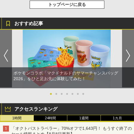
トップページに戻る
おすすめ記事
ポケモンコラボ「マクドナルドのサマーチャンスバッグ
2026」をひと足お先に体験してみた！
●
●
●
●
●
●
●
アクセスランキング
1時間
24時間
1週間
1カ月
「オクトパストラベラー」70%オフで1,643円！ もうすぐ終了の