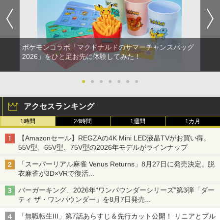
ポケモンコラボ「マクドナルドのサマーチャンスバッグ
2026」をひと足お先に体験してみた！
●
●
●
●
●
●
●
アクセスランキング
1時間
24時間
1週間
1カ月
【Amazonセール】REGZAの4K Mini LED液晶TVがお買い得。
55V型、65V型、75V型の2026年モデルがラインナップ
「スーパーリアル麻雀 Venus Returns」8月27日に発売決定。脱
衣麻雀が3D×VRで復活
発売から2週間は20%オフになるセールが実施
バーガーキング、2026年“ワンパウンダーシリーズ”第3弾「ダー
ティ ザ・ワンパウンダー」を8月7日発売
「特製ガーリックマヨソース」を使用した超大型チーズバーガー
「無職転生III」第7話あらすじ＆先行カット公開！ リニアとプル