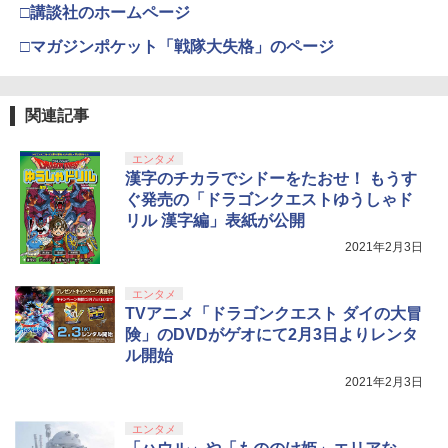
￥11,849
□講談社のホームページ
劇場版「鬼滅の刃」無限城編 第一章 猗
3
窩座再来 通常版 [DVD]
□マガジンポケット「戦隊大失格」のページ
【純正品】Xbox 充電式バッテリー + US
4
￥3,523
【純正品】DualSense ワイヤレスコン
B-C ケーブル
ニンテンドープリペイド番号 9000円|オ
4
4
トローラー ミッドナイト ブラック(CFI-
ンラインコード版
ZCT2J01)
関連記事
￥2,618
￥9,000
￥10,737
エンタメ
劇場版「鬼滅の刃」無限城編 第一章 猗
4
漢字のチカラでシドーをたおせ！ もうす
窩座再来 完全生産限定版 [Blu-ray]
ぐ発売の「ドラゴンクエストゆうしゃド
【純正品】Xbox ワイヤレス コントロー
ニンテンドープリペイド番号 5000円|オ
5
5
￥8,698
リル 漢字編」表紙が公開
【純正品】DualSense ワイヤレスコン
ラー (カーボンブラック)
ンラインコード版
5
トローラー(CFI-ZCT2J)
2021年2月3日
￥8,020
￥5,000
￥10,737
エンタメ
【Amazon.co.jp限定】劇場版モノノ怪
5
TVアニメ「ドラゴンクエスト ダイの大冒
第三章 蛇神 (オリジナル特典:オリジナル
険」のDVDがゲオにて2月3日よりレンタ
巾着＋メーカー特典:【坤と離】二振りの
ル開始
剣、十翼より来たる！スタジオ描き下ろ
しイラストボード付) [DVD]
2021年2月3日
￥8,800
エンタメ