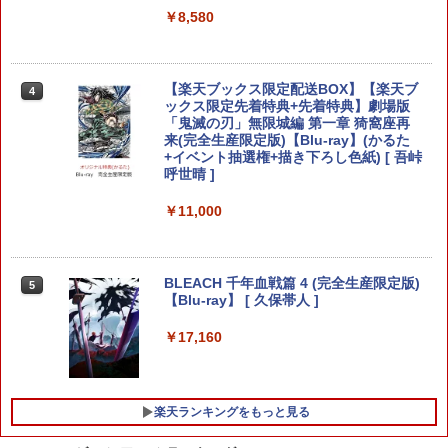
任天堂 【Switch2】ゼルダの伝説 ブレス
(PS5)Beast of Reincarnation(新品)(封
4
4
オブ ザ ワイルド Nintendo Switch 2 Ed
￥8,580
入特典付き)
ition [NXS-P-AAAAH NSW2 ゼルダノデ
ンセツ ブレス オブ ザ ワイルド]
￥8,190
￥7,710
【楽天ブックス限定配送BOX】【楽天ブ
4
ックス限定先着特典+先着特典】劇場版
「鬼滅の刃」無限城編 第一章 猗窩座再
来(完全生産限定版)【Blu-ray】(かるた
【初回特典】グランド・セフト・オート
5
+イベント抽選権+描き下ろし色紙) [ 吾峠
ぽこ あ ポケモン
VI [PS5ソフト] (コードインボックス版、
5
呼世晴 ]
配送日：2026年11月12日～、プレイ開
始日：2026年11月19日) 【初回購入封入
￥7,880
特典】：ヴィンテージ・バイスシティパ
￥11,000
ック
￥9,800
BLEACH 千年血戦篇 4 (完全生産限定版)
5
【Blu-ray】 [ 久保帯人 ]
￥17,160
楽天ランキングをもっと見る