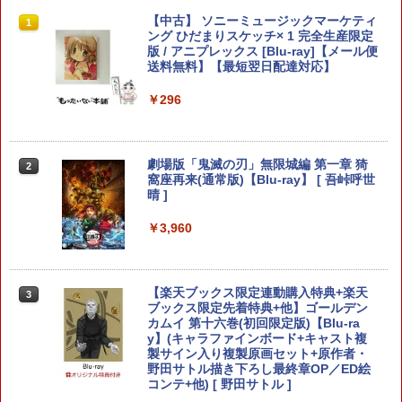
スプラトゥーン レイダース
[メール便OK]【新品】【PS5】MotoGP
【中古】 ソニーミュージックマーケティ
1
1
1
24［PS5版］[在庫品]
ング ひだまりスケッチ× 1 完全生産限定
版 / アニプレックス [Blu-ray]【メール便
￥6,507
送料無料】【最短翌日配達対応】
￥920
￥296
【当店独自で＋P10倍★要エントリー】
【中古】Stellar Bladeソフト:プレイス
2
2
【中古】[Switch2] ぽこ あ ポケモン(20
テーション5ソフト／アクション・ゲー
劇場版「鬼滅の刃」無限城編 第一章 猗
2
260305)
ム
窩座再来(通常版)【Blu-ray】 [ 吾峠呼世
晴 ]
￥6,580
￥4,690
￥3,960
任天堂 スプラトゥーン レイダース【Swi
【あみあみ限定特典】【特典】PS5 機動
3
3
tch 2】 BEEPAADLA [BEEPAADLA]
警察パトレイバー the Case Files[グッ
【楽天ブックス限定連動購入特典+楽天
3
ドスマイルカンパニー]《08月予約》
ブックス限定先着特典+他】ゴールデン
カムイ 第十六巻(初回限定版)【Blu-ra
￥6,720
y】(キャラファインボード+キャスト複
￥5,970
製サイン入り複製原画セット+原作者・
野田サトル描き下ろし最終章OP／ED絵
コンテ+他) [ 野田サトル ]