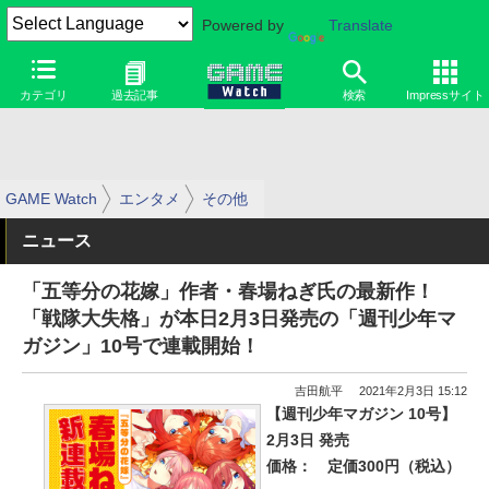
Powered by
Translate
カテゴリ
過去記事
検索
Impressサイト
GAME Watch
エンタメ
その他
ニュース
「五等分の花嫁」作者・春場ねぎ氏の最新作！
「戦隊大失格」が本日2月3日発売の「週刊少年マ
ガジン」10号で連載開始！
吉田航平
2021年2月3日 15:12
【週刊少年マガジン 10号】
2月3日 発売
価格：
定価300円（税込）