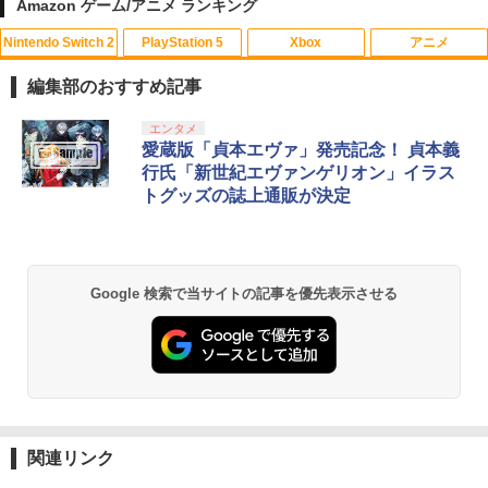
Amazon ゲーム/アニメ ランキング
Nintendo Switch 2
PlayStation 5
Xbox
アニメ
編集部のおすすめ記事
スプラトゥーン レイダース|オンライン
PlayStation 5 デジタル・エディション
【純正品】Xbox ワイヤレス コントロー
【Amazon.co.jp限定】劇場版モノノ怪
エンタメ
1
1
1
1
コード版
日本語専用 Console Language: Japan
ラー + USB-C® ケーブル
第三章 蛇神 (Amazon.co.jp限定オリジ
愛蔵版「貞本エヴァ」発売記念！ 貞本義
ese only (CFI-2200B01)
ナル三方背収納ケース付きコレクション)
行氏「新世紀エヴァンゲリオン」イラス
(オリジナル特典:オリジナル巾着＋メー
￥5,832
￥8,300
トグッズの誌上通販が決定
カー特典:【坤と離】二振りの剣、十翼よ
￥55,000
り来たる！スタジオ描き下ろしイラスト
ボード付) [Blu-ray]
Xbox プリペイドカード 5,000円 デジタ
2
￥10,780
スプラトゥーン レイダース -Switch2
Beast of Reincarnation -PS5 【特典】
ルコード 【旧 Xbox ギフトカード】 [オ
2
2
Google 検索で当サイトの記事を優先表示させる
プロダクトコード 封入
ンラインコード]
￥6,455
￥7,286
￥5,000
劇場版「鬼滅の刃」無限城編 第一章 猗
2
窩座再来 通常版 [Blu-ray]
￥3,964
【純正品】Xbox ワイヤレス コントロー
3
Nintendo Switch 2(日本語・国内専用)
【純正品】ディスクドライブ(CFI-ZDD1
3
ラー (ロボット ホワイト)
3
J) PlayStation 5
関連リンク
￥55,871
￥7,681