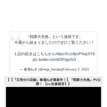
「戦隊大失格」という漫画です。
今週から始まりましたのでぜひご覧ください！
１話の続きはこちらから
https://t.co/fpoP4ayXYb
pic.twitter.com/k0lFtgw5i3
— 春場ねぎ (@negi_haruba)
February 2, 2021
【【『五等分の花嫁』春場ねぎ最新作！】『戦隊大失格』PV公
開！ 【cv.佐倉綾音】】