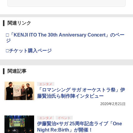
【純正品】Xbox ワイヤレス コントロー
3
ラー (カーボンブラック)
【Amazon.co.jp限定】劇場版モノノ怪
【純正品】ディスクドライブ(CFI-ZDD1
3
3
第三章 蛇神 (Amazon.co.jp限定オリジ
J) PlayStation 5
関連リンク
￥8,020
ナル三方背収納ケース付きコレクション)
(オリジナル特典:オリジナル巾着＋メー
￥11,980
□「KENJI ITO The 30th Anniversary Concert」のペー
カー特典:【坤と離】二振りの剣、十翼よ
ジ
り来たる！スタジオ描き下ろしイラスト
【純正品】Xbox 充電式バッテリー + US
4
ボード付) [Blu-ray]
□チケット購入ページ
B-C ケーブル
【純正品】DualSense ワイヤレスコン
4
￥10,780
トローラー ミッドナイト ブラック(CFI-
￥2,618
ZCT2J01)
関連記事
￥10,737
劇場版「鬼滅の刃」無限城編 第一章 猗
4
エンタメ
窩座再来 完全生産限定版 [Blu-ray]
【国内正規品】Thrustmaster スラスト
5
「ロマンシング サガ オーケストラ祭」伊
マスター TH8S シフター - PC、PS4、P
￥8,698
藤賢治氏ら制作陣インタビュー
【純正品】DualSense ワイヤレスコン
S5、PS5 Pro、Xbox One、Xbox Serie
5
トローラー(CFI-ZCT2J)
s X|S 対応の高精度 H パターン シフター
2020年2月21日
￥10,737
￥14,141
エンタメ
イベント
【Amazon.co.jp限定】劇場版モノノ怪
5
伊藤賢治×サガ 25周年記念ライブ「One
第三章 蛇神 (オリジナル特典:オリジナル
Night Re:Birth」が開催！
巾着＋メーカー特典:【坤と離】二振りの