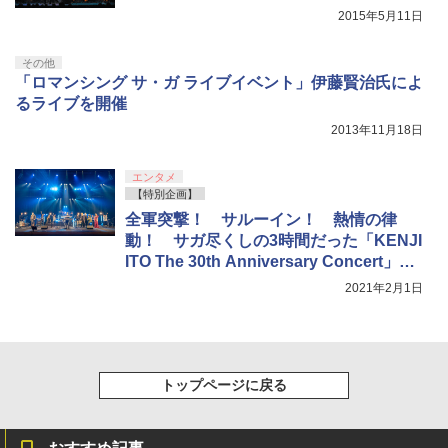
剣、十翼より来たる！スタジオ描き下ろ
2015年5月11日
しイラストボード付) [DVD]
その他
￥8,800
「ロマンシング サ・ガ ライブイベント」伊藤賢治氏によ
るライブを開催
2013年11月18日
エンタメ
【特別企画】
全軍突撃！ サルーイン！ 熱情の律
動！ サガ尽くしの3時間だった「KENJI
ITO The 30th Anniversary Concert」レ
ポート
2021年2月1日
トップページに戻る