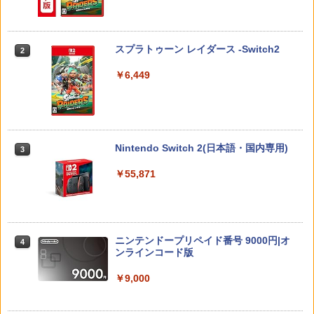
￥680
【当店独自で＋P10倍★要エントリー】
【送料無料】劇場版「鬼滅の刃」無限城
2
2
【中古】[Switch2] ドンキーコング バナ
編 第一章 猗窩座再来(通常版)【Blu-ra
ンザ(Donkey Kong Bananza) 任天堂(2
y】/アニメーション[Blu-ray]【返品種別
0250717)
A】
スプラトゥーン レイダース -Switch2
2
PS5 SONY純正USBケーブル CtoC PS5
2
後期型 単品
￥6,680
￥4,400
￥6,449
￥1,500
任天堂 【Switch2】スプラトゥーン レイ
おしり前マン～復活のおしり前帝国～ Bl
3
3
ダース [BEE-P-AADLA NSW2 スプラト
u-ray BOX【Blu-ray】 [ 谷口崇 ]
ゥ-ン レイダ-ス]
Nintendo Switch 2(日本語・国内専用)
3
【大容量】SILENT HILL f PS5対応 LIP1
￥6,864
3
708 互換 バッテリー【PSE基準検品】ワ
￥6,700
￥55,871
イヤレスコントローラー SONY対応 ロワ
ジャパン アストロボット Destiny 2
￥1,780
新劇場版銀魂 -吉原大炎上ー (完全生産限
【ダイヤ・プラチナ会員様限定！エント
4
4
定版)【Blu-ray】 [ 杉田智和 ]
リーでポイント10倍！】【メール便発
送】【新品】任天堂 Nintendo Switch 2
ニンテンドープリペイド番号 9000円|オ
4
ゲームソフト スプラトゥーン レイダー
￥7,722
ンラインコード版
ス
プロフリーク V2 凹凸型 NIRU 白黒 PRO
4
FREAK V2 NIRU監修モデル PS5 PS4 N
￥9,000
S pro凸型凹型 FPS 無段階高さ調節 prof
￥6,750
reek PS4 PS5 nintendo switchプロコ
ン対応【定形外郵便のみ送料無料】しま
劇場版「鬼滅の刃」無限城編 第一章 猗
5