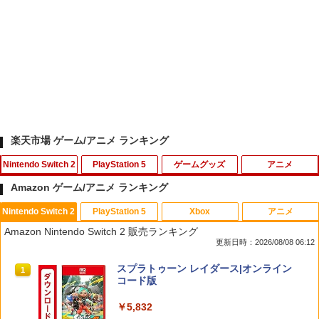
楽天市場 ゲーム/アニメ ランキング
Nintendo Switch 2
PlayStation 5
ゲームグッズ
アニメ
Amazon ゲーム/アニメ ランキング
Nintendo Switch 2
PlayStation 5
Xbox
アニメ
スプラトゥーン レイダース [Nintendo S
FPS エイム アシストキャップ PS5 PS4
【中古】【未使用品】モアナと伝説の海
1
1
1
Amazon Nintendo Switch 2 販売ランキング
witch 2 専用] 任天堂[ラッピング不可]
コントローラ 対応 Playstation プレイス
2 [純正ブルーレイ＋純正ケース]
更新日時：2026/08/08 06:12
テーション 対戦 APEX cod フォトナ FP
Sフリーク カバー 可動域アップ ゲーム
￥6,550
￥2,980
スプラトゥーン レイダース|オンライン
パープル オレンジ シューティングゲー
1
コード版
ム アクションゲーム プレステ プレステ5
プレステ4
￥5,832