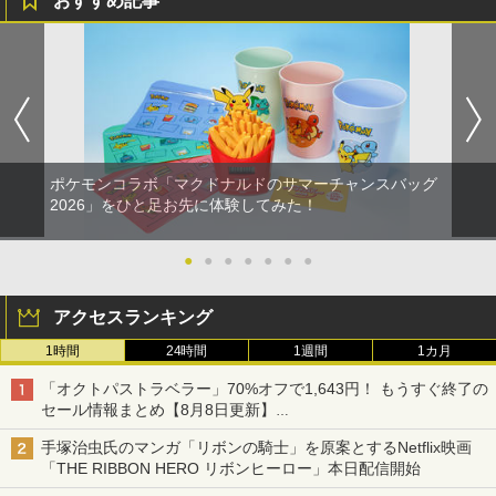
おすすめ記事
ポケモンコラボ「マクドナルドのサマーチャンスバッグ
2026」をひと足お先に体験してみた！
●
●
●
●
●
●
●
アクセスランキング
1時間
24時間
1週間
1カ月
「オクトパストラベラー」70%オフで1,643円！ もうすぐ終了の
セール情報まとめ【8月8日更新】
ニンテンドーeショップでは「大神 絶景版」が67%オフで990円
手塚治虫氏のマンガ「リボンの騎士」を原案とするNetflix映画
「THE RIBBON HERO リボンヒーロー」本日配信開始