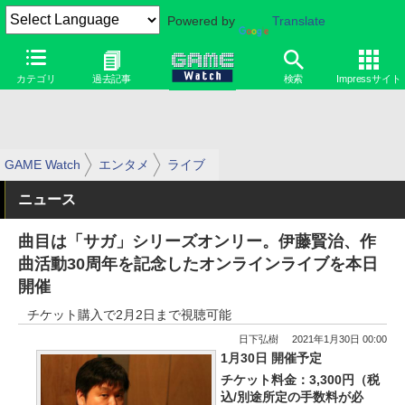
Powered by
Translate
カテゴリ
過去記事
検索
Impressサイト
GAME Watch
エンタメ
ライブ
ニュース
曲目は「サガ」シリーズオンリー。伊藤賢治、作
曲活動30周年を記念したオンラインライブを本日
開催
チケット購入で2月2日まで視聴可能
日下弘樹
2021年1月30日 00:00
1月30日 開催予定
チケット料金：3,300円（税
込/別途所定の手数料が必