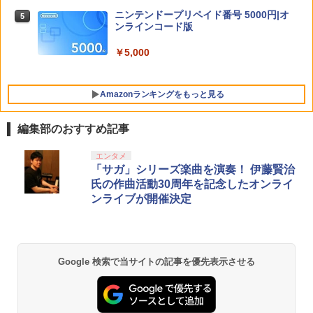
リス堂※箱壊れによる返品交換はお受け
窩座再来(完全生産限定版)【Blu-ray】 [
ニンテンドープリペイド番号 5000円|オ
5
できません
吾峠呼世晴 ]
Nintendo Switch 2 ゼノブレイド ディ
ンラインコード版
5
フィニティブ・エディション Nintendo
￥2,190
￥8,690
Switch 2 Edition[任天堂]【送料無料】
￥5,000
《発売済・在庫品》
￥6,820
Amazonランキングをもっと見る
【レビュー評価上昇中】 新型 PS5 Slim /
5
PS5 Pro 冷却ファン PS5スリム用 冷却
ファン 自動温度検出 3段階風速調整 LED
編集部のおすすめ記事
ライト USB付き 低騒音 急速冷却 放熱
プレステ5スリム用 ディスク/デジタル版
対応 PS5 周辺機器 PS5 Pro 新型PS5
PlayStation 5 デジタル・エディション
【純正品】Xbox ワイヤレス コントロー
劇場版「鬼滅の刃」無限城編 第一章 猗
エンタメ
1
1
1
日本語専用 Console Language: Japan
ラー + USB-C® ケーブル
窩座再来 通常版 [Blu-ray]
「サガ」シリーズ楽曲を演奏！ 伊藤賢治
ese only (CFI-2200B01)
￥2,580
氏の作曲活動30周年を記念したオンライ
￥8,300
￥3,982
ンライブが開催決定
￥55,000
【純正品】Xbox ワイヤレス コントロー
2
劇場版「鬼滅の刃」無限城編 第一章 猗
Beast of Reincarnation -PS5 【特典】
ラー (ロボット ホワイト)
2
2
Google 検索で当サイトの記事を優先表示させる
窩座再来 通常版 [DVD]
プロダクトコード 封入
￥7,681
￥3,523
￥7,286