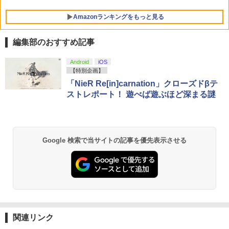
プル 無地 黒 ピンク 黄色 赤 青 送料無料
S4 PS5 nintendo switch プロコン対応
【定形外郵便のみ送料無料】Playstatio
Amazonランキングをもっと見る
￥1,100
n 5 特許取得済み 日本製 しまリス堂
￥1,999
編集部のおすすめ記事
PlayStation 5 デジタル・エディション
【純正品】Xbox ワイヤレス コントロー
劇場版「鬼滅の刃」無限城編 第一章 猗
Android
iOS
1
1
1
日本語専用 Console Language: Japan
ラー + USB-C® ケーブル
窩座再来 通常版 [Blu-ray]
【特別企画】
ese only (CFI-2200B01)
「NieR Re[in]carnation」クローズドβテ
￥8,300
￥3,982
ストレポート！ 遊べば遊ぶほど深まる謎
￥55,000
【純正品】Xbox ワイヤレス コントロー
2
劇場版「鬼滅の刃」無限城編 第一章 猗
Beast of Reincarnation -PS5 【特典】
ラー (ロボット ホワイト)
2
2
Google 検索で当サイトの記事を優先表示させる
窩座再来 通常版 [DVD]
プロダクトコード 封入
￥7,681
￥3,523
￥7,286
【純正品】Xbox ワイヤレス コントロー
3
ラー (カーボンブラック)
【Amazon.co.jp限定】劇場版モノノ怪
【純正品】ディスクドライブ(CFI-ZDD1
3
3
第三章 蛇神 (Amazon.co.jp限定オリジ
J) PlayStation 5
関連リンク
￥8,020
ナル三方背収納ケース付きコレクション)