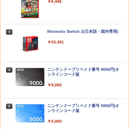
￥6,446
アクラス｜Aclass FC/SFC/NEWFC/PC
3
E/MD用 ACアダプタVer.2 SASP-0311
コーエーテクモゲームス 【Switch2】ゼ
【中古】【18歳以上対象】アサシン クリ
【中古】ベイマックス MovieNEX[純正
￥1,400
3
3
3
ルダ無双 封印戦記 通常版 [BEE-P-AA
ード ミラージュソフト:プレイステーシ
ブルーレイ＋純正ケース]
GAA NSW2 ゼルダムソウ フウインセン
ョン5ソフト／アクション・ゲーム
Nintendo Switch 2(日本語・国内専用)
3
キ ツウジョウ]
￥1,280
￥1,620
￥55,491
￥7,900
PS5 Slim / PS5 Pro シリーズ用 横置きス
4
タンド ディスクドライブ 搭載 非搭載 モ
デル 両対応 水平 新型プレステ5 アクセ
サリー 横型スタンド 放熱 PlayStation5
【中古】【Blu−ray】この世界の片隅
PRO FREAK V2 プロフリーク PS5 PS4
4
4
◇ALW-GP-525 | プレステ5 プレーステ
【特典】ほの暮しの庭 switch2版(【初
に ブックレット付 / 片渕須直【監督】
NS pro Yellow ( イエロー ) 凸型 FPS 無
4
ーション5 本体 横向き スタンド ゲーム
回外付特典】切り取れるクリアカード)
ニンテンドープリペイド番号 9000円|オ
段階高さ調節 profreek バージョン2 PS4
4
スタンド 横置き コンパクト
ンラインコード版
PS5 nintendo switch プロコン対応【定
￥1,412
形外郵便のみ送料無料】Playstation 5
￥8,118
￥1,480
特許取得済み 日本製 しまリス堂
￥9,000
￥1,999
【中古】 Blu－ray ファインディング・
5
【当店独自で＋P10倍★要エントリー】
Switch2 ケース 即納 スイッチ2 Nintend
ニモ MovieNEX / アニメ / Happinet [Bl
ニンテンドープリペイド番号 5000円|オ
5
5
5
【中古】[Switch2] マリオカート ワール
o Switch Lite 対応 スイッチ スイッチツ
u-ray]【宅配便出荷】
ンラインコード版
ド 任天堂(20250605)
ー ニンテンドー カバー ポーチ キャリン
PRO FREAK V2 Aoi （通常版）プロフ
5
グケース 新型 ジョイコン ソフト ケーブ
￥1,494
リーク PS5 PS4 NS pro Aoi 凹型 FPS
￥5,000
ルなど 収納可能 ギフト プレゼント シン
￥8,280
無段階高さ調節 profreek バージョン2 P