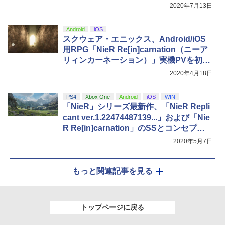
2020年7月13日
Android
iOS
スクウェア・エニックス、Android/iOS
用RPG「NieR Re[in]carnation（ニーア
リィンカーネーション）」実機PVを初公
開！
2020年4月18日
PS4
Xbox One
Android
iOS
WIN
「NieR」シリーズ最新作、「NieR Repli
cant ver.1.22474487139...」および「Nie
R Re[in]carnation」のSSとコンセプト
アートが公開
2020年5月7日
もっと関連記事を見る
トップページに戻る