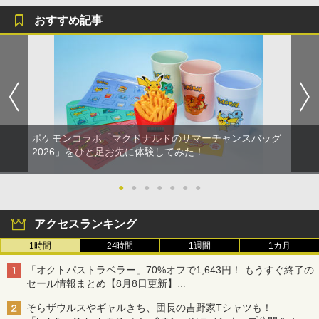
おすすめ記事
ポケモンコラボ「マクドナルドのサマーチャンスバッグ
2026」をひと足お先に体験してみた！
●
●
●
●
●
●
●
アクセスランキング
1時間
24時間
1週間
1カ月
「オクトパストラベラー」70%オフで1,643円！ もうすぐ終了の
セール情報まとめ【8月8日更新】
ニンテンドーeショップでは「大神 絶景版」が67%オフで990円
そらザウルスやギャルきち、団長の吉野家Tシャツも！