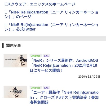
(オリジナル特典:オリジナル巾着＋メー
￥11,980
□スクウェア・エニックスのホームページ
カー特典:【坤と離】二振りの剣、十翼よ
り来たる！スタジオ描き下ろしイラスト
□「NieR Re[in]carnation（ニーア リィンカーネーショ
【純正品】Xbox 充電式バッテリー + US
4
ボード付) [Blu-ray]
B-C ケーブル
ン）」のページ
【純正品】DualSense ワイヤレスコン
4
￥10,780
トローラー ミッドナイト ブラック(CFI-
□「NieR Re[in]carnation（ニーア リィンカーネーショ
￥2,618
ZCT2J01)
ン）」公式Twitter
￥10,737
劇場版「鬼滅の刃」無限城編 第一章 猗
4
窩座再来 完全生産限定版 [Blu-ray]
関連記事
【国内正規品】Thrustmaster スラスト
5
マスター TH8S シフター - PC、PS4、P
￥8,698
【純正品】DualSense ワイヤレスコン
S5、PS5 Pro、Xbox One、Xbox Serie
5
Android
iOS
トローラー(CFI-ZCT2J)
s X|S 対応の高精度 H パターン シフター
「NieR」シリーズ最新作、Android/iOS
「NieR Re[in]carnation」2021年2月18
￥10,737
￥14,141
日にサービス開始！
【Amazon.co.jp限定】劇場版モノノ怪
5
第三章 蛇神 (オリジナル特典:オリジナル
2020年12月25日
巾着＋メーカー特典:【坤と離】二振りの
剣、十翼より来たる！スタジオ描き下ろ
Android
iOS
しイラストボード付) [DVD]
「ニーア」最新作「NieR Re[in]carnatio
n」、クローズドβテスト実施決定！参加
￥8,800
者募集開始