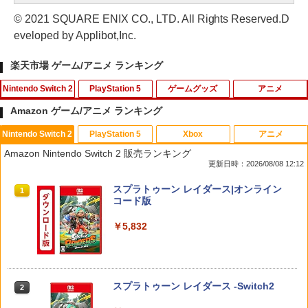
© 2021 SQUARE ENIX CO., LTD. All Rights Reserved.D
eveloped by Applibot,Inc.
楽天市場 ゲーム/アニメ ランキング
Nintendo Switch 2
PlayStation 5
ゲームグッズ
アニメ
Amazon ゲーム/アニメ ランキング
Nintendo Switch 2
PlayStation 5
Xbox
アニメ
ポケモン 【Switch2】ぽこ あ ポケモン
鬼エイム 指サック ゲーム スマホ ゲーミ
【中古】グレイテストナイン
【中古】2．カンフー・パンダ 3Dスーパ
1
1
1
1
Amazon Nintendo Switch 2 販売ランキング
[POT-P-AAB5A NSW2 ポコ ア ポケモン]
ング FPS 音ゲー 荒野行動 PUBG Apex
ーセット 【ブルーレイ】／ジャック・ブ
更新日時：2026/08/08 12:12
CoD 高感度 銀繊維 手汗対策 鬼サック 6
ラックブルーレイ／海外アニメ・定番ス
￥845
個入り
タジオ
￥7,880
スプラトゥーン レイダース|オンライン
1
コード版
￥1,280
￥789
【中古】Splatoon 2 (スプラトゥーン2)
2
￥5,832
- Switch
桃太郎電鉄2 〜あなたの町も きっとあ
2
る〜 Nintendo Switch 2 Edition 東日本
【中古】Wo Long： Fallen Dynastyソ
【バーゲンセール】【中古】Blu-ray▼
￥1,253
2
2
編＋西日本編 【Switch2】 NXS-P-A8K
フト:プレイステーション5ソフト／ロー
サマーウォーズ ブルーレイディスク レ
RD
ルプレイング・ゲーム
ンタル落ち
スプラトゥーン レイダース -Switch2
2
￥7,890
￥1,360
￥1,159