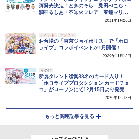
剣、十翼より来たる！スタジオ描き下ろ
弾発売決定！ときのそら・兎田ぺこら・
しイラストボード付) [DVD]
潤羽るしあ・不知火フレア・宝鐘マリ
￥8,800
ン・白銀ノエルがぬいぐるみ化
2021年1月26日
イベント
エンタメ
お台場の「東京ジョイポリス」で「ホロ
ライブ」コラボイベントが1月開催！
2020年11月13日
その他
所属タレント総勢38名のカード入り！
「ホロライブプロダクション カードチョ
コ」がローソンにて12月15日より発売決
定
2020年12月8日
もっと関連記事を見る
トップページに戻る