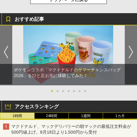
おすすめ記事
ポケモンコラボ「マクドナルドのサマーチャンスバッグ
2026」をひと足お先に体験してみた！
●
●
●
●
●
●
●
アクセスランキング
1時間
24時間
1週間
1カ月
マクドナルド、マックデリバリーの朝マックの最低注文料金が
500円値上げ。8月18日より1,500円から受付