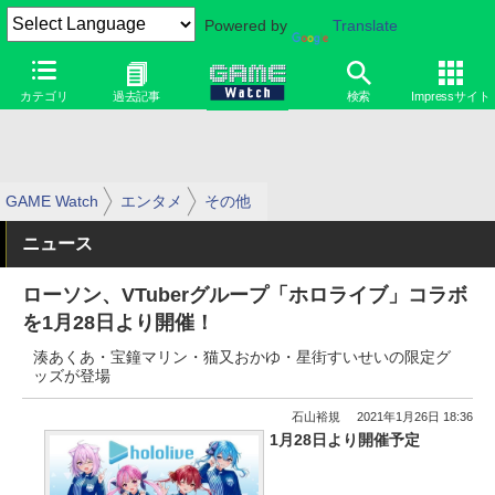
Powered by
Translate
カテゴリ
過去記事
検索
Impressサイト
GAME Watch
エンタメ
その他
ニュース
ローソン、VTuberグループ「ホロライブ」コラボ
を1月28日より開催！
湊あくあ・宝鐘マリン・猫又おかゆ・星街すいせいの限定グ
ッズが登場
石山裕規
2021年1月26日 18:36
1月28日より開催予定