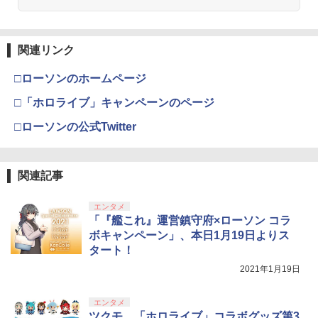
ファン 3風速調節 急速冷却 PlayStation
【全品ポイント10倍！要エントリー】
ドランド [純正ブルーレイ＋純正ケース]
3
5 USBクーラー 装着簡単 排熱 熱対策 US
【期間限定セール】ファミリーコンピュ
【純正品】Xbox ワイヤレス コントロー
3
￥3,982
Bポート 挿入起動 省スペース 耐久性 Pla
ータ ファミリーコンピュータ ゲームソ
ラー (カーボンブラック)
￥2,980
Nintendo Switch 2(日本語・国内専用)
yStation 5 Ultra HD Digital対応
【純正品】ディスクドライブ(CFI-ZDD1
3
フト ディグダグ2【中古】
3
J) PlayStation 5
関連リンク
￥8,020
￥55,871
￥4,599
￥1,660
￥11,849
□ローソンのホームページ
劇場版「鬼滅の刃」無限城編 第一章 猗
3
【楽天ブックス限定先着特典】「超かぐ
4
窩座再来 通常版 [DVD]
□「ホロライブ」キャンペーンのページ
や姫！」通常版【Blu-ray】(アクリルコ
【純正品】Xbox 充電式バッテリー + US
4
PS5 ダストカバー PS5用 ケース PS5本
ースター) [ 夏吉ゆうこ ]
ProCase 【楽天1位】Switch 2 2025発
B-C ケーブル
4
4
￥3,523
□ローソンの公式Twitter
体用埃カバー PS5周辺機器 透明 アクリ
【純正品】DualSense ワイヤレスコン
売 専用 ソフト TPU 半透明保護ケース 傷
ニンテンドープリペイド番号 9000円|オ
4
4
ルケース プレイステーション5 縦置用 ホ
トローラー ミッドナイト ブラック(CFI-
防止 衝撃吸収 保護カバー 人間工学に基
￥6,800
ンラインコード版
￥2,618
コリ防止 防塵 冷却 保護カバー 専用 ほこ
ZCT2J01)
づいたグリップデザイン 耐衝撃
り防止カバーps5 カバー ps5 対応
￥9,000
関連記事
￥10,737
￥1,799
劇場版「鬼滅の刃」無限城編 第一章 猗
4
￥4,880
ヒプノシスマイク -Division Rap Battle-
5
窩座再来 完全生産限定版 [Blu-ray]
11th LIVE ≪Final D.R.B≫Buster Bro
【国内正規品】Thrustmaster スラスト
5
エンタメ
s!!! ＆ Bad Ass Temple【Blu-ray】 [
マスター TH8S シフター - PC、PS4、P
ニンテンドープリペイド番号 5000円|オ
「『艦これ』運営鎮守府×ローソン コラ
5
￥8,698
(V.A.) ]
【純正品】DualSense ワイヤレスコン
S5、PS5 Pro、Xbox One、Xbox Serie
Switch2 ケース 即納 パステルカラー か
ンラインコード版
5
5
ボキャンペーン」、本日1月19日よりス
DEATH STRANDING 2: ON THE BEAC
トローラー(CFI-ZCT2J)
s X|S 対応の高精度 H パターン シフター
わいい Nintendo スイッチ2 対応 スイッ
5
タート！
H
チ スイッチツー ニンテンドー カバー ポ
￥7,109
￥5,000
ーチ ストラップ 新型 ジョイコン ソフト
￥10,737
￥14,141
2021年1月19日
ケーブル 収納可能 クリスマス ギフト プ
￥4,889
【Amazon.co.jp限定】劇場版モノノ怪
5
レゼント 送料無料
第三章 蛇神 (オリジナル特典:オリジナル
エンタメ
巾着＋メーカー特典:【坤と離】二振りの
ツクモ、「ホロライブ」コラボグッズ第3
￥2,100