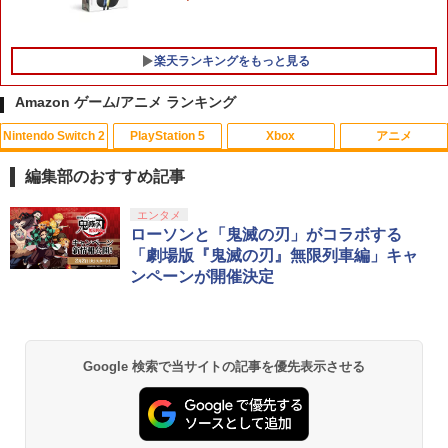
楽天ランキングをもっと見る
Amazon ゲーム/アニメ ランキング
Nintendo Switch 2
PlayStation 5
Xbox
アニメ
グランツーリスモ7 PS5版
【中古】ソウルキャリバーII
アースノーマット コードレス 60日 本体
1
1
1
蚊除け 屋内 屋外 蚊 対策 駆除 蚊取り 無
編集部のおすすめ記事
香料 送料無料
￥3,779
￥747
スプラトゥーン レイダース|オンライン
PlayStation 5 デジタル・エディション
【純正品】Xbox ワイヤレス コントロー
【Amazon.co.jp限定】劇場版モノノ怪
エンタメ
1
1
1
1
￥1,006
コード版
日本語専用 Console Language: Japan
ラー + USB-C® ケーブル
第三章 蛇神 (Amazon.co.jp限定オリジ
ローソンと「鬼滅の刃」がコラボする
ese only (CFI-2200B01)
ナル三方背収納ケース付きコレクション)
「劇場版『鬼滅の刃』無限列車編」キャ
(オリジナル特典:オリジナル巾着＋メー
￥5,832
￥8,300
ンペーンが開催決定
カー特典:【坤と離】二振りの剣、十翼よ
￥55,000
Castlevania: Belmont's Curse Midnig
【中古】モンスターハンターダブルクロ
【中古】借りぐらしのアリエッティ [レ
2
2
2
り来たる！スタジオ描き下ろしイラスト
ht Edition 【PS5】 VH015-J1
ス (【初回封入特典】『モンスターハン
ンタル落ち] [Blu-ray] [ブルーレイ]
ボード付) [Blu-ray]
ターダブルクロス』オリジナル「テー
マ」(2種)のダウンロード番号 同梱)
【純正品】Xbox ワイヤレス コントロー
￥4,207
2
￥1,640
￥10,780
スプラトゥーン レイダース -Switch2
Beast of Reincarnation -PS5 【特典】
ラー (ロボット ホワイト)
2
2
Google 検索で当サイトの記事を優先表示させる
プロダクトコード 封入
￥924
￥6,449
￥7,681
￥7,286
劇場版「鬼滅の刃」無限城編 第一章 猗
2
PS5冷却ファン PS5用 遠心式クーリング
【中古】【未使用品】プレデター：バッ
3
3
窩座再来 通常版 [Blu-ray]