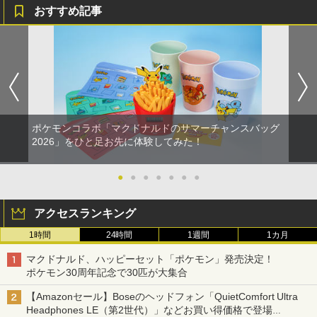
おすすめ記事
ポケモンコラボ「マクドナルドのサマーチャンスバッグ
2026」をひと足お先に体験してみた！
●
●
●
●
●
●
●
アクセスランキング
1時間
24時間
1週間
1カ月
マクドナルド、ハッピーセット「ポケモン」発売決定！
ポケモン30周年記念で30匹が大集合
【Amazonセール】Boseのヘッドフォン「QuietComfort Ultra
Headphones LE（第2世代）」などお買い得価格で登場