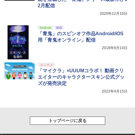
【純正品】DualSense ワイヤレスコン
Xbox プリペイドカード 5,000円 デジタ
ンラインコード版
5
5
2月配信
劇場版「鬼滅の刃」無限城編 第一章 猗
5
トローラー(CFI-ZCT2J)
ルコード 【旧 Xbox ギフトカード】 [オ
窩座再来 完全生産限定版 [DVD]
ンラインコード]
2020年12月10日
￥5,000
【中古】Super Smash Bros. Ultimate f
￥10,737
5
￥7,828
or Nintendo Switch
￥5,000
Android
iOS
「青鬼」のスピンオフ作品Android/iOS
￥3,670
用「青鬼オンライン」配信
2018年9月14日
エンタメ
「マイクラ」×UUUMコラボ！ 動画クリ
エイターのキャラクタースキン公式グッ
ズが発売決定
2022年4月15日
トップページに戻る