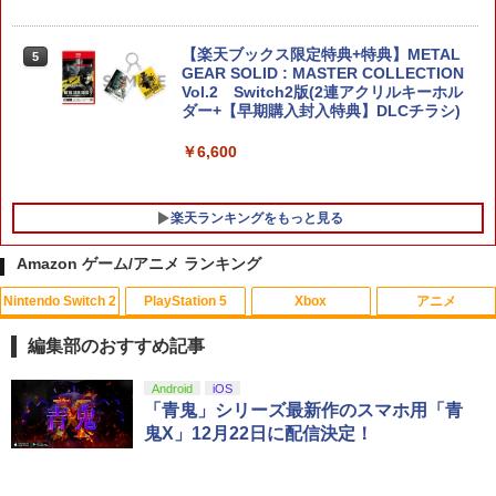
【楽天ブックス限定特典+特典】METAL
5
GEAR SOLID : MASTER COLLECTION
Vol.2 Switch2版(2連アクリルキーホル
ダー+【早期購入封入特典】DLCチラシ)
￥6,600
楽天ランキングをもっと見る
Amazon ゲーム/アニメ ランキング
Nintendo Switch 2
PlayStation 5
Xbox
アニメ
【中古】SDガンダム Gジェネレーション
1
ウォーズ 特典 Gジェネレーション ウォ
編集部のおすすめ記事
ーズ プレイヤーズバイブル付き
スプラトゥーン レイダース|オンライン
PlayStation 5 デジタル・エディション
Xbox プリペイドカード 10,000円 デジ
劇場版「鬼滅の刃」無限城編 第一章 猗
Android
iOS
1
1
1
1
￥350
コード版
日本語専用 Console Language: Japan
タルコード 【旧 Xbox ギフトカード】
窩座再来 通常版 [Blu-ray]
「青鬼」シリーズ最新作のスマホ用「青
ese only (CFI-2200B01)
[オンラインコード]
鬼X」12月22日に配信決定！
￥5,832
￥3,964
￥55,000
￥10,000
【中古美品】 PlayStation 5 ソフト Rise
2
of the Ronin(ライズ・オブ・ローニン)