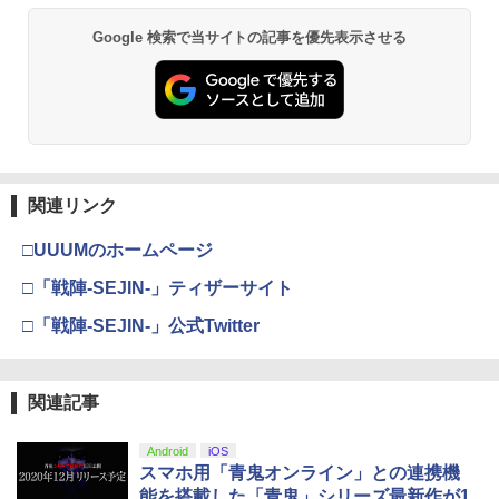
Z version - PS5 [CERO区分_Z / 18歳以
上対象] 026-260803-ky-04-fuz 万代Net
Google 検索で当サイトの記事を優先表示させる
スプラトゥーン レイダース -Switch2
劇場版「鬼滅の刃」無限城編 第一章 猗
Beast of Reincarnation -PS5 【特典】
Xbox プリペイドカード 3,000円 デジタ
2
2
店
2
2
窩座再来 通常版 [DVD]
プロダクトコード 封入
ルコード 【旧 Xbox ギフトカード】 [オ
ンラインコード]
￥6,455
￥2,480
￥3,523
￥7,286
￥3,000
【中古】ポケットモンスター バイオレッ
3
ト -Switch
関連リンク
Nintendo Switch 2(日本語・国内専用)
劇場版「鬼滅の刃」無限城編 第一章 猗
【純正品】ディスクドライブ(CFI-ZDD1
3
3
Xbox プリペイドカード 1,000円 デジタ
3
3
窩座再来 完全生産限定版 [Blu-ray]
J) PlayStation 5
ルコード 【旧 Xbox ギフトカード】 [オ
￥2,950
￥55,095
ンラインコード]
□UUUMのホームページ
￥8,698
￥11,849
□「戦陣-SEJIN-」ティザーサイト
￥1,000
□「戦陣-SEJIN-」公式Twitter
ワイヤレス コントローラー ゲームパッ
4
【純正品】DualSense ワイヤレスコン
ト Switch2 Switch1 PS4 PS3 PC Stea
ニンテンドープリペイド番号 9000円|オ
4
4
『映画 ラブライブ！蓮ノ空女学院スクー
4
トローラー ミッドナイト ブラック(CFI-
m プロコン スイッチ2コントローラー ス
【純正品】Xbox ワイヤレス コントロー
ンラインコード版
4
ルアイドルクラブ Bloom Garden Part
ZCT2J01)
イッチコントローラー pcコントローラ
ラー + USB-C® ケーブル
y』Blu-ray（特装限定版）
関連記事
連射コン 連射コントローラーゲームコン
￥9,000
トローラー Bluetooth 背面ボタン TUR
￥10,737
￥8,300
￥8,589
BO コントローラPro 連射機 XPT_T53R
Android
iOS
スマホ用「青鬼オンライン」との連携機
￥3,499
ニンテンドープリペイド番号 5000円|オ
能を搭載した「青鬼」シリーズ最新作が1
5