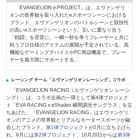
「EVANGELION e:PROJECT」は、エヴァンゲリ
オンの世界観を取り入れたeスポーツシーンにおける
ブランド。エヴァンゲリオンのバトルシーンと競技性
の高いeスポーツシーンという、互いに重なり合う
「戦闘」を背景に、一瞬一秒を争うプレーヤーと共に
戦うプロ仕様のアイテムの展開が予定されている。高
機能なゲーミングデバイスやPC周辺機器で、プレー
ヤーを最大限にサポートする。
レーシング チーム「エヴァンゲリオンレーシング」コラボ
「EVANGELION RACING（エヴァンゲリオン レーシ
ング）」は、コラボ企画の一環として第4弾プロジェク
ト「EVA RACING x eShades 瞬間調光サングラス」を立
ちあげた。「EVANGELION RACING」はエヴァンゲリ
オンのアニメの世界観とリアルなモータースポーツが融
合したブランド。
第1弾プロジェクト
が2月に立ち上げら
れ、6月には
第2弾プロジェクト
、10月20日からは
第3弾