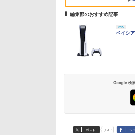
A
果スティック付き
ック 2個入
品交換はお受けでき
オゲームコントロ
せん
ー（ブラック）
編集部のおすすめ記事
10
1
2
PS5
ベイシア
駿監督作品集
ヤマトよ永遠に
劇場版「鬼滅の刃」無
劇場版「鬼滅の刃」
-ray]
REBEL3199 6 [Blu-
限城編 第一章 猗窩座再
限城編 第一章 猗窩
ray]
来 通常版 [Blu-ray]
来 通常版 [DVD]
,233
Google
￥8,760
￥3,964
￥3,523
ポスト
リスト
シ