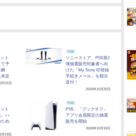
PS5
ネット
ソニーストア、PS5第2
にて予
弾抽選販売対象者へ向
も瞬
けた「My Sony ID登録
は未定
手続きメール」を順次
送付！
10月21日
2020年10月20日
PS5
ャット
PS5、「ブックオフ」
表。ハ
アプリ会員限定の抽選
のため
販売を開始
2020年10月16日
10月19日