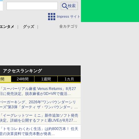
Impress サイト
全カテゴリ
エンタメ
グッズ
アクセスランキング
時間
24時間
1週間
1カ月
「スーパーリアル麻雀 Venus Returns」8月27
日に発売決定。脱衣麻雀が3D×VRで復活
発売から2週間は20%オフになるセールが実施
バーガーキング、2026年“ワンパウンダーシリ
ーズ”第3弾「ダーティ ザ・ワンパウンダー」を
8月7日発売
「イーグレットツー ミニ」新作追加ソフト発売
「特製ガーリックマヨソース」を使用した超大
決定。詳細を公開するファミ通LIVEが8月27日
型チーズバーガー
20時から配信
「トモコレ わくわく生活」は約800万本！ 任天
シリーズ累計100タイトルへ
堂の決算資料で販売本数が発表
「ぽこポケ」は127万本に