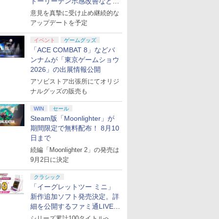
トーリーテンポ感改善などの
対応の高精度 H パター
ル効果スティック付き
アプデを1週間以内に実施
意見を真摯に受け止め継続的な
ン シフター
ビデオゲームコントロ
ーラー（ブラック）
アップデートを予定
7
8
9
10
イベント
ゲームグッズ
「ACE COMBAT 8」などバ
ンナムが「東京ゲームショウ
2026」の出展情報公開
アソビストア出張所にてオリジ
ナルグッズの販売も
に
【Amazon.co.jp限
【Amazon.co.jp限
宮﨑駿監督作品集
ヤマトよ永
WIN
セール
[Blu-
定】劇場版「僕の心の
定】ラブライブ！スー
[Blu-ray]
REBEL3199
Steam版「Moonlighter」が
ヤバイやつ」 Blu-
パースター!! Liella!
ray]
￥47,233
期間限定で無料配布！ 8月10
ray（Amazon.co.jp特
7th LoveLive! ～Fly!
￥8,800
￥27,500
￥8,760
日まで
典：Blu-rayスリーブケ
MUSIC WORLD♪～
ース） [Blu-ray]
Blu-ray BOX - Liella!
続編「Moonlighter 2」の発売は
(ビジュアルシート11枚
9月2日に決定
セット付き)
クラシック
「イーグレットツー ミニ」
新作追加ソフト発売決定。詳
細を公開するファミ通LIVEが
8月27日20時から配信
シリーズ累計100タイトルへ