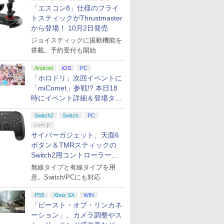
「エスコン8」仕様のフライ
トスティックがThrustmaster
から登場！ 10月2日発売
ジョイスティックに振動機能を
搭載。予約受付も開始
Android
iOS
PC
7
7
7
7
8
8
8
9
9
9
8
10
10
10
「ホロドリ」次回イベントに
「miComet」参戦!? 本日18
時にイベント詳細＆登場タレ
ント公開
7
7
7
8
8
8
9
9
9
10
10
10
Switch2
Switch
PC
ハード
サイバーガジェット、天面6
tch2】ス
ァンタジ
ミ 桃太郎電鉄ワールド
【店内全品P10倍 8/4〜
【特典】ドラゴンクエ
ミュージカル『刀剣乱
【新品保証付】レトロフリーク (レト
任天堂 【Switch2】ゼ
【中古】 ゲームソフト
Ensemble Stars!!
ELDEN RING
カプコン 鬼武者 Way
『映画 ラブライブ！蓮
[Switch 2] ぽこ あ ポ
【Power
テイクツー
劇場版「鬼
ボタン＆TMRスティックの
ブラザー
 【PS5】
でまわってる！～
【場面写ク
要エントリー】【予約
ストI＆II PS5版(40周
舞』 ～静かなる夜半の
ロゲーム互換機) コントローラーアダ
ルダの伝説 ブレス オブ
通常版 バイオハザード
Cast Live Starry
Tarnished Edition
of the Sword【PS5】
ノ空女学院スクールア
ンションパス（ダウンロー
ア】パワー
クティブ・
限城編 第
ntendo
 Switch]【町田】保証期間1
枚セット
前日発送】[Switch2]
年スライムアクリルチ
寝ざめ～【Blu-ray】 [
プターセット CY-RF-B ギフトラッピ
ザ ワイルド Nintendo
レクイエム プレイステ
Symphony -the
【Switch2】 POT-P-
ELJM30821
イドルクラブ Bloom
※3,200ポイントまでご利
ンテージ・
【PS5】
再来(完全
Switch2用コントローラーを9
tion ＋ み
、冨岡義
Nintendo Switch
ャーム)
ミュージカル『刀剣乱
ング対応
Switch 2 Edition
ーション5 ホラーADV
midnight sun- Day2盤
AAF6C
[ELJM30821]
Garden Party』(特装
コントローラ
フト・オー
【Blu-ra
月下旬発売！
無線タイプと有線タイプを用
￥7,660
￥6,602
￥7,821
￥28,980
￥7,710
￥6,680
￥7,920
￥7,757
￥7,630
￥8,580
￥4,400
￥7,900
￥8,320
￥8,690
ンパーク
】 劇場版
Sports Resort(ニンテ
舞』 ]
[NXS-P-AAAAH NSW2
ELJM-30814【飾磨
【Blu-ray】 [ (V.A.) ]
限定版)【Blu-ray】 [
Nintendo S
ードインボ
晴 ]
意。Switch/PCにも対応
プリペイ
ション ス
 Elite
ニンテンドープリペイ
【PS5】進撃の巨人３
【国内正規品】
ニンテンドープリペイ
PlayStation 5 デジタ
Xbox プリペイドカー
ニンテンドープリペイ
プレイステーション ス
GameSir G7 HE 有線
マリオカー
プレイステ
HyperX Cl
XB NSW2
無限城編
ンドースイッチ スポー
ゼルダノデンセツ ブレ
店】【代金引換不可・
矢立肇 ]
ブラック 
配送日：20
円|オンラ
,000円|
コントロー
ド番号 500円|オンライ
【メーカー特典あり】
Thrustmaster スラス
ド番号 2000円|オンラ
ル・エディション 日本
ド 2,000円 デジタルコ
ド番号 3000円|オンラ
トアチケット 15,000円
ゲームコントローラー
-Switch2
トアチケット 
Gladiate
ブラザ-ズ
座再来
ツリゾート) 任天堂
ス オブ ザ ワイルド]
日時指定不可】【ポス
ライセンス
日、プレイ
ード版
 Core
ンコード版
【早期購入特典】「キ
トマスター TH8S シフ
PS5
Xbox SX
インコード版
語専用 (CFI-2200B01)
ード 【旧 Xbox ギフト
WIN
インコード版
|オンラインコード版
XBOX Series X|S
オンライン
イセンス 
ナデリン
(20261022)
ト投函】
無料 国内
2026年11
￥8,564
ワイト)
ャラクターエディット
ター - PC、PS4、
+ ディスクドライブ
カード】 [オンライン
XBOX One Windows
コントロー
「ビースト・オブ・リンカネ
[ELJM-31
￥500
￥9,680
￥14,141
￥2,000
￥66,849
￥2,000
￥3,000
￥15,000
￥6,799
￥3,000
￥4,482
パーツ：自由の翼パー
PS5、PS5 Pro、Xbox
(CFI-ZDD1J) セット
コード]
10/11用 PCコントロー
日本正規代
ンド セフト 
ーション」、カメラ調整やス
カー」DLC 同梱
One、Xbox Series X|S
ラーゲームパッド ホー
6L366AA