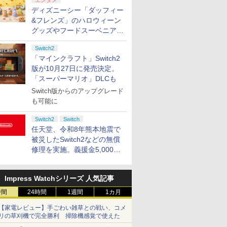
エンタメ
ディズニーシー「ダッフィー
&フレンズ」のハロウィーン
グッズやフードスーベニアが
8月25日より発売
Switch2
「マインクラフト」Switch2
版が10月27日に発売決定。
「スーパーマリオ」DLCも
Switch版からのアップグレード
も可能に
Switch2
Switch
任天堂、令和8年熊本地震で
被災したSwitch2などの無償
修理を実施。義援金5,000万
円の寄付も発表
Impress Watchシリーズ 人気記事
時間
24時間
1週間
1カ月
【家電レビュー】手ごわい雑草との戦い、コメ
リの草刈機で完全勝利 掃除機感覚で使えた