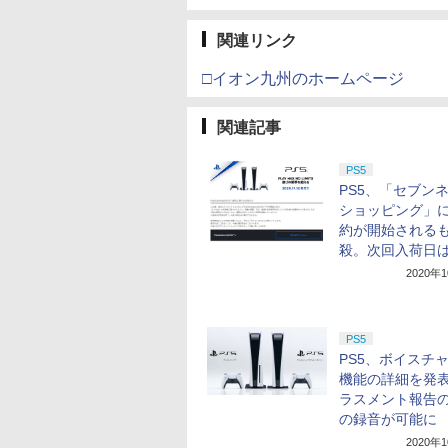
関連リンク
□イオン九州のホームページ
関連記事
PS5
PS5、「セブン
ショッピング」
約が開始される
殺。次回入荷日
2020年
PS5
PS5、ボイスチ
機能の詳細を発
ラスメント報告
の録音が可能に
2020年