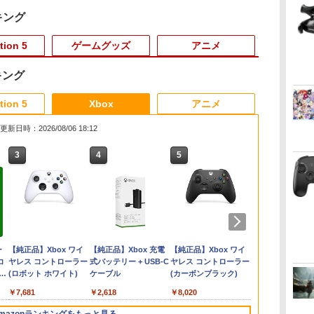
キング
tion 5
ゲームグッズ
アニメ
キング
3
3
3
3
4
4
4
4
5
5
5
5
6
6
6
6
tion 5
Xbox
アニメ
更新日時：2026/08/06 18:12
3
3
3
4
4
4
5
5
5
6
6
6
ク
チ
ロ
ッ
●【新品】【Switch2】
がんばれゴエモン大集
【中古】太鼓の達人Wii
【送料無料】[先着特典
Nintendo Switch 2 ゼ
【店内全品P10倍 8/4〜
【中古】メタルギア ソ
千と千尋の神隠し 舞台
Fit Boxing 3 -Your パ
コナミデジタルエンタ
Switch2 ケース レザー
『ダークギャザリン
任天堂 【Swi
ファイナルフ
【中古】コナ
【通常版 Blu-
II
定
ヒ
シ
スプラトゥーン レイダ
合！ PS5版
決定版(ソフト単品版)
付]モアナと伝説の海2
ノブレイド ディフィニ
要エントリー】【中
リッド 4 ガンズ・オ
版ダブルキャスト
ーソナルトレーナー
テインメント 【封入特
ケース スイッチ2
グ』 第1巻【Blu-ray】
ーパーマリオ
ー レゾナンス
～地球は希望
ray/DVD】
2】
S3
ク
ース 【CERO A(全年齢
ブルーレイ + DVD セッ
ティブ・エディション
古】[PS5] Clair
ブ・ザ・パトリオット
(2023年版) ブルーレイ
Nintendo Switch 2
典付】【PS5】METAL
Nintendo 対応 スイッ
[ 篠原侑 ]
ズ ワンダー Ni
ELJM-30964
[Nintendo
リアカード3
￥4,889
￥697
デル
イ
対象)】
ト/アニメーション
Nintendo Switch 2
Obscur: Expedition
(スペシャルエディショ
【Blu-ray】
Edition 【Switch2】
GEAR SOLID:
チ スイッチツー シン
Switch 2 Edi
週間
（竈門炭治郎
￥6,500
￥4,310
￥6,820
￥5,580
￥830
￥5,480
￥6,910
￥5,610
￥3,480
￥7,274
￥7,570
￥6,520
￥4,400
￥7,450
凹
[Blu-ray]【返品種別
Edition[任天堂]【送料
33(クレール・オブスキ
ン)
NXS-P-BDWKC
MASTER
プル ミニマル PUレザ
んなでリンリ
勇、猗窩座）
ダ
ー
Nintendo Switch 2(日
【純正品】ディスクド
【純正品】Xbox ワイ
ニンテンドープリペイ
【純正品】DualSense
【純正品】Xbox 充電
ニンテンドープリペイ
【純正品】DualSense
【純正品】Xbox ワイ
ニンテンドー
プレイステー
【純正品】Xbox
調節
A】
無料】《発売済・在庫
ュール:エクスペディシ
COLLECTION Vol.2
ー 革 カバー ポーチ ス
[NXS-P-AQM
「鬼滅の刃」
コ
本語・国内専用)
ライブ(CFI-ZDD1J)
ヤレス コントローラー
ド番号 9000円|オンラ
ワイヤレスコントロー
式バッテリー + USB-C
ド番号 5000円|オンラ
ワイヤレスコントロー
ヤレス コントローラー
ド番号 1000
トアチケット 10
ワイヤレス 
品》
ョン 33) Kepler
[ELJM-30900 PS5 メタ
トラップ付属 オシャレ
ス-パ-マリオ
第一章 猗窩
コ
フト
PlayStation 5
(ロボット ホワイト)
インコード版
ラー ミッドナイト ブ
ケーブル
インコード版
ラー(CFI-ZCT2J)
(カーボンブラック)
インコード版
オンラインコ
ラー Series 2
ロ
Interactive(20250424)
ルギアソリッド マス
ソフト 収納 ガジェッ
ワンダ- ミン
￥55,603
ン
ラック(CFI-ZCT2J01)
Edition (ホ
便
タ-コレクション 2]
トケース クリスマス
リンパ-ク]
￥11,849
￥7,681
￥9,000
￥10,737
￥2,618
￥5,000
￥10,737
￥8,020
￥1,000
￥10,000
￥18,755
リ
ギフト プレゼント 送
返
料無料