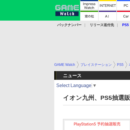
バックナンバー
リリース送付先
PS5
モバイル
eスポーツ
クラウド
PS
GAME Watch
プレイステーション
PS5
ニュース
Select Language
▼
イオン九州、PS5抽選販