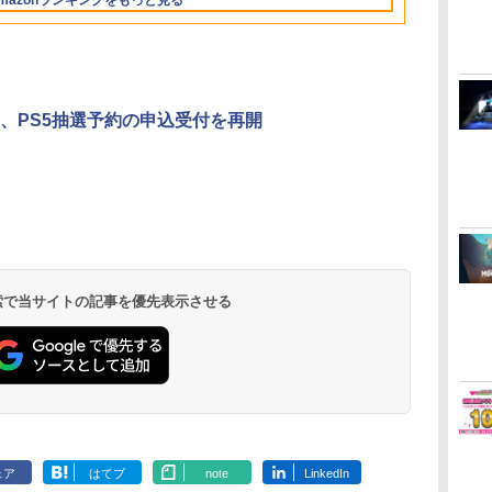
mazonランキングをもっと見る
ま
3
4
5
6
、PS5抽選予約の申込受付を再開
無
劇場版「鬼滅の刃」無
『映画 ラブライブ！蓮
劇場版「鬼滅の刃」無
ヤマトよ永遠
座再
限城編 第一章 猗窩座再
ノ空女学院スクールア
限城編 第一章 猗窩座
REBEL3199 7 
来 完全生産限定版
イドルクラブ Bloom
再来 完全生産限定版
ray]
[Blu-ray]
Garden Party』Blu-
[DVD]
 検索で当サイトの記事を優先表示させる
￥8,698
￥8,589
￥7,828
￥8,760
ray（特装限定版）
ェア
はてブ
note
LinkedIn