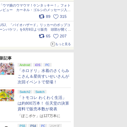
「ウマ娘のウマウマ！ケンタッキー！」フォト
レビュー カーネル・ゴルシのメッセージ入り
パッケージや描き下ろしトレカなどが登場
89
315
pic.x.com/PjnkR9vkXl
USJ、「バイオハザード」リッカーのポップコ
ーンバケツ」を9月9日より販売 頭部が開く仕
組み。味は恐怖を堪のう「味噌フレーバー」
65
207
pic.x.com/81MuXGahVM
もっと見る
新記事
Android
iOS
PC
「ホロドリ」水着のさくらみ
こさん＆星街すいせいさんが
次回イベントで登場！
Switch2
Switch
「トモコレ わくわく生活」
は約800万本！ 任天堂の決算
資料で販売本数が発表
「ぽこポケ」は127万本に
PS5
PS4
PC
ハード