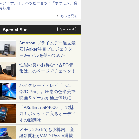
マクドナルド、ハッピーセット「ポケモン」発
売決定！
ポケモン30周年記念で30匹が大集合
もっと見る
Special Site
Amazon プライムデー過去最
安! Anker注目プロジェクタ
ー3モデルを使ってみた
性能の良いお得な中古PC情
報はこのページでチェック！
ハイグレードテレビ「TCL
Q7D Pro」。圧巻の色彩美で
映画＆ゲームが極上体験に
「A&ultima SP4000T」の魅
力！ポケットに入るオーディ
オの醍醐味
メモリ32GBでも予算内。産
経新聞社がAMD Ryzen搭載