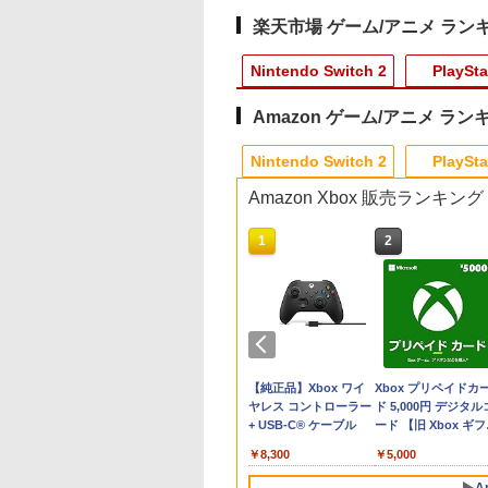
楽天市場 ゲーム/アニメ ラン
Nintendo Switch 2
PlaySta
Amazon ゲーム/アニメ ラン
8
10
10
10
1
1
1
1
2
2
2
2
Nintendo Switch 2
PlaySta
Amazon Xbox 販売ランキング
10
10
10
1
1
1
2
2
2
ト
EN RING
コン 鬼武者 Way
画 ラブライブ！蓮
[Switch 2] ぽこ あ ポケモン エキスパ
【PowerA 公式スト
テイクツー・インタラ
劇場版「鬼滅の刃」無
【特典】Nintendo
PS5 スティックカバー
【中古】劇場版マクロ
【中古】 アナと雪の女
スクウェア・エニッ
SALE プロフリーク 
【中古】劇場版マク
リリーフ メンズブロ
ダ
ished Edition
the Sword【PS5】
女学院スクールア
ンションパス（ダウンロード版）
ア】パワーエー アドバ
クティブ・ジャパン
限城編 第一章 猗窩座
Switch 2 冒険家エリオ
コントローラー 交換用
スF~イツワリノウタヒ
王 MovieNEX ［純正ブ
ス FINAL FANTASY V
ーキー フリーク2 限
スF~イツワリノウタ
ク 90mlズボンの尿
ピ
itch2】 POT-P-
M30821
ルクラブ Bloom
※3,200ポイントまでご利用可
ンテージ・ワイヤレス
【PS5】グランド・セ
再来(完全生産限定版)
ットの千年物語[スクウ
スティックキャップ
メ~ Blu-ray Disc (PS3
ルーレイ＋純正ケー
REBIRTH【Switch 
クリアカラー PRO
メ~ Blu-ray Disc (P
ミ・ニオイをブロッ
F6C
JM30821]
den Party』(特装
コントローラー for
フト・オートVI 【コ
【Blu-ray】 [ 吾峠呼世
ェア・エニックス]【送
PS4 コントローラー /
専用ソフト収録) ハイ
ス］ ディズニー (出演)
POTPABMTA
FREAK Cheeky モ
専用ソフト収録) ハ
送料 無料
757
630
580
￥4,400
￥7,900
￥8,320
￥8,690
￥5,236
￥630
￥350
￥780
￥5,910
￥2,490
￥431
￥2,858
)【Blu-ray】 [
Nintendo Switch 2 -
ードインボックス版、
晴 ]
料無料】《発売済・在
PS5 コントローラー /
ブリッドパック
クリス・バック (監督)
[POTPABMTA]
V2 PS5 PS4 NS pro
ブリッドパック
テンドープリペイ
イステーション ス
eSir G7 HE 有線
マリオカート ワールド
プレイステーション ス
HyperX Clutch
スプラトゥーン レイダ
PlayStation 5 デジタ
【純正品】Xbox ワイ
スプラトゥーン レイ
Beast of
Xbox プリペイドカ
肇 ]
ブラック 【任天堂公式
配送日：2026年11月12
庫品》
PS5 コントローラー
ジェニファー・リー
型 FPS 無段階高さ
号 3000円|オンラ
チケット 15,000円
ムコントローラー
-Switch2
トアチケット 3,000円|
Gladiate Xbox公式ラ
ース|オンラインコード
ル・エディション 日本
ヤレス コントローラー
ース -Switch2
Reincarnation -PS5
ド 5,000円 デジタル
ライセンス商品】送料
日、プレイ開始日：
Edge ハンドル 交換用
(監督) ウォルト・ディ
profreek PS4 PS5
コード版
ンラインコード版
X Series X|S
オンラインコード版
イセンス ゲーミング
版
語専用 Console
+ USB-C® ケーブル
【特典】プロダクト
ード 【旧 Xbox ギ
無料 国内2年保証
2026年11月19日】
周辺機器 ホコリ防止 全
ズニー 字幕:日本語, 英
nintendo switchプ
￥8,564
￥6,455
X One Windows
コントローラー 有線
Language: Japanese
ード 封入
カード】 [オンライ
[ELJM-31040 PS5 グラ
面保護 快適なグリップ
語 言語:日本語, 英語
コン対応【定形外郵
000
,000
799
￥3,000
￥4,482
￥5,832
￥55,000
￥8,300
￥7,286
￥5,000
/11用 PCコントロー
日本正規代理店品
only (CFI-2200B01)
コード]
ンド セフト オ-ト 6]
取付簡単 DualSense
Blu-ray
のみ送料無料】しま
ゲームパッド ホー
6L366AA
DualShock4 対応 ブラ
ス堂※箱壊れによる