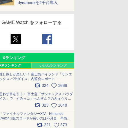
dynabookを2千台導入
GAME Watch をフォローする
Xランキング
RPランキング
いいねランキング
推し探しが楽しい！ 富士急ハイランド「サンエ
ックス パラダイス」内覧会レポート
pic.x.com/p718c0QB0k
324
1686
思わず目を引く！ 富士急「サンエックス パラダ
イス」で「すみっコ」ぺんぎん？のきゅうりド
ッグを食べてみた イラストそのままのメニュ
323
1048
ー化に挑戦。これが意外にもおいしい
pic.x.com/Kgl04hZaeg
「ファイナルファンタジーXIV」Nintendo
Switch 2版のロードが長いのは不具合 早急に
アップデートできるよう対応中
221
373
pic.x.com/s9S3nRCAGa