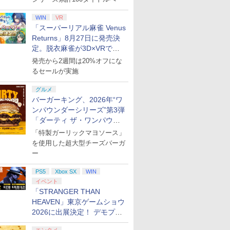
WIN
VR
「スーパーリアル麻雀 Venus
Returns」8月27日に発売決
定。脱衣麻雀が3D×VRで復
活
発売から2週間は20%オフにな
るセールが実施
グルメ
バーガーキング、2026年“ワ
ンパウンダーシリーズ”第3弾
「ダーティ ザ・ワンパウン
ダー」を8月7日発売
「特製ガーリックマヨソース」
を使用した超大型チーズバーガ
ー
PS5
Xbox SX
WIN
イベント
「STRANGER THAN
HEAVEN」東京ゲームショウ
2026に出展決定！ デモプレ
イや体験型展示も