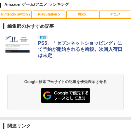
Amazon ゲーム/アニメ ランキング
ミュ-ジアム]
Nintendo Switch 2
PlayStation 5
Xbox
アニメ
￥3,490
【中古】【Blu−ray】プリンセスコネク
1
ト！Re：Dive 2 / アニメ
編集部のおすすめ記事
￥320
スプラトゥーン レイダース|オンライン
PlayStation 5 デジタル・エディション
【純正品】Xbox ワイヤレス コントロー
劇場版「鬼滅の刃」無限城編 第一章 猗
PS5
1
1
1
1
コード版
日本語専用 Console Language: Japan
ラー + USB-C® ケーブル
窩座再来 通常版 [Blu-ray]
PS5、「セブンネットショッピング」に
ese only (CFI-2200B01)
て予約が開始されるも瞬殺。次回入荷日
￥5,832
￥8,300
￥3,982
は未定
￥55,000
【中古】【Blu−ray】プリンセスコネク
2
ト！Re：Dive 3 / アニメ
【純正品】Xbox ワイヤレス コントロー
￥430
2
スプラトゥーン レイダース -Switch2
劇場版「鬼滅の刃」無限城編 第一章 猗
Beast of Reincarnation -PS5 【特典】
ラー (ロボット ホワイト)
2
2
2
Google 検索で当サイトの記事を優先表示させる
窩座再来 通常版 [DVD]
プロダクトコード 封入
￥6,449
￥7,681
￥3,523
￥7,286
【中古】【Blu−ray】プリンセスコネク
3
ト！Re：Dive 1 / アニメ
【純正品】Xbox ワイヤレス コントロー
3
ラー (カーボンブラック)
￥485
Nintendo Switch 2(日本語・国内専用)
【Amazon.co.jp限定】劇場版モノノ怪
【純正品】ディスクドライブ(CFI-ZDD1
3
3
3
第三章 蛇神 (Amazon.co.jp限定オリジ
J) PlayStation 5
関連リンク
￥8,020
ナル三方背収納ケース付きコレクション)
￥56,068