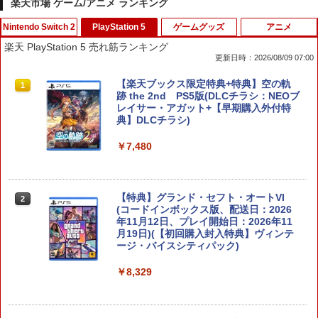
楽天市場 ゲーム/アニメ ランキング
Nintendo Switch 2
PlayStation 5
ゲームグッズ
アニメ
楽天 PlayStation 5 売れ筋ランキング
更新日時：2026/08/09 07:00
楽天1位 switch2 保護フィルム【他全機
【楽天ブックス限定特典+特典】空の軌
1
1
種】【2枚目半額&ケーブルもらえる】ス
跡 the 2nd PS5版(DLCチラシ：NEOブ
イッチ2 保護フィルム switch2 フィルム
レイサー・アガット+【早期購入外付特
Switch2 ガラスフィルム スイッチ Switc
典】DLCチラシ)
h 保護フィルム 有機el ブルーライトカッ
ト シート 本体 ガラス lite ケース カバー
￥7,480
保護 画面 液晶保護 画面保護
￥1,000
【特典】グランド・セフト・オートVI
2
(コードインボックス版、配送日：2026
年11月12日、プレイ開始日：2026年11
Nintendo Switch2 ケース EVA キャリン
月19日)(【初回購入封入特典】ヴィンテ
2
グケース 耐衝撃 大容量収納 Switch 保護
ージ・バイスシティパック)
ケース 収納バッグ ニンテンドー スイッ
チ2 収納バッグ キャリーケース 保護 ゲ
￥8,329
ームカード
￥1,078