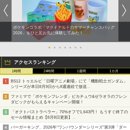
ポケモンコラボ「マクドナルドのサマーチャンスバッグ
2026」をひと足お先に体験してみた！
●
●
●
●
●
●
●
アクセスランキング
1時間
24時間
1週間
1カ月
BS12 トゥエルビ「日曜アニメ劇場」にて「機動戦士ガンダム」
シリーズが本日8月9日から8週連続で放送
初回は「機動戦士ガンダム【HDリマスター版】」
ファミマで「ポケモンフレンダ」ピカチュウ&ゼラオラのフレン
ダピックがもらえるキャンペーン開催！
「オクトパストラベラー」70%オフで1,643円！ もうすぐ終了の
セール情報まとめ【8月8日更新】
ニンテンドーeショップでは「大神 絶景版」が67%オフで990円
バーガーキング、2026年“ワンパウンダーシリーズ”第3弾「ダー