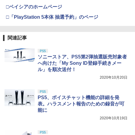
(オリジナル特典:オリジナル巾着＋メー
￥11,849
□ベイシアのホームページ
カー特典:【坤と離】二振りの剣、十翼よ
劇場版「鬼滅の刃」無限城編 第一章 猗
4
り来たる！スタジオ描き下ろしイラスト
窩座再来(通常版)【Blu-ray】 [ 吾峠呼世
□「PlayStation 5本体 抽選予約」のページ
【純正品】Xbox 充電式バッテリー + US
4
ボード付) [Blu-ray]
晴 ]
B-C ケーブル
【純正品】DualSense ワイヤレスコン
ニンテンドープリペイド番号 9000円|オ
4
4
￥10,780
トローラー ミッドナイト ブラック(CFI-
￥3,960
ンラインコード版
￥2,618
ZCT2J01)
関連記事
￥9,000
￥10,737
PS5
劇場版「鬼滅の刃」無限城編 第一章 猗
4
Re:ゼロから始める異世界生活 4th seas
5
ソニーストア、PS5第2弾抽選販売対象者
窩座再来 完全生産限定版 [Blu-ray]
on 3【Blu-ray】 [ 長月達平 ]
【国内正規品】Thrustmaster スラスト
5
へ向けた「My Sony ID登録手続きメー
マスター TH8S シフター - PC、PS4、P
ニンテンドープリペイド番号 5000円|オ
5
￥8,698
ル」を順次送付！
【純正品】DualSense ワイヤレスコン
S5、PS5 Pro、Xbox One、Xbox Serie
￥7,821
ンラインコード版
5
トローラー(CFI-ZCT2J)
s X|S 対応の高精度 H パターン シフター
2020年10月20日
￥5,000
￥10,737
￥14,141
PS5
『映画 ラブライブ！蓮ノ空女学院スクー
5
PS5、ボイスチャット機能の詳細を発
ルアイドルクラブ Bloom Garden Part
表。ハラスメント報告のための録音が可
y』Blu-ray（特装限定版）
能に
￥8,589
2020年10月19日
PS5