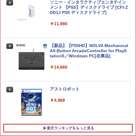
ソニー・インタラクティブエンタテイン
3
メント 【PS5】ディスクドライブ [CFI-Z
DD1J PS5 ディスクドライブ]
Switch 2対応 Switch 2 収納ケース 収納
3
バッグスイッチ 2 収納ケース Switch 収
￥11,980
納バッグ 保護ケース 耐衝撃 防水 軽量 ポ
ータブル 付属 携帯ケース 収納袋
￥1,211
【新品】【PS5HD】NOLVA Mechanical
4
All-Button ArcadeController for PlayS
tation5／Windows PC[在庫品]
【お買い物マラソン期間限定♪最大30％O
￥14,660
4
FF】【tomtoc公式店】 Switch 2対応 ハ
ードケース FancyCase-G05 Nintendo
2025年 スイッチ2モデル用 スリムケース
持ち運び キャリングケース 耐衝撃 薄型
アストロボット
5
ハードポーチ ゲームカード12枚収納 ア
クセサリーポーチ
￥4,968
￥2,653
楽天ランキングをもっと見る
セガ 【Switch2】ツーポイントミュージ
5
アム [POT-P-AAS5A NSW2 ツ-ポイント