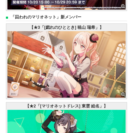
「囚われのマリオネット」新メンバー
【★3「[戯れのひととき] 暁山 瑞希」】
【★2「[マリオネットドレス] 東雲 絵名」】