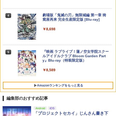
ZCT2J01)
￥6,782
[Switch 2] ぽこ あ ポケモン エキスパン
￥749
4
ションパス（ダウンロード版）※3,200
￥7,710
￥9,000
￥10,737
ポイントまでご利用可
劇場版「鬼滅の刃」無限城編 第一章 猗
4
窩座再来 完全生産限定版 [Blu-ray]
【特典】トゥームレイダー：レガシー・
￥4,400
【国内正規品】Thrustmaster スラスト
5
5
オブ・アトランティス(【早期購入同梱特
マスター TH8S シフター - PC、PS4、P
鬼武者 Way of the Sword 【Switch2】
【送料無料】劇場版「鬼滅の刃」無限城
ニンテンドープリペイド番号 5000円|オ
5
5
5
￥8,698
典】コスチューム「ララ・クロフト・サ
【純正品】DualSense ワイヤレスコン
S5、PS5 Pro、Xbox One、Xbox Serie
POT-P-ABNMA
編 第一章 猗窩座再来(通常版)【Blu-ra
ンラインコード版
5
バイバー(仮)」（ゲーム内コンテンツ）)
トローラー(CFI-ZCT2J)
s X|S 対応の高精度 H パターン シフター
y】/アニメーション[Blu-ray]【返品種別
A】
レトロフリーク レッド×ホワイト ( レト
￥7,730
￥5,000
5
￥7,012
￥10,737
￥14,141
ロゲーム互換機 )（ コントローラーアダ
プターセット ）CY-RF-RW HDMI出力 ど
￥4,400
『映画 ラブライブ！蓮ノ空女学院スクー
5
こでもセーブ 互換機種 FC SFC SNES G
ルアイドルクラブ Bloom Garden Part
B GBC GBA MD GEN PCE TG-16 PCE
y』Blu-ray（特装限定版）
SG
￥8,589
￥25,300
Amazonランキングをもっと見る
編集部のおすすめ記事
Android
iOS
「プロジェクトセカイ」じんさん書き下