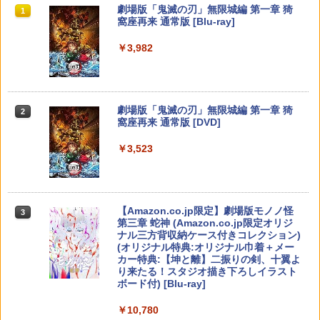
￥5,591
スプラトゥーン レイダース|オンライン
PlayStation 5 デジタル・エディション
【純正品】Xbox ワイヤレス コントロー
劇場版「鬼滅の刃」無限城編 第一章 猗
1
1
1
1
￥7,580
￥272
コード版
日本語専用 Console Language: Japan
ラー + USB-C® ケーブル
窩座再来 通常版 [Blu-ray]
￥750
ese only (CFI-2200B01)
￥5,832
￥8,300
￥3,982
￥55,000
RIDE 6
【特典】ドラゴンクエストモンスターズ
猫物語 黒 つばさファミリー 上・下 セッ
2
2
2
4 枯れ木の国のビアンカ・フローラ S
＼マラソン限定★エントリーでP10倍／S
ト 全巻 完全生産限定版 物語シリーズ
2
witch2版(【早期購入封入特典】冒険ス
team Deck OLED / LCD フィルム 保護
【Blu-ray】
￥5,901
【純正品】Xbox ワイヤレス コントロー
タートダッシュセット)
フィルム ガラスフィルム 本体 保護 フィ
2
スプラトゥーン レイダース -Switch2
劇場版「鬼滅の刃」無限城編 第一章 猗
Beast of Reincarnation -PS5 【特典】
ラー (ロボット ホワイト)
2
2
ルム シート 液晶保護 ガラス スチーム ス
2
￥320
窩座再来 通常版 [DVD]
プロダクトコード 封入
チームデック OLED スチームデック LC
￥7,623
￥6,447
D ガイド枠 指紋防止
￥7,681
￥3,523
￥7,286
【特典】ファイナルファンタジー レゾナ
￥998
3
【中古】【Blu−ray】ファイナルファン
3
ンス PS5版(【初回封入特典】魔導船＆
ゼルダの伝説 ブレス オブ ザ ワイルド
タジーVII アドベントチルドレン コン
3
かけだし騎士の応援パック・かけだし騎
【純正品】Xbox ワイヤレス コントロー
Nintendo Switch 2 Edition
プリート 初回限定版 PS3版「ファイ
3
士のスタートダッシュパック)
ラー (カーボンブラック)
ナルファンタジーXIII」体験版・スリー
Nintendo Switch 2(日本語・国内専用)
【Amazon.co.jp限定】劇場版モノノ怪
【純正品】ディスクドライブ(CFI-ZDD1
3
3
3
Nintendo Switch2 専用 スリムハードポ
ブケース付 / アニメ
￥7,680
3
第三章 蛇神 (Amazon.co.jp限定オリジ
J) PlayStation 5
￥6,526
ーチ 収納ケース ハードケース ポーチ 収
￥8,020
ナル三方背収納ケース付きコレクション)
￥55,491
納バッグ 耐衝撃 スイッチ2 キャリングケ
￥540
(オリジナル特典:オリジナル巾着＋メー
￥11,849
ース 軽量 ◇ALW-PU-001
カー特典:【坤と離】二振りの剣、十翼よ
り来たる！スタジオ描き下ろしイラスト
【特典】MARVEL Tōkon: Fighting So
￥1,680
任天堂 【Switch2】ゼルダの伝説 ブレス
【純正品】Xbox 充電式バッテリー + US
4
4
4
ボード付) [Blu-ray]
uls(【早期購入封入特典】ロビーのアイ
オブ ザ ワイルド Nintendo Switch 2 Ed
B-C ケーブル
【中古】うどんの国の金色毛鞠 第一巻/
4
テムセット)
【純正品】DualSense ワイヤレスコン
ition [NXS-P-AAAAH NSW2 ゼルダノデ
ニンテンドープリペイド番号 9000円|オ
4
Blu−ray Disc/VPXY-71489
4
￥10,780
トローラー ミッドナイト ブラック(CFI-
ンセツ ブレス オブ ザ ワイルド]
ンラインコード版
￥2,618