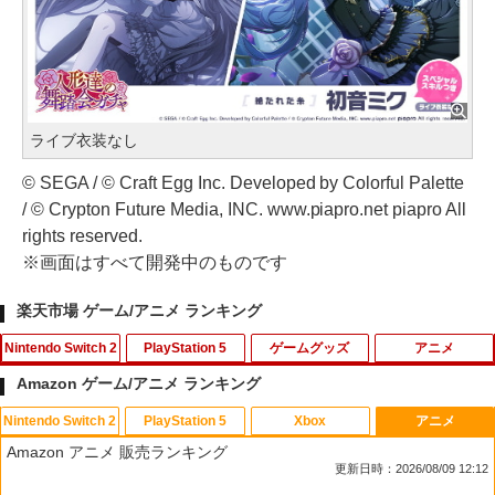
ライブ衣装なし
© SEGA / © Craft Egg Inc. Developed by Colorful Palette
/ © Crypton Future Media, INC. www.piapro.net piapro All
rights reserved.
※画面はすべて開発中のものです
楽天市場 ゲーム/アニメ ランキング
Nintendo Switch 2
PlayStation 5
ゲームグッズ
アニメ
Amazon ゲーム/アニメ ランキング
Nintendo Switch 2
PlayStation 5
Xbox
アニメ
ホリ ワイヤレスホリパッド TURBO for
シティーズ：スカイライン リマスター
PS Vita 2000 アナログスティック・スラ
【中古】おそ松さん 第五松（初回生産
1
1
1
1
Amazon アニメ 販売ランキング
Nintendo Switch 2 ルビーマゼンタ [N
ジャパン・スペシャル・エディション
イドパッド修理用基板 部品 パーツ L R
限定版 Blu-ray DISC）/Blu−ray Dis
更新日時：2026/08/09 12:12
SX-134]
互換 黒 ブラック オリジナルウエス スラ
c/EYXA-10744
イドパッド