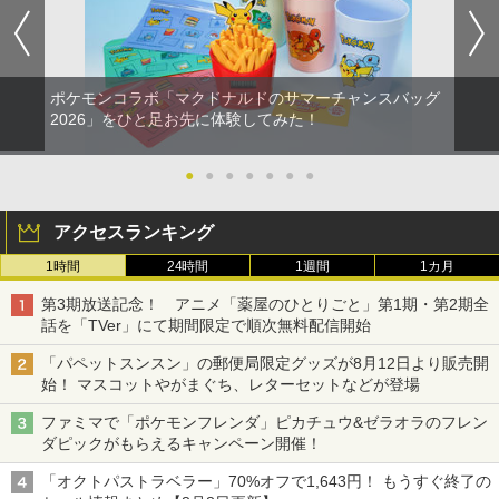
ポケモンコラボ「マクドナルドのサマーチャンスバッグ
2026」をひと足お先に体験してみた！
●
●
●
●
●
●
●
アクセスランキング
1時間
24時間
1週間
1カ月
第3期放送記念！ アニメ「薬屋のひとりごと」第1期・第2期全
話を「TVer」にて期間限定で順次無料配信開始
「パペットスンスン」の郵便局限定グッズが8月12日より販売開
始！ マスコットやがまぐち、レターセットなどが登場
ファミマで「ポケモンフレンダ」ピカチュウ&ゼラオラのフレン
ダピックがもらえるキャンペーン開催！
「オクトパストラベラー」70%オフで1,643円！ もうすぐ終了の