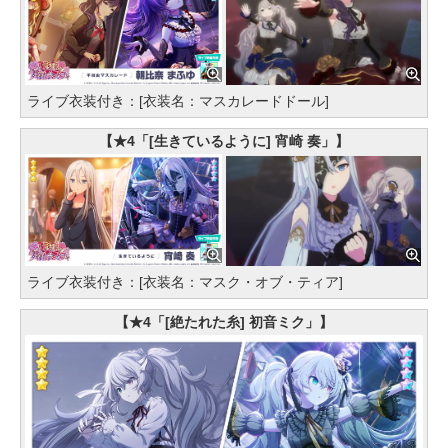
ライブ衣装付き：[衣装名：マスカレードドール]
【★4「[生きているように] 宵崎 奏」】
ライブ衣装付き：[衣装名：マスク・オブ・ティア]
【★4「[絶たれた糸] 初音ミク」】