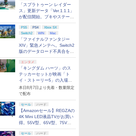
「スプラトゥーン レイダー
ス」更新データ「Ver.1.1.1」
が配信開始。ブキやステージ
に関する不具合を修正
PS5
PS4
Xbox SX
Switch2
WIN
Mac
「ファイナルファンタジー
XIV」緊急メンテへ。Switch2
版のデータロード不具合を最
適化
エンタメ
「キングダム ハーツ」のス
テッカーセットが映画「ト
イ・ストーリー5」の入場特
典として配布決定！
本日8月7日より先着・数量限定
で配布
セール
ハード
【Amazonセール】REGZAの
4K Mini LED液晶TVがお買い
得。55V型、65V型、75V型
の2026年モデルがラインナ
セール
ハード
ップ