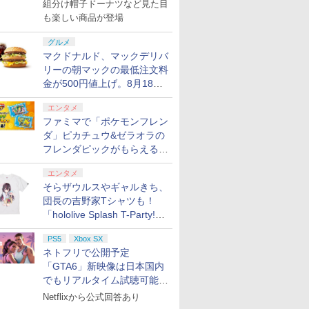
で発売
組分け帽子ドーナツなど見た目
も楽しい商品が登場
グルメ
マクドナルド、マックデリバ
リーの朝マックの最低注文料
金が500円値上げ。8月18日
より1,500円から受付
エンタメ
ファミマで「ポケモンフレン
ダ」ピカチュウ&ゼラオラの
フレンダピックがもらえるキ
ャンペーン開催！
エンタメ
そらザウルスやギャルきち、
団長の吉野家Tシャツも！
「hololive Splash T-Party!」
全Tシャツラインナップ公開
PS5
Xbox SX
＆オンライン販売開始
ネトフリで公開予定
「GTA6」新映像は日本国内
でもリアルタイム試聴可能。
しかも日本語字幕付き
Netflixから公式回答あり