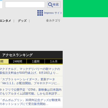
Impress サイト
全カテゴリ
エンタメ
グッズ
アクセスランキング
時間
24時間
1週間
1カ月
マクドナルド、マックデリバリーの朝マックの
最低注文料金が500円値上げ。8月18日より
1,500円から受付
「スプラトゥーン レイダース」更新データ
「Ver.1.1.1」が配信開始。ブキやステージに関
する不具合を修正
ネトフリで公開予定「GTA6」新映像は日本国内
でもリアルタイム試聴可能。しかも日本語字幕
付き
「ポムポムプリン」30周年記念グッズが郵便局
Netflixから公式回答あり
のネットショップにて受注販売開始
「おもちもちもちクッション」など今年だけの