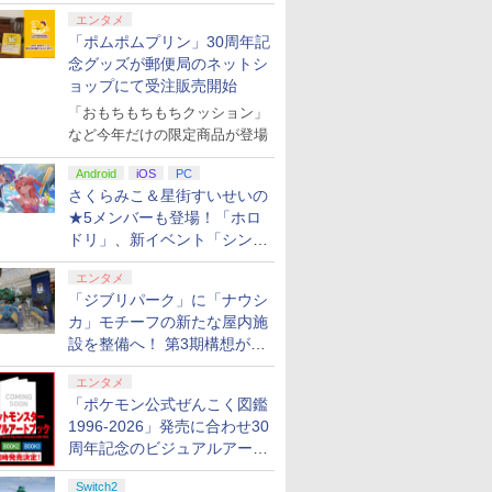
エンタメ
「ポムポムプリン」30周年記
念グッズが郵便局のネットシ
ョップにて受注販売開始
「おもちもちもちクッション」
など今年だけの限定商品が登場
Android
iOS
PC
さくらみこ＆星街すいせいの
★5メンバーも登場！「ホロ
ドリ」、新イベント「シンク
ロする夏のスパークル」がス
エンタメ
タート
「ジブリパーク」に「ナウシ
カ」モチーフの新たな屋内施
設を整備へ！ 第3期構想が公
開
エンタメ
「ポケモン公式ぜんこく図鑑
1996-2026」発売に合わせ30
周年記念のビジュアルアート
ブック3冊同時発売が決定
Switch2