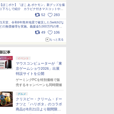
【ぽこポケ】「ぽこ あ ポケモン」新グッズを撮
り下ろしで紹介 カラビナ付きマスコットやス
クエアポーチが仲間入り
52
283
pic.x.com/XmVAgBxaW5
任天堂、令和8年熊本地震で被災したSwitch2な
どの無償修理を実施。義援金5,000万円の寄付
も発表 pic.x.com/BAYsMfUfUC
49
106
もっと見る
新記事
イベント
マウスコンピューターが「東
京ゲームショウ2026」出展
特設サイトを公開
ゲーミングPCを特別価格で販
売するキャンペーンも同時開催
グルメ
クリスピー・クリーム・ドー
ナツと「ハリポタ」のコラボ
商品が8月21日より期間限定