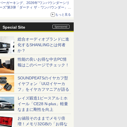
バーガーキング、2026年“ワンパウンダーシリ
限定商品が登場
ーズ”第3弾「ダーティ ザ・ワンパウンダー」を
8月7日発売
もっと見る
「特製ガーリックマヨソース」を使用した超大
型チーズバーガー
Special Site
総合オーディオブランドに進
化するSHANLINGとは何者
か？
性能の良いお得な中古PC情
報はこのページでチェック！
SOUNDPEATSのイヤカフ型
イヤフォン「UU2イヤーカ
フ」をイヤカフマニアが語る
レイズ鍛造1ピースアルミホ
イール「CE28 N-plus」軽量
なままに剛性を向上
お値段そのままでメモリ倍
増！メモリ32GBの「お得な