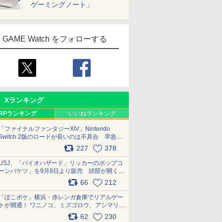
ゲーミングノート」
GAME Watch をフォローする
Xランキング
RPランキング
いいねランキング
「ファイナルファンタジーXIV」Nintendo
Switch 2版のロードが長いのは不具合 早急に
アップデートできるよう対応中
227
378
pic.x.com/s9S3nRCAGa
USJ、「バイオハザード」リッカーのポップコ
ーンバケツ」を9月9日より販売 頭部が開く仕
組み。味は恐怖を堪のう「味噌フレーバー」
66
212
pic.x.com/81MuXGahVM
「ぽこポケ」横浜・赤レンガ倉庫でリアルゲー
トが開通！ ワニノコ、ミズゴロウ、アシマリ登
場シーンをレポート pic.x.com/LDgEByVl6D
62
230