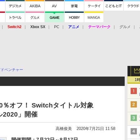
Switch2
Xbox SX
PC
アニメ
テーマパーク
グルメ
 Vita
3DS
アーケード
VR
アドベンチャー
1
％オフ！ Switchタイトル対象
ル2020」開催
高橋俊美
2020年7月21日 11:58
開催期間：7月22日～8月17日