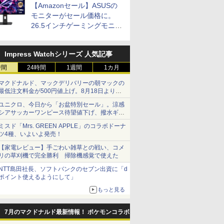
【Amazonセール】ASUSの
モニターがセール価格に。
26.5インチゲーミングモニタ
ー「ROG Strix OLED
XG27ACDMS」限定モデルも
Impress Watchシリーズ 人気記事
お買い得
時間
24時間
1週間
1カ月
マクドナルド、マックデリバリーの朝マックの
最低注文料金が500円値上げ。8月18日より
1,500円から受付
ユニクロ、今日から「お盆特別セール」。涼感
シアサッカーワンピース待望値下げ、撥水ギア
ショーツは1990円に
ミスド「Mrs. GREEN APPLE」のコラボドーナ
ツ4種、いよいよ発売！
【家電レビュー】手ごわい雑草との戦い、コメ
リの草刈機で完全勝利 掃除機感覚で使えた
NTT島田社長、ソフトバンクのセブン出資に「d
ポイント使えるようにして」
もっと見る
7月のマクドナルド最新情報！ ポケモンコラボ