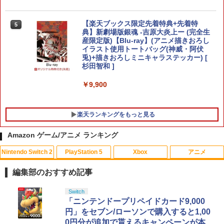
懐かしい レトロ ステイホーム おすすめ
￥4,950
￥4,980
【楽天ブックス限定先着特典+先着特
5
【特典】冒険家エリオットの千年物語 S
典】新劇場版銀魂 -吉原大炎上ー (完全生
5
witch2版(【早期購入封入特典】エリオ
産限定版)【Blu-ray】(アニメ描きおろし
ット旅立ちパック)
Mortal Shell II
イラスト使用トートバッグ(神威・阿伏
5
脳を鍛える大人の娯楽ゲーム4in1（麻雀
兎)+描きおろしミニキャラステッカー) [
5
将棋 競走馬育成 RPG）ソフト不要 テレ
杉田智和 ]
￥6,358
￥5,507
ビに挿すだけですぐに遊べる TV HDMI U
SB コントローラー
￥9,900
￥5,478
楽天ランキングをもっと見る
Amazon ゲーム/アニメ ランキング
Nintendo Switch 2
PlayStation 5
Xbox
アニメ
編集部のおすすめ記事
スプラトゥーン レイダース|オンライン
PlayStation 5 デジタル・エディション
【純正品】Xbox ワイヤレス コントロー
【Amazon.co.jp限定】劇場版モノノ怪
Switch
1
1
1
1
コード版
日本語専用 Console Language: Japan
ラー + USB-C® ケーブル
第三章 蛇神 (Amazon.co.jp限定オリジ
「ニンテンドープリペイドカード9,000
ese only (CFI-2200B01)
ナル三方背収納ケース付きコレクション)
円」をセブン/ローソンで購入すると1,00
(オリジナル特典:オリジナル巾着＋メー
￥5,832
￥8,300
0円分が追加で貰えるキャンペーンが本日