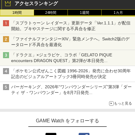
アクセスランキング
1時間
24時間
1週間
1カ月
「スプラトゥーン レイダース」更新データ「Ver.1.1.1」が配信
開始。ブキやステージに関する不具合を修正
「ファイナルファンタジーXIV」緊急メンテへ。Switch2版のデ
ータロード不具合を最適化
「ドラクエ」×ジェラピケ、コラボ「GELATO PIQUE
encounters DRAGON QUEST」第2弾が本日発売
アイスカップに入ったスライムやわたぼう、ベビーサタンなどが
「ポケモン公式ぜんこく図鑑 1996-2026」発売に合わせ30周年
オリジナルアートで登場
記念のビジュアルアートブック3冊同時発売が決定
バーガーキング、2026年“ワンパウンダーシリーズ”第3弾「ダー
ティ ザ・ワンパウンダー」を8月7日発売
「特製ガーリックマヨソース」を使用した超大型チーズバーガー
もっと見る
GAME Watch をフォローする