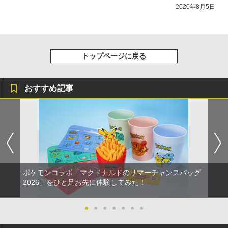
2020年8月5日
トップページに戻る
おすすめ記事
ポケモンコラボ「マクドナルドのサマーチャンスバッグ
2026」をひと足お先に体験してみた！
●
●
●
●
●
●
●