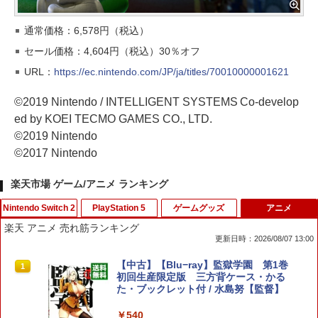
通常価格：6,578円（税込）
セール価格：4,604円（税込）30％オフ
URL：
https://ec.nintendo.com/JP/ja/titles/70010000001621
©2019 Nintendo / INTELLIGENT SYSTEMS Co-develop
ed by KOEI TECMO GAMES CO., LTD.
©2019 Nintendo
©2017 Nintendo
楽天市場 ゲーム/アニメ ランキング
Nintendo Switch 2
PlayStation 5
ゲームグッズ
アニメ
楽天 アニメ 売れ筋ランキング
更新日時：2026/08/07 13:00
【特典】白き鋼鉄のX 1+2 デュアルコレ
【中古】コンストラクション シミュレー
【即日出荷】ゲーム用アナログスティッ
【中古】【Blu−ray】監獄学園 第1巻
1
1
1
1
クション Nintendo Switch 2 Edition
ター ゴールドエディションソフト:プレ
クカバー すやすや コリラックマ アロー
初回生産限定版 三方背ケース・かる
Switch2版(【初回外付特典】A4クリア
イステーション5ソフト／シミュレーシ
ン ALG-NS2CAKKZZ
た・ブックレット付 / 水島努【監督】
ファイル)
ョン・ゲーム
￥972
￥540