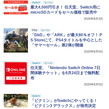
Switch
セール
【純正品】Xbox ワイヤレス コントロー
ニンテンドープリペイド番号 5000円|オ
5
最大4,500円引き！ 任天堂、Switch用に
5
￥8,698
【純正品】DualSense ワイヤレスコン
ラー (カーボンブラック)
ンラインコード版
5
microSDカードをセール価格で販売中
トローラー(CFI-ZCT2J)
￥8,020
2020年8月3日
￥5,000
￥10,737
【Amazon.co.jp限定】劇場版モノノ怪
5
PS4
セール
第三章 蛇神 (オリジナル特典:オリジナル
「DbD」や「ARK」が最大80％オフ！ P
巾着＋メーカー特典:【坤と離】二振りの
S Storeにて、PS4タイトルを中心とした
剣、十翼より来たる！スタジオ描き下ろ
「サマーセール」第2弾が開催
しイラストボード付) [DVD]
2020年8月5日
￥8,800
Switch
セール
任天堂、「Nintendo Switch Online 7日
間体験チケット」を8月24日まで無料配
布
2020年8月5日
Switch
「ピクミン」がSwitchにやってくる！
「ピクミン3 デラックス」が発売決定