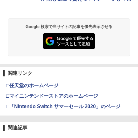
カー特典:【坤と離】二振りの剣、十翼よ
￥55,000
スタート！
り来たる！スタジオ描き下ろしイラスト
ボード付) [Blu-ray]
Xbox プリペイドカード 5,000円 デジタ
2
￥10,780
スプラトゥーン レイダース -Switch2
Beast of Reincarnation -PS5 【特典】
ルコード 【旧 Xbox ギフトカード】 [オ
2
2
Google 検索で当サイトの記事を優先表示させる
プロダクトコード 封入
ンラインコード]
￥6,455
￥7,286
￥5,000
劇場版「鬼滅の刃」無限城編 第一章 猗
2
窩座再来 通常版 [Blu-ray]
￥3,964
【純正品】Xbox ワイヤレス コントロー
3
Nintendo Switch 2(日本語・国内専用)
【純正品】ディスクドライブ(CFI-ZDD1
3
ラー (ロボット ホワイト)
3
J) PlayStation 5
関連リンク
￥55,871
￥7,681
￥11,849
□任天堂のホームページ
劇場版「鬼滅の刃」無限城編 第一章 猗
3
窩座再来 通常版 [DVD]
□マイニンテンドーストアのホームページ
【純正品】Xbox 充電式バッテリー + US
4
￥3,523
□「Nintendo Switch サマーセール 2020」のページ
【純正品】DualSense ワイヤレスコン
B-C ケーブル
ニンテンドープリペイド番号 9000円|オ
4
4
トローラー ミッドナイト ブラック(CFI-
ンラインコード版
ZCT2J01)
￥2,618
￥9,000
関連記事
￥10,737
劇場版「鬼滅の刃」無限城編 第一章 猗
4
窩座再来 完全生産限定版 [Blu-ray]