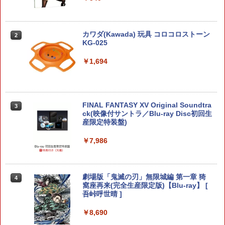
￥5,668
￥3,327
[Switch] ポケットモンスター スカーレ
カワダ(Kawada) 玩具 コロコロストーン
2
2
METAL GEAR SOLID : MASTER COLL
【中古】PS5ロマンシング サガ2 リベ
ット・バイオレット ゼロの秘宝 （ダウ
KG-025
2
2
ECTION Vol.2 【Switch2】 RL204-J1
ンジオブザセブン
ンロード版）※3,200ポイントまでご利
用可
￥1,694
￥5,676
￥3,840
￥3,500
FINAL FANTASY XV Original Soundtra
3
あつまれ どうぶつの森 Nintendo Swit
Marvel's Spider-Man 2
ck(映像付サントラ／Blu-ray Disc初回生
【中古】スーパーマリオメーカー 2 -Swi
3
3
3
ch 2 Edition
産限定特装盤)
tch
￥4,011
￥6,199
￥7,986
￥3,596
劇場版「鬼滅の刃」無限城編 第一章 猗
4
あつまれ どうぶつの森 Nintendo Swit
【楽天ブックス限定特典+特典】Castlev
LITHON ライソン 脳を鍛える大人の娯楽
窩座再来(完全生産限定版)【Blu-ray】 [
4
4
4
ch 2 Edition 【Switch2】 NXS-P-ACB
ania: Belmont's Curse Midnight Editi
ゲーム 4 in 1 KTFC-008B 麻雀 将棋 育
吾峠呼世晴 ]
AD
on PS5版(両面アクリルキーホルダー+
成 脳トレ テレビ ゲーム機 高齢者 家庭用
【早期購入封入特典】DLCチラシ（アル
ポータブル 接続 簡単 玩具 おもちゃ 室内
￥8,690
カードスタイルコスチューム）)
遊び 暇つぶし 初心者 リハビリ 指先 娯楽
￥6,300