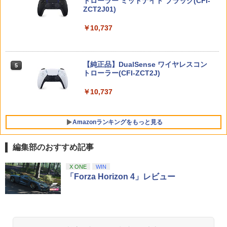
トローラー ミッドナイト ブラック(CFI-
レイサー・アガット+【早期購入外付特
ンラインコード版
ZCT2J01)
典】DLCチラシ)
【中古】エースコンバット04 シャッター
5
ドスカイ
￥9,000
￥10,737
￥7,480
￥592
【特典】ファイナルファンタジー レゾナ
5
ンス Switch2版(【初回封入特典】魔導
ニンテンドープリペイド番号 5000円|オ
5
船＆かけだし騎士の応援パック・かけだ
【純正品】DualSense ワイヤレスコン
【特典】鬼武者 Way of the Sword(【初
ンラインコード版
5
5
し騎士のスタートダッシュパック)
トローラー(CFI-ZCT2J)
回購入封入特典】プロダクトコード)
￥5,000
￥6,910
￥10,737
￥7,641
Amazonランキングをもっと見る
編集部のおすすめ記事
【純正品】Xbox ワイヤレス コントロー
劇場版「鬼滅の刃」無限城編 第一章 猗
X ONE
WIN
1
1
ラー + USB-C® ケーブル
窩座再来 通常版 [Blu-ray]
「Forza Horizon 4」レビュー
￥8,300
￥3,982