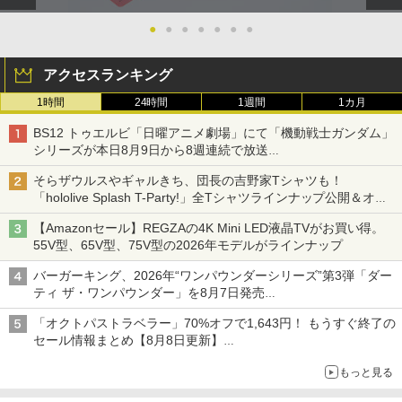
●
●
●
●
●
●
●
アクセスランキング
1時間
24時間
1週間
1カ月
BS12 トゥエルビ「日曜アニメ劇場」にて「機動戦士ガンダム」
シリーズが本日8月9日から8週連続で放送
初回は「機動戦士ガンダム【HDリマスター版】」
そらザウルスやギャルきち、団長の吉野家Tシャツも！
「hololive Splash T-Party!」全Tシャツラインナップ公開＆オン
ライン販売開始
【Amazonセール】REGZAの4K Mini LED液晶TVがお買い得。
55V型、65V型、75V型の2026年モデルがラインナップ
バーガーキング、2026年“ワンパウンダーシリーズ”第3弾「ダー
ティ ザ・ワンパウンダー」を8月7日発売
「特製ガーリックマヨソース」を使用した超大型チーズバーガー
「オクトパストラベラー」70%オフで1,643円！ もうすぐ終了の
セール情報まとめ【8月8日更新】
ニンテンドーeショップでは「大神 絶景版」が67%オフで990円
もっと見る