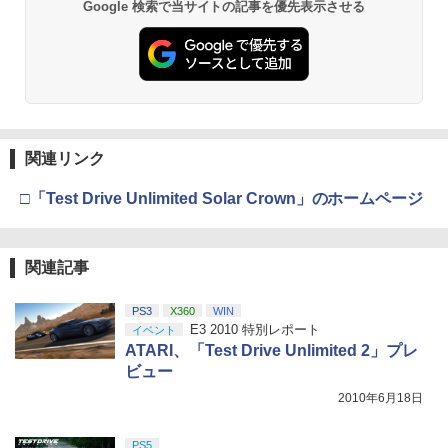
Google 検索で当サイトの記事を優先表示させる
【純正品】Xbox ワイヤレス コントロー
2
劇場版「鬼滅の刃」無限城編 第一章 猗
ラー (ロボット ホワイト)
2
窩座再来 通常版 [DVD]
￥7,681
￥3,523
【純正品】Xbox ワイヤレス コントロー
3
ラー (カーボンブラック)
関連リンク
【Amazon.co.jp限定】劇場版モノノ怪
3
第三章 蛇神 (Amazon.co.jp限定オリジ
￥8,020
□「Test Drive Unlimited Solar Crown」のホームページ
ナル三方背収納ケース付きコレクション)
(オリジナル特典:オリジナル巾着＋メー
カー特典:【坤と離】二振りの剣、十翼よ
り来たる！スタジオ描き下ろしイラスト
【純正品】Xbox 充電式バッテリー + US
4
ボード付) [Blu-ray]
関連記事
B-C ケーブル
￥10,780
PS3
X360
WIN
￥2,618
E3 2010 特別レポート
イベント
ATARI、「Test Drive Unlimited 2」プレ
ビュー
劇場版「鬼滅の刃」無限城編 第一章 猗
4
窩座再来 完全生産限定版 [Blu-ray]
2010年6月18日
【国内正規品】Thrustmaster スラスト
5
マスター TH8S シフター - PC、PS4、P
￥8,698
S5、PS5 Pro、Xbox One、Xbox Serie
PS5