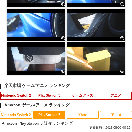
楽天市場 ゲーム/アニメ ランキング
Nintendo Switch 2
PlayStation 5
ゲームグッズ
アニメ
Amazon ゲーム/アニメ ランキング
Nintendo Switch 2
PlayStation 5
Xbox
アニメ
【中古】Switch2 たまごっちのプチプチ
アンサー PS5コントローラ用 プレイアッ
【中古】ぷよぷよ通 決定盤
1
1
1
Amazon PlayStation 5 販売ランキング
おみせっち おまちど−さま！ Nintend
プボタンセット(ブラック)(ANS-PSV003
更新日時：2026/08/09 00:12
o Switch2 Edition (ニンテンドース
BK) 取り寄せ商品【期間数量限定】
￥358