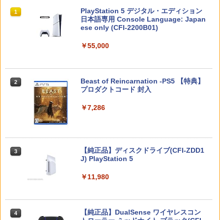
イッチ2)
スプラトゥーン レイダース|オンライン
PlayStation 5 デジタル・エディション
1
1
￥1,049
コード版
日本語専用 Console Language: Japan
￥4,744
ese only (CFI-2200B01)
￥5,832
【中古】アイドルマスター アニメ & G4
2
￥55,000
U!パック VOL.8
【8/4-11 当店P5倍!&マラソン!】PS5 縦
2
[Switch 2] Star Fox (スターフォックス)
置き スタンド 転倒防止 地震対策 傷付き
2
￥410
（ダウンロード版）※4,000ポイントま
防止 放熱改善 簡単取り付け Ps5 Slim/P
でご利用可 ■
s5 Pro/Ps5 対応 プレイステーション5 P
スプラトゥーン レイダース -Switch2
Beast of Reincarnation -PS5 【特典】
2
layStation 5
2
プロダクトコード 封入
￥5,480
￥6,449
￥1,698
【中古】グランツーリスモ4
￥7,286
3
￥470
【中古】Switch2 ドンキーコング バナ
3
ンザ (ニンテンドースイッチ2)
アストロボット
3
Nintendo Switch 2(日本語・国内専用)
【純正品】ディスクドライブ(CFI-ZDD1
3
3
￥6,213
￥4,968
J) PlayStation 5
【中古】I.Q FINAL
4
￥55,491
￥11,980
￥476
スプラトゥーン レイダース
4
【楽天ブックス限定特典+特典】空の軌
4
【純正品】DualSense ワイヤレスコン
跡 the 2nd PS5版(DLCチラシ：NEOブ
ニンテンドープリペイド番号 9000円|オ
4
￥6,507
4