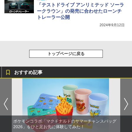
s X|S 対応の高精度 H パターン シフター
「テストドライブ アンリミテッド ソーラ
ークラウン」の発売に合わせたローンチ
￥14,141
トレーラー公開
『映画 ラブライブ！蓮ノ空女学院スクー
5
ルアイドルクラブ Bloom Garden Part
2024年9月12日
y』Blu-ray（特装限定版）
￥8,589
トップページに戻る
おすすめ記事
ポケモンコラボ「マクドナルドのサマーチャンスバッグ
2026」をひと足お先に体験してみた！