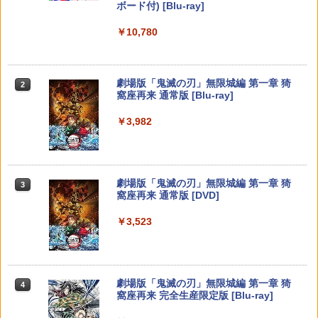
ボード付) [Blu-ray]
PRO FREAK Aoi V3 プロフリーク PS5
2
【純正品】Xbox ワイヤレス コントロー
【新品】【NS2H】ゲーム用セパレート
PS4 NS pro Aoi 凸型 FPS 無段階高さ調
2
￥4,290
2
￥10,780
スプラトゥーン レイダース -Switch2
Beast of Reincarnation -PS5 【特典】
ラー (ロボット ホワイト)
2
型クリアケース リラックマ[在庫品]
節profreak バージョン3 PS4 PS5 ninte
2
プロダクトコード 封入
ndo switch プロコン対応【定形外郵便
￥6,449
のみ送料無料】Playstation 5 特許取得
￥7,681
￥1,910
済み 日本製 しまリス堂
￥7,286
【特典付】【Blu-ray】【新品】 劇場版
3
劇場版「鬼滅の刃」無限城編 第一章 猗
2
「鬼滅の刃」無限城編 第一章 猗窩座再
窩座再来 通常版 [Blu-ray]
￥1,999
来 通常版 Blu-ray 佐賀
【純正品】Xbox ワイヤレス コントロー
3
￥3,982
【マラソン期間ポイント2倍＆クーポン
ラー (カーボンブラック)
3
￥4,950
Nintendo Switch 2(日本語・国内専用)
【純正品】ディスクドライブ(CFI-ZDD1
3
あり】【スイッチ2対応ケースあり】 Ni
3
J) PlayStation 5
ntendo Switch 2 Switch2 ケース 有機E
PRO FREAK V2 KURENAI ( フリーク +
￥8,020
3
￥55,871
L シンプル 名入れ 名前入れ 本体 スイッ
ゴムキャップ ) ショートタイプ 凸型 プ
チ ライト 任天堂 ニンテンドー 保護 カバ
￥11,849
ロフリーク PS5 PS4 NSpro FPS 高さ調
Thunderbolt Fantasy 東離劍遊紀4 4(完
劇場版「鬼滅の刃」無限城編 第一章 猗
4
ー 入れ物 コンパクト 収納
3
節 profreek バージョン2 nintendo swit
全生産限定版)【Blu-ray】 [ 鳥海浩輔 ]
窩座再来 通常版 [DVD]
ch プロコン対応【定形外郵便のみ送料
【純正品】Xbox 充電式バッテリー + US
4
無料】Playstation 5特許取得済み 日本
￥2,980
B-C ケーブル
￥6,436
￥3,523
製 しまリス堂
【純正品】DualSense ワイヤレスコン
ニンテンドープリペイド番号 9000円|オ
4
4
トローラー ミッドナイト ブラック(CFI-
ンラインコード版
￥2,618
￥3,490
ZCT2J01)
【7週連続1位】inklink公式 Switch / Sw
4
￥9,000
itch2 コントローラー 最新モデル 最新フ
￥10,737
「劇場版 あの日見た花の名前を僕達はま
劇場版「鬼滅の刃」無限城編 第一章 猗
5
4
ァームウェア プロコン プロコン2 プロコ
だ知らない。」4K Ultra HD Blu-ray(通
窩座再来 完全生産限定版 [Blu-ray]
ントローラー スイッチ2 スイッチ Switc
グランツーリスモ7 PS5版
【国内正規品】Thrustmaster スラスト
4
5
常版)【4K ULTRA HD】 [ 超平和バスタ
h コントローラー ワイヤレスコントロー
マスター TH8S シフター - PC、PS4、P
ニンテンドープリペイド番号 5000円|オ
ーズ ]
5