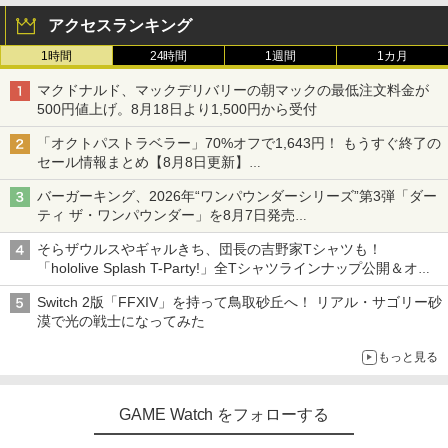
アクセスランキング
1時間
24時間
1週間
1カ月
マクドナルド、マックデリバリーの朝マックの最低注文料金が
500円値上げ。8月18日より1,500円から受付
「オクトパストラベラー」70%オフで1,643円！ もうすぐ終了の
セール情報まとめ【8月8日更新】
ニンテンドーeショップでは「大神 絶景版」が67%オフで990円
バーガーキング、2026年“ワンパウンダーシリーズ”第3弾「ダー
ティ ザ・ワンパウンダー」を8月7日発売
「特製ガーリックマヨソース」を使用した超大型チーズバーガー
そらザウルスやギャルきち、団長の吉野家Tシャツも！
「hololive Splash T-Party!」全Tシャツラインナップ公開＆オン
ライン販売開始
Switch 2版「FFXIV」を持って鳥取砂丘へ！ リアル・サゴリー砂
漠で光の戦士になってみた
もっと見る
GAME Watch をフォローする