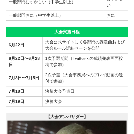
一般部門むずかしい（中学生以上）
い
一般部門おに（中学生以上）
おに
大会実施日程
大会公式サイトにて各部門の課題曲および
6月22日
大会ルール詳細ページを公開
6月22日〜6月28
1次予選期間（Twitterへの成績発表画面投
日
稿で参加）
2次予選（大会事務局へのプレイ動画の送
7月3日〜7月5日
付で参加）
7月18日
決勝大会予備日
7月19日
決勝大会
【大会アンバサダー】