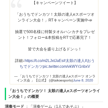
【キャンペーンツイート】
「おうちでドンカツ！太鼓の達人eスポーツオ
ンライン大会！」RTキャンペーン実施中📣
抽選で500名様に特製タオルハンカチをプレゼ
ント！フォロー&本投稿をRTで応募完了！
皆で大会を盛り上げるドンっ！
詳細↓
https://t.co/m2LJxtJaEs
#太鼓の達人
#おう
ちでドンカツ
pic.twitter.com/vkWYr1nbxV
— 「おうちでドンカツ！太鼓の達人eスポーツ オンラ
イン大会 」【公式】 (@taikoesports)
June 8, 2020
「おうちでドンカツ！ 太鼓の達人eスポーツオンライ
ン大会！」の概要
演奏モード
：「演奏ゲーム（1人であそぶ）」