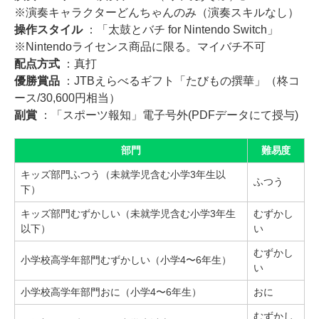
※演奏キャラクターどんちゃんのみ（演奏スキルなし）
操作スタイル
：「太鼓とバチ for Nintendo Switch」
※Nintendoライセンス商品に限る。マイバチ不可
配点方式
：真打
優勝賞品
：JTBえらべるギフト「たびもの撰華」（柊コ
ース/30,600円相当）
副賞
：「スポーツ報知」電子号外(PDFデータにて授与)
部門
難易度
キッズ部門ふつう（未就学児含む小学3年生以
ふつう
下）
キッズ部門むずかしい（未就学児含む小学3年生
むずかし
以下）
い
むずかし
小学校高学年部門むずかしい（小学4〜6年生）
い
小学校高学年部門おに（小学4〜6年生）
おに
むずかし