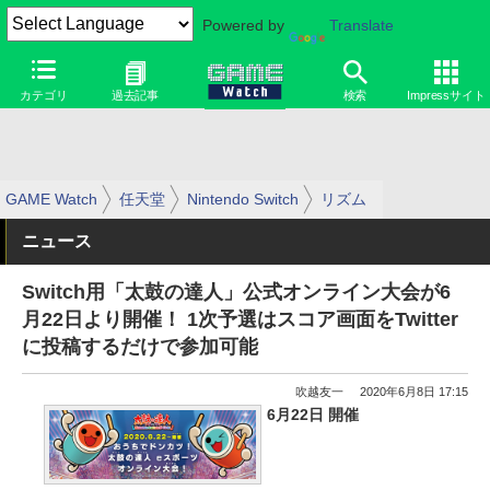
Powered by
Translate
カテゴリ
過去記事
検索
Impressサイト
GAME Watch
任天堂
Nintendo Switch
リズム
ニュース
Switch用「太鼓の達人」公式オンライン大会が6
月22日より開催！ 1次予選はスコア画面をTwitter
に投稿するだけで参加可能
吹越友一
2020年6月8日 17:15
6月22日 開催