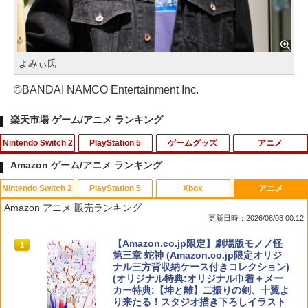
よみぃ氏
©BANDAI NAMCO Entertainment Inc.
楽天市場 ゲーム/アニメ ランキング
Nintendo Switch 2
PlayStation 5
ゲームグッズ
アニメ
Amazon ゲーム/アニメ ランキング
Nintendo Switch 2
PlayStation 5
Xbox
アニメ
【10%OFFクーポン配布中】【365日完
エイムアップリング FPS EVOgames 日
U.C.ガンダムBlu-rayライブラリーズ 機
1
1
1
Amazon アニメ 販売ランキング
全保証】 Nintendo Switch2 保護フィル
本製 天然ゴム 6個セット PS5 PS4 Switc
動戦士ガンダム 逆襲のシャア【Blu-ra
更新日時：2026/08/08 00:12
ム 任天堂 Switch2 フィルム スイッチ2
h プロコン PC コントローラー用 エイム
y】 [ 古谷徹 ]
保護フィルム ブルーライトカット 7.9イ
アシスト リング スポンジ リコイル制御
スプラトゥーン レイダース|オンライン
PlayStation 5 デジタル・エディション
【純正品】Xbox ワイヤレス コントロー
【Amazon.co.jp限定】劇場版モノノ怪
ンチ 10H ガラスザムライ 液晶保護フィ
操作性向上 ゲーミング
1
1
1
1
￥3,344
コード版
日本語専用 Console Language: Japan
ラー + USB-C® ケーブル
第三章 蛇神 (Amazon.co.jp限定オリジ
ルム OVER`s オーバーズ TP01
ese only (CFI-2200B01)
ナル三方背収納ケース付きコレクション)
￥1,980
(オリジナル特典:オリジナル巾着＋メー
￥5,832
￥8,300
￥1,480
カー特典:【坤と離】二振りの剣、十翼よ
￥55,000
「天気の子」Blu-rayスタンダード・エ
2
り来たる！スタジオ描き下ろしイラスト
ディション【Blu-ray】 [ 醍醐虎汰朗 ]