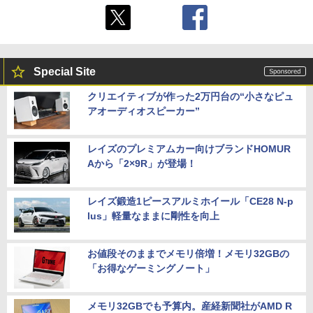
Special Site
クリエイティブが作った2万円台の“小さなピュ
アオーディオスピーカー”
レイズのプレミアムカー向けブランドHOMUR
Aから「2×9R」が登場！
レイズ鍛造1ピースアルミホイール「CE28 N-p
lus」軽量なままに剛性を向上
お値段そのままでメモリ倍増！メモリ32GBの
「お得なゲーミングノート」
メモリ32GBでも予算内。産経新聞社がAMD R