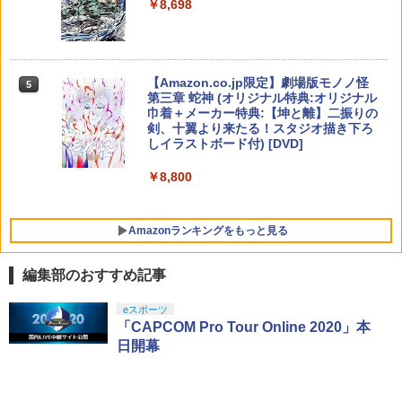
￥8,698
ラー 連射機能 ワイヤレス switch2コン
￥3,779
【純正品】DualSense ワイヤレスコン
S5、PS5 Pro、Xbox One、Xbox Serie
ンラインコード版
5
トローラ Switch2コントローラー
トローラー(CFI-ZCT2J)
s X|S 対応の高精度 H パターン シフター
￥6,658
￥5,000
￥2,960
￥10,737
￥14,141
【Amazon.co.jp限定】劇場版モノノ怪
5
第三章 蛇神 (オリジナル特典:オリジナル
【特典】真・三國無双2 with 猛将伝 Re
5
巾着＋メーカー特典:【坤と離】二振りの
【特典】テイルズ オブ エターニア リマ
mastered PS5版(【早期購入封入特
5
剣、十翼より来たる！スタジオ描き下ろ
スター Switch2版(【早期購入特典】超
典】「赤兎鐙『真・三國無双2』レトロ
しイラストボード付) [DVD]
冒険お役立ちセット)
スタイル」DLC)
￥8,800
￥3,722
￥6,358
Amazonランキングをもっと見る
編集部のおすすめ記事
eスポーツ
「CAPCOM Pro Tour Online 2020」本
日開幕