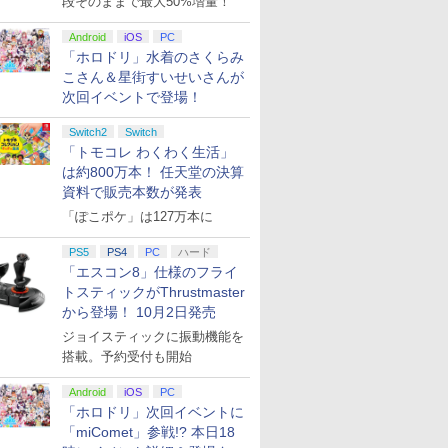
段そのままで最大50%増量！
Android
iOS
PC
「ホロドリ」水着のさくらみ
こさん＆星街すいせいさんが
次回イベントで登場！
Switch2
Switch
「トモコレ わくわく生活」
は約800万本！ 任天堂の決算
資料で販売本数が発表
「ぽこポケ」は127万本に
PS5
PS4
PC
ハード
「エスコン8」仕様のフライ
トスティックがThrustmaster
から登場！ 10月2日発売
ジョイスティックに振動機能を
搭載。予約受付も開始
Android
iOS
PC
「ホロドリ」次回イベントに
「miComet」参戦!? 本日18