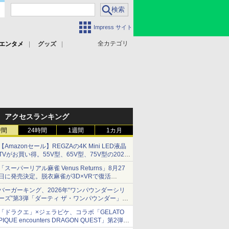
Impress サイト
全カテゴリ
エンタメ
グッズ
アクセスランキング
時間
24時間
1週間
1カ月
【Amazonセール】REGZAの4K Mini LED液晶
TVがお買い得。55V型、65V型、75V型の2026
年モデルがラインナップ
「スーパーリアル麻雀 Venus Returns」8月27
日に発売決定。脱衣麻雀が3D×VRで復活
発売から2週間は20%オフになるセールが実施
バーガーキング、2026年“ワンパウンダーシリ
ーズ”第3弾「ダーティ ザ・ワンパウンダー」を
8月7日発売
「ドラクエ」×ジェラピケ、コラボ「GELATO
「特製ガーリックマヨソース」を使用した超大
PIQUE encounters DRAGON QUEST」第2弾が
型チーズバーガー
本日発売