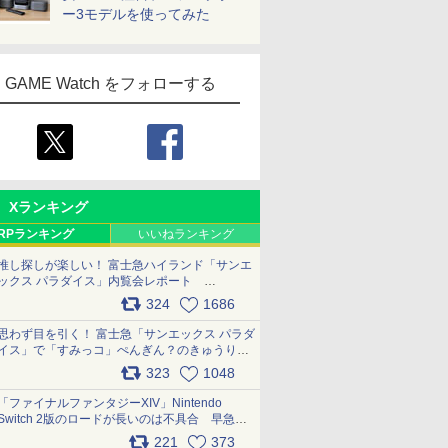
ー3モデルを使ってみた
GAME Watch をフォローする
Xランキング
RPランキング
いいねランキング
推し探しが楽しい！ 富士急ハイランド「サンエ
ックス パラダイス」内覧会レポート
pic.x.com/p718c0QB0k
324
1686
思わず目を引く！ 富士急「サンエックス パラダ
イス」で「すみっコ」ぺんぎん？のきゅうりド
ッグを食べてみた イラストそのままのメニュ
323
1048
ー化に挑戦。これが意外にもおいしい
pic.x.com/Kgl04hZaeg
「ファイナルファンタジーXIV」Nintendo
Switch 2版のロードが長いのは不具合 早急に
アップデートできるよう対応中
221
373