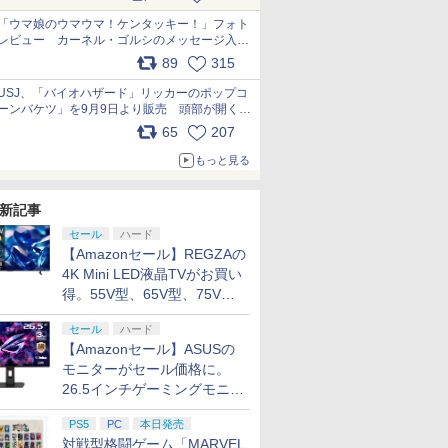
pic.x.com/s9S3nRCAGa
「ウマ娘のウマウマ！ケンタッキー！」フォト
レビュー カーネル・ゴルシのメッセージ入り
パッケージや描き下ろしトレカなどが登場
89
315
pic.x.com/PjnkR9vkXl
USJ、「バイオハザード」リッカーのポップコ
ーンバケツ」を9月9日より販売 頭部が開く仕
組み。味は恐怖を堪のう「味噌フレーバー」
65
207
pic.x.com/81MuXGahVM
もっと見る
新記事
セール
ハード
【Amazonセール】REGZAの
4K Mini LED液晶TVがお買い
得。55V型、65V型、75V型
の2026年モデルがラインナ
セール
ハード
ップ
【Amazonセール】ASUSの
モニターがセール価格に。
26.5インチゲーミングモニタ
ー「ROG Strix OLED
PS5
PC
本日発売
XG27ACDMS」限定モデルも
対戦型格闘ゲーム「MARVEL