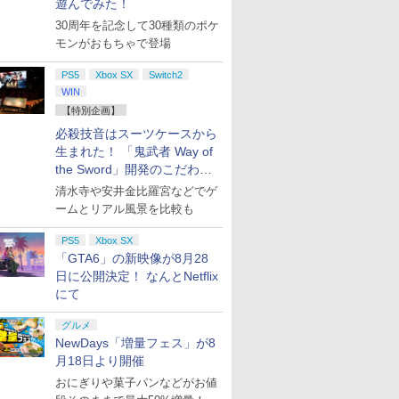
遊んでみた！
30周年を記念して30種類のポケ
モンがおもちゃで登場
PS5
Xbox SX
Switch2
WIN
【特別企画】
必殺技音はスーツケースから
生まれた！ 「鬼武者 Way of
the Sword」開発のこだわり
を目撃！
清水寺や安井金比羅宮などでゲ
ームとリアル風景を比較も
PS5
Xbox SX
「GTA6」の新映像が8月28
日に公開決定！ なんとNetflix
にて
グルメ
NewDays「増量フェス」が8
月18日より開催
おにぎりや菓子パンなどがお値