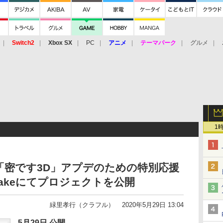
Switch2
Xbox SX
PC
アニメ
テーマパーク
グルメ
 Vita
3DS
アーケード
VR
1
「密です3D」アプデのための特別応援
uakeにてプロジェクトを公開
緑里孝行（クラフル）
2020年5月29日 13:04
5月29日 公開