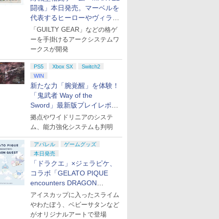
お買い得
闘魂」本日発売。マーベルを
代表するヒーローやヴィラン
たちが登場
「GUILTY GEAR」などの格ゲ
ーを手掛けるアークシステムワ
ークスが開発
PS5
Xbox SX
Switch2
WIN
新たな力「腕覚醒」を体験！
「鬼武者 Way of the
Sword」最新版プレイレポー
ト
拠点やワイドリニアのシステ
ム、能力強化システムも判明
アパレル
ゲームグッズ
本日発売
「ドラクエ」×ジェラピケ、
コラボ「GELATO PIQUE
encounters DRAGON
QUEST」第2弾が本日発売
アイスカップに入ったスライム
やわたぼう、ベビーサタンなど
がオリジナルアートで登場