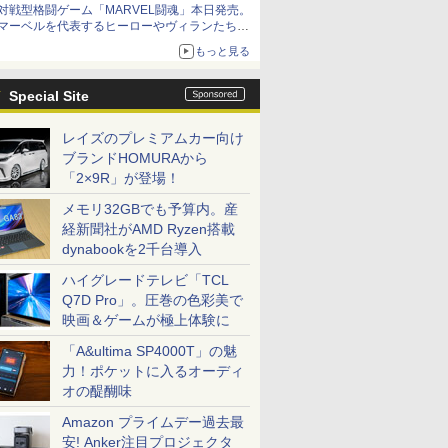
対戦型格闘ゲーム「MARVEL闘魂」本日発売。
アイスカップに入ったスライムやわたぼう、ベ
マーベルを代表するヒーローやヴィランたちが
ビーサタンなどがオリジナルアートで登場
登場
もっと見る
「GUILTY GEAR」などの格ゲーを手掛けるア
ークシステムワークスが開発
Special Site
レイズのプレミアムカー向け
ブランドHOMURAから
「2×9R」が登場！
メモリ32GBでも予算内。産
経新聞社がAMD Ryzen搭載
dynabookを2千台導入
ハイグレードテレビ「TCL
Q7D Pro」。圧巻の色彩美で
映画＆ゲームが極上体験に
「A&ultima SP4000T」の魅
力！ポケットに入るオーディ
オの醍醐味
Amazon プライムデー過去最
安! Anker注目プロジェクタ