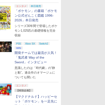
エンタメ
本日発売
「ポケモン」の書籍「ポケモ
ン公式ぜんこく図鑑 1996-
2026」本日発売
シリーズ30年間で登場したポケ
モン1,025匹の基礎情報を完全
収録
PS5
Xbox SX
Switch2
WIN
開発チームでは巌流が人気！
「鬼武者 Way of the
Sword」インタビュー
意識したのは「時代劇」の“静
と動”。過去作のオマージュに
ついても聞いた
エンタメ
【特別企画】
【マクドナルド】ハッピーセ
ット「ポケモン」を一足先に