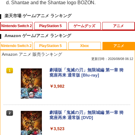
d. Shantae and the Shantae logo BOZON.
楽天市場 ゲーム/アニメ ランキング
Nintendo Switch 2
PlayStation 5
ゲームグッズ
アニメ
Amazon ゲーム/アニメ ランキング
Nintendo Switch 2
PlayStation 5
Xbox
アニメ
【マラソン期間ポイント2倍＆クーポン
【中古】Lost Soul Asideソフト:プレイ
【中古】サムライスピリッツ斬紅郎無双
【中古】Blu-ray▼リトル・マーメイド
1
1
1
1
Amazon アニメ 販売ランキング
あり】【スイッチ2対応ケースあり】 Ni
ステーション5ソフト／アクション・ゲ
剣 ベスト
ブルーレイディスク レンタル落ち
更新日時：2026/08/08 06:12
ntendo Switch 2 Switch2 ケース 有機E
ーム
L シンプル 名入れ 名前入れ 本体 スイッ
￥350
￥1,799
スプラトゥーン レイダース|オンライン
PlayStation 5 デジタル・エディション
【純正品】Xbox ワイヤレス コントロー
劇場版「鬼滅の刃」無限城編 第一章 猗
チ ライト 任天堂 ニンテンドー 保護 カバ
1
1
1
1
￥850
コード版
日本語専用 Console Language: Japan
ラー + USB-C® ケーブル
窩座再来 通常版 [Blu-ray]
ー 入れ物 コンパクト 収納
ese only (CFI-2200B01)
￥5,832
￥8,300
￥3,982
￥2,980
リコリス・リコイル ぶくぶ おおきめ
2
￥55,000
エアコンカビとりすいすい（G型モデ
【新品】PS5 がんばれゴエモン大集合!
アクリルキーホルダー 01.錦木千束（制
2
2
ル、エアコンファン掃除ブラシ）スペア
【メール便】
服ver.）
ブラシカートリッジ1個付き
【純正品】Xbox ワイヤレス コントロー
Nintendo Switch 2 ACアダプター
2
￥4,890
￥880
2
スプラトゥーン レイダース -Switch2
劇場版「鬼滅の刃」無限城編 第一章 猗
Beast of Reincarnation -PS5 【特典】
ラー (ロボット ホワイト)
2
2
￥3,723
2
窩座再来 通常版 [DVD]
プロダクトコード 封入
￥3,975
￥6,449
￥7,681
￥3,523
￥7,286
リコリス・リコイル ぶくぶ おおきめ
3