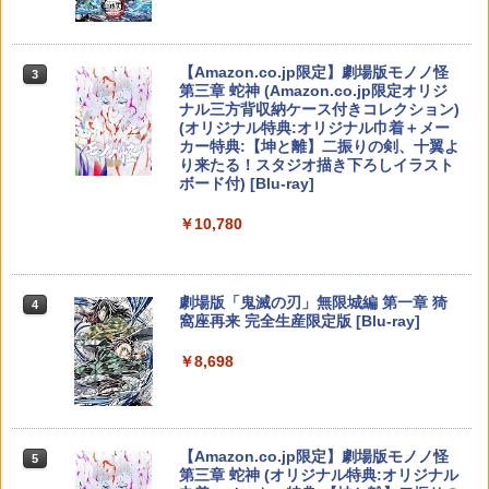
【中古】黒神話：悟空ソフト:プレイステ
劇場版「鬼滅の刃」無限城編 第一章 猗
アクリルキーホルダー 06.井ノ上たきな
3
3
ーション5ソフト／ロールプレイング・
窩座再来(完全生産限定版)【Blu-ray】 [
（夏服ver.）
ゲーム
吾峠呼世晴 ]
【純正品】Xbox ワイヤレス コントロー
3
メトロイドプライム4 ビヨンド Nintend
3
ラー (カーボンブラック)
￥880
o Switch 2 Edition
Nintendo Switch 2(日本語・国内専用)
【Amazon.co.jp限定】劇場版モノノ怪
【純正品】ディスクドライブ(CFI-ZDD1
3
3
3
￥5,700
￥8,690
第三章 蛇神 (Amazon.co.jp限定オリジ
J) PlayStation 5
￥8,020
ナル三方背収納ケース付きコレクション)
￥4,939
￥55,871
(オリジナル特典:オリジナル巾着＋メー
￥11,980
リコリス・リコイル ぶくぶ おおきめ
4
カー特典:【坤と離】二振りの剣、十翼よ
首都高バトル / Tokyo Xtreme Racer
劇場版「鬼滅の刃」無限城編 第一章 猗
アクリルキーホルダー 05.錦木千束（夏
4
4
り来たる！スタジオ描き下ろしイラスト
窩座再来(通常版)【Blu-ray】 [ 吾峠呼世
【純正品】Xbox 充電式バッテリー + US
服ver.）
4
ボード付) [Blu-ray]
晴 ]
B-C ケーブル
￥6,333
Star Fox (スターフォックス)
4
【純正品】DualSense ワイヤレスコン
ニンテンドープリペイド番号 9000円|オ
4
￥880
4
￥10,780
トローラー ミッドナイト ブラック(CFI-
ンラインコード版
￥3,960
￥2,618
￥5,327
ZCT2J01)
￥9,000
￥10,737
[Switch 2] ぽこ あ ポケモン エキスパン
5
劇場版「鬼滅の刃」無限城編 第一章 猗
4
Winning Post 10 2026 PS5版
TVアニメ 違国日記 Blu-ray 第1+2巻 セ
5
ションパス（ダウンロード版）※3,200
5
窩座再来 完全生産限定版 [Blu-ray]
【国内正規品】Thrustmaster スラスト
ット
5
ポイントまでご利用可
マスター TH8S シフター - PC、PS4、P
￥6,675
ニンテンドープリペイド番号 5000円|オ
5
[Switch 2] スプラトゥーン レイダース
￥8,698
5
【純正品】DualSense ワイヤレスコン
S5、PS5 Pro、Xbox One、Xbox Serie
ンラインコード版
5
￥19,800
￥4,400
（ダウンロード版）※4,800ポイントま
トローラー(CFI-ZCT2J)
s X|S 対応の高精度 H パターン シフター
でご利用可 ■
￥5,000
￥10,737
￥14,141
￥6,480
【Amazon.co.jp限定】劇場版モノノ怪
5
第三章 蛇神 (オリジナル特典:オリジナル