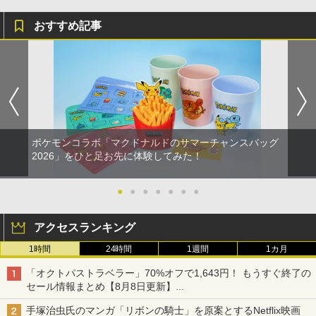
おすすめ記事
ポケモンコラボ「マクドナルドのサマーチャンスバッグ
2026」をひと足お先に体験してみた！
●
●
●
●
●
●
●
アクセスランキング
1時間
24時間
1週間
1カ月
「オクトパストラベラー」70%オフで1,643円！ もうすぐ終了の
セール情報まとめ【8月8日更新】
ニンテンドーeショップでは「大神 絶景版」が67%オフで990円
手塚治虫氏のマンガ「リボンの騎士」を原案とするNetflix映画