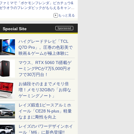
ファミマで「ポケモンフレンダ」ピカチュウ&
「特製ガーリックマヨソース」を使用した超大
ゼラオラのフレンダピックがもらえるキャンペ
型チーズバーガー
ーン開催！
もっと見る
Special Site
ハイグレードテレビ「TCL
Q7D Pro」。圧巻の色彩美で
映画＆ゲームが極上体験に
マウス、RTX 5060 Ti搭載ゲ
ーミングPCが7万5,000円オ
フで30万円台！
お値段そのままでメモリ倍
増！メモリ32GBの「お得な
ゲーミングノート」
レイズ鍛造1ピースアルミホ
イール「CE28 N-plus」軽量
なままに剛性を向上
レイズのパワーデザインホイ
ール「M6」に新色登場!!