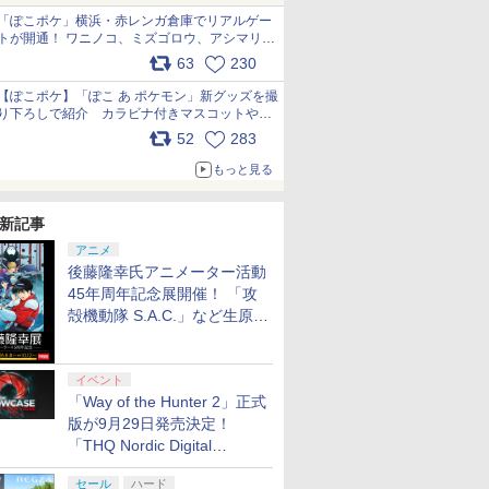
「ぽこポケ」横浜・赤レンガ倉庫でリアルゲー
トが開通！ ワニノコ、ミズゴロウ、アシマリ登
場シーンをレポート pic.x.com/LDgEByVl6D
63
230
【ぽこポケ】「ぽこ あ ポケモン」新グッズを撮
り下ろしで紹介 カラビナ付きマスコットやス
クエアポーチが仲間入り
52
283
pic.x.com/XmVAgBxaW5
もっと見る
新記事
アニメ
後藤隆幸氏アニメーター活動
45年周年記念展開催！ 「攻
殻機動隊 S.A.C.」など生原
画、総作画監督修正が展示
イベント
「Way of the Hunter 2」正式
版が9月29日発売決定！
「THQ Nordic Digital
Showcase 2026」まとめ
セール
ハード