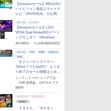
【Amazonセール】REGZAの
ハイビジョン液晶スマートテ
レビ「24V35N(A)」がお買い
得！
セール
ハード
【Amazonセール】LGの
VESA Dual Mode対応ゲーミ
ングモニター「UltraGear
27G850A-B」がお買い得！
4K/240Hz・フルHD/480Hz対応
セール
PS5
PS4
Switch2
WIN
「オクトパストラベラー」
70%オフで1,643円！ もうす
ぐ終了のセール情報まとめ
【8月8日更新】
ニンテンドーeショップでは
「大神 絶景版」が67%オフで
990円
イベント
エンタメ
【特集】
「ドラクエ」「ポケモン」