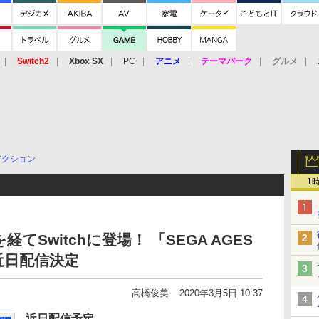
Switch2
Xbox SX
PC
アニメ
テーマパーク
グルメ
 Vita
3DS
アーケード
VR
アクション
1
経てSwitchに登場！ 「SEGA AGES
E」近日配信決定
高橋俊美
2020年3月5日 10:37
近日配信予定