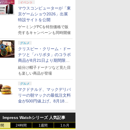
イベント
マウスコンピューターが「東
京ゲームショウ2026」出展
特設サイトを公開
ゲーミングPCを特別価格で販
売するキャンペーンも同時開催
グルメ
クリスピー・クリーム・ドー
ナツと「ハリポタ」のコラボ
商品が8月21日より期間限定
で発売
組分け帽子ドーナツなど見た目
も楽しい商品が登場
グルメ
マクドナルド、マックデリバ
リーの朝マックの最低注文料
金が500円値上げ。8月18日
より1,500円から受付
Impress Watchシリーズ 人気記事
時間
24時間
1週間
1カ月