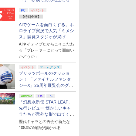
てみた
PC
イベント
【特別企画】
AIでゲームを面白くする。ホ
ロライブ実況で人気「ミメシ
ス」開発スタジオが掲げ
る“AI活用の信念”とは？【講
AIネイティブだからこそこだわ
演レポート】
る「プレーヤーにとって面白い
かどうか」
イベント
ゲームグッズ
ブリッツボールのクッショ
ン！ 「ファイナルファンタ
ジーX」25周年展覧会のグッ
ズ情報が公開
Android
iOS
PC
「幻想水滸伝 STAR LEAP」
先行レビュー 懐かしいキャ
ラたちが意外な形で出てくる
シリーズ完全新作！
歴代キャラとの再会や新たな
108星の物語が描かれる