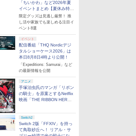
「ちいかわ」など2026年夏
イベントまとめ【夏休み特
集】
限定グッズは見逃し厳禁！ 推
し活や家族でも楽しめる注目イ
ベント8選
イベント
配信番組「THQ Nordicデジ
タルショーケース2026」は
本日8月8日4時より公開！
「Expeditions: Samurai」など
の最新情報を公開
アニメ
手塚治虫氏のマンガ「リボン
の騎士」を原案とするNetflix
映画「THE RIBBON HERO
リボンヒーロー」本日配信開
始
Switch2
Switch 2版「FFXIV」を持っ
て鳥取砂丘へ！ リアル・サ
ゴリー砂漠で光の戦士になっ