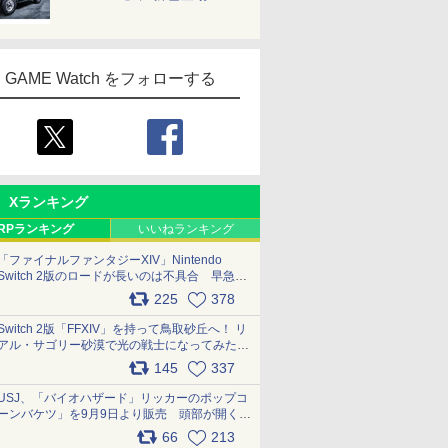
GAME Watch をフォローする
Xランキング
RPランキング
いいねランキング
「ファイナルファンタジーXIV」Nintendo
Switch 2版のロードが長いのは不具合 早急に
アップデートできるよう対応中
225
378
pic.x.com/s9S3nRCAGa
Switch 2版「FFXIV」を持って鳥取砂丘へ！ リ
アル・サゴリー砂漠で光の戦士になってみた
pic.x.com/qyOfL2uv1n
145
337
USJ、「バイオハザード」リッカーのポップコ
ーンバケツ」を9月9日より販売 頭部が開く仕
組み。味は恐怖を堪のう「味噌フレーバー」
66
213
pic.x.com/81MuXGahVM