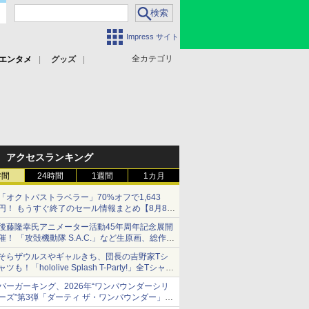
Impress サイト
全カテゴリ
エンタメ
グッズ
アクセスランキング
時間
24時間
1週間
1カ月
「オクトパストラベラー」70%オフで1,643
円！ もうすぐ終了のセール情報まとめ【8月8日
更新】
後藤隆幸氏アニメーター活動45年周年記念展開
ニンテンドーeショップでは「大神 絶景版」が
催！ 「攻殻機動隊 S.A.C.」など生原画、総作画
67%オフで990円
監督修正が展示
そらザウルスやギャルきち、団長の吉野家Tシ
ャツも！「hololive Splash T-Party!」全Tシャツ
ラインナップ公開＆オンライン販売開始
バーガーキング、2026年“ワンパウンダーシリ
ーズ”第3弾「ダーティ ザ・ワンパウンダー」を
8月7日発売