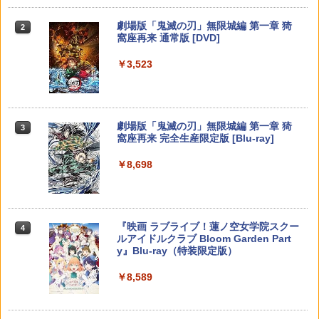
＋特典178分／輸出不可/本編Blu-ray+2C
イヤレスコントローラー SONY対応 ロワ
D＋特典Blu-ray)[ANZX-18501]【発売
ジャパン アストロボット Destiny 2
￥382
スプラトゥーン レイダース -Switch2
劇場版「鬼滅の刃」無限城編 第一章 猗
日】2026/7/29【Blu-rayDisc】
Beast of Reincarnation -PS5 【特典】
Xbox プリペイドカード 3,000円 デジタ
2
2
任天堂純正品 Nintendo Switch タッチ
2
2
2
窩座再来 通常版 [DVD]
プロダクトコード 封入
ルコード 【旧 Xbox ギフトカード】 [オ
ペン Switch Switch2 スイッチ スイッチ
￥1,780
ンラインコード]
￥6,455
2 タッチペン 純正 スタイラスペン Ninte
￥11,000
￥3,523
ndo ニンテンドースイッチ ニンテンド
￥7,286
【中古】おどるメイドインワリオ - Wii
3
ースイッチ2 静電式 タッチ操作 ゲームア
￥3,000
クセサリー 正規品 4902370543421
STRASSE RCZ01用 コントローラーホル
3
￥509
転生したら第七王子だったので、気まま
ダー 左側 左右兼用 ゲームパッド PS4 P
3
￥3,450
に魔術を極めます 第2期 1《特装限定
S5 コントローラースタンド ゲームパッ
Nintendo Switch 2(日本語・国内専用)
劇場版「鬼滅の刃」無限城編 第一章 猗
【純正品】ディスクドライブ(CFI-ZDD1
3
3
版》 (初回限定) 【Blu-ray】
Xbox プリペイドカード 1,000円 デジタ
3
ド 収納[コックピット レースゲーム]
3
窩座再来 完全生産限定版 [Blu-ray]
J) PlayStation 5
ルコード 【旧 Xbox ギフトカード】 [オ
￥55,095
ンラインコード]
￥17,424
￥2,981
￥8,698
￥11,849
テーブルモード専用 ポータブルUSBハブ
3
NewスーパーマリオブラザーズWii ノコ
4
スタンド 2ポート for Nintendo Switch
￥1,000
ノコエアホッケー
2
【楽天ブックス限定連動購入特典】『無
【特典】AKIBA LOST PS5版(【初回封
4
4
￥1,218
￥3,980
【純正品】DualSense ワイヤレスコン
職転生3 ～異世界行ったら本気だす～』
ニンテンドープリペイド番号 9000円|オ
4
入特典】ゲーム内デジタルアイテム（特
4
『映画 ラブライブ！蓮ノ空女学院スクー
4
トローラー ミッドナイト ブラック(CFI-
Chapter 1 (初回生産限定版)【Blu-ray】
【純正品】Xbox ワイヤレス コントロー
ンラインコード版
典スチル画像）)
4
ルアイドルクラブ Bloom Garden Part
ZCT2J01)
(描き下ろしアクリルスタンド(描き下ろ
ラー + USB-C® ケーブル
y』Blu-ray（特装限定版）
しキャラクター：シルフィエット・グレ
￥9,000
￥5,507
【中古】【PS4】BIOHAZARD VILLAG
イラット)) [ 内山夕実 ]
5
￥10,737
【特典】アナザーエデン ビギンズ Ninte
￥8,300
4
E【予約特典】武器パーツ「ラクーン
￥8,589
ndo Switch 2 Edition(【早期購入封入
君」と「サバイバルリソースパック」が
特典】シリアルコード)
￥17,600
手に入るプロダクトコード(無償)
ニンテンドープリペイド番号 5000円|オ
【店内全品P10倍 8/4〜要エントリー】
5
5
￥4,931
【純正品】DualSense ワイヤレスコン