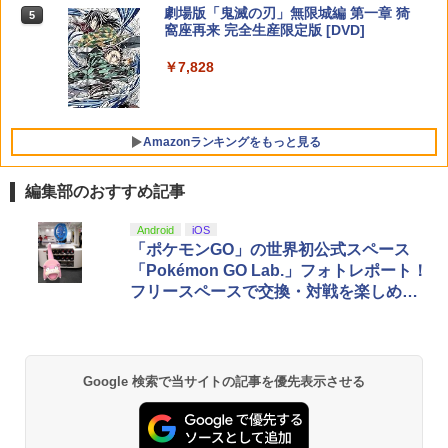
Xbox プリペイドカード 5,000円 デジタ
ンラインコード版
5
【中古】[PS5] プラグマタ(PRAGMATA)
5
￥1,310
劇場版「鬼滅の刃」無限城編 第一章 猗
5
トローラー(CFI-ZCT2J)
ルコード 【旧 Xbox ギフトカード】 [オ
通常版 カプコン(20260417)
窩座再来 完全生産限定版 [DVD]
【楽天ブックス限定連動購入特典】『無
ンラインコード]
5
￥5,000
職転生3 ～異世界行ったら本気だす～』
￥10,737
￥5,640
￥7,828
Chapter 2 (初回生産限定版)【Blu-ray】
アークシステムワークス 【Switch2】デ
￥5,000
5
(描き下ろしアクリルスタンド(描き下ろ
イヴ・ザ・ダイバー COMPLETE EDITI
しキャラクター：シルフィエット・グレ
ON [NXS-P-A8XTC NSW2 デイブ ザ ダ
イラット)) [ 内山夕実 ]
イバ- コンプリ-ト エディション]
Amazonランキングをもっと見る
￥17,600
￥5,740
編集部のおすすめ記事
Android
iOS
「ポケモンGO」の世界初公式スペース
「Pokémon GO Lab.」フォトレポート！
フリースペースで交換・対戦を楽しめ
る！
Google 検索で当サイトの記事を優先表示させる