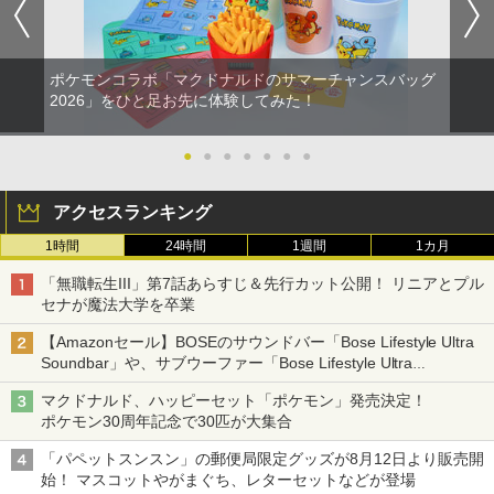
ポケモンコラボ「マクドナルドのサマーチャンスバッグ
2026」をひと足お先に体験してみた！
●
●
●
●
●
●
●
アクセスランキング
1時間
24時間
1週間
1カ月
「無職転生III」第7話あらすじ＆先行カット公開！ リニアとプル
セナが魔法大学を卒業
【Amazonセール】BOSEのサウンドバー「Bose Lifestyle Ultra
Soundbar」や、サブウーファー「Bose Lifestyle Ultra
Subwoofer」などお買い得！
マクドナルド、ハッピーセット「ポケモン」発売決定！
ポケモン30周年記念で30匹が大集合
「パペットスンスン」の郵便局限定グッズが8月12日より販売開
始！ マスコットやがまぐち、レターセットなどが登場