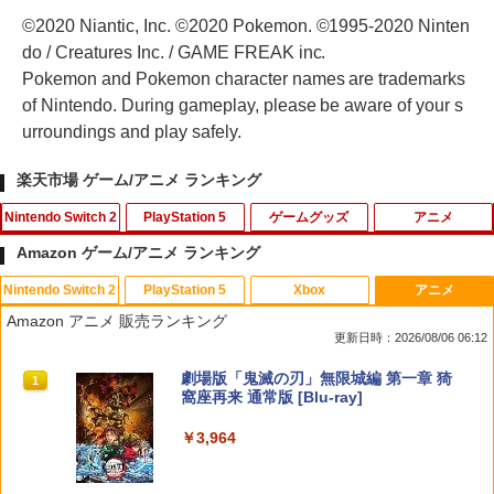
©2020 Niantic, Inc. ©2020 Pokemon. ©1995-2020 Ninten
do / Creatures Inc. / GAME FREAK inc.
Pokemon and Pokemon character names are trademarks
of Nintendo. During gameplay, please be aware of your s
urroundings and play safely.
楽天市場 ゲーム/アニメ ランキング
Nintendo Switch 2
PlayStation 5
ゲームグッズ
アニメ
Amazon ゲーム/アニメ ランキング
Nintendo Switch 2
PlayStation 5
Xbox
アニメ
Switch2 冷却ファン Nintendo switch 2
【中古】【18歳以上対象】Saints Row
【中古】ドラゴンシャドウスペル
【中古】カーズ MovieNEX [純正ブルー
1
1
1
1
Amazon アニメ 販売ランキング
ドック 対応 スイッチ2 NS2 ドック 放熱
(セインツロウ)ソフト:プレイステーショ
レイ＋純正ケース]
更新日時：2026/08/06 06:12
ベース 冷却スタンド クーリングファン
ン5ソフト／アクション・ゲーム
￥350
圧送式 デュアルターボファン 自動ON/O
￥1,780
スプラトゥーン レイダース|オンライン
PlayStation 5 デジタル・エディション
Xbox プリペイドカード 10,000円 デジ
劇場版「鬼滅の刃」無限城編 第一章 猗
FF 3段階速度 静音設計 TVモード 熱対策
1
1
1
1
￥410
コード版
日本語専用 Console Language: Japan
タルコード 【旧 Xbox ギフトカード】
窩座再来 通常版 [Blu-ray]
オーバーヒート防止 ゲーム機 周辺機器
ese only (CFI-2200B01)
[オンラインコード]
ナノテープ付属 switch2 本体
￥5,832
￥3,964
￥55,000
￥10,000
￥2,999
【中古】ハッピープライスセレクション
劇場版 鬼滅の刃 無限城編 第一章
【大容量】SILENT HILL f PS5対応 LIP1
2
2
2
ルイージマンション2
猗窩座再来 (完全生産限定版／本編154分
708 互換 バッテリー【PSE基準検品】ワ