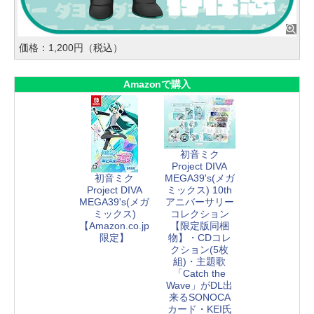
価格：1,200円（税込）
Amazonで購入
初音ミク
Project DIVA
初音ミク
MEGA39's(メガ
Project DIVA
ミックス) 10th
MEGA39's(メガ
アニバーサリー
ミックス)
コレクション
【Amazon.co.jp
【限定版同梱
限定】
物】・CDコレ
クション(5枚
組)・主題歌
「Catch the
Wave」がDL出
来るSONOCA
カード・KEI氏