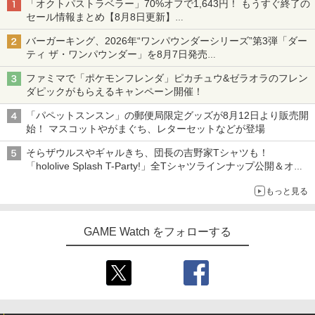
「オクトパストラベラー」70%オフで1,643円！ もうすぐ終了の
セール情報まとめ【8月8日更新】
ニンテンドーeショップでは「大神 絶景版」が67%オフで990円
バーガーキング、2026年“ワンパウンダーシリーズ”第3弾「ダー
ティ ザ・ワンパウンダー」を8月7日発売
「特製ガーリックマヨソース」を使用した超大型チーズバーガー
ファミマで「ポケモンフレンダ」ピカチュウ&ゼラオラのフレン
ダピックがもらえるキャンペーン開催！
「パペットスンスン」の郵便局限定グッズが8月12日より販売開
始！ マスコットやがまぐち、レターセットなどが登場
そらザウルスやギャルきち、団長の吉野家Tシャツも！
「hololive Splash T-Party!」全Tシャツラインナップ公開＆オン
ライン販売開始
もっと見る
GAME Watch をフォローする