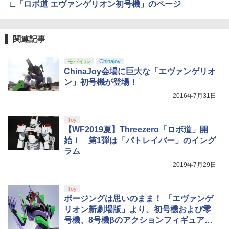
□「ロボ道 エヴァンゲリオン初号機」のページ
カー特典:【坤と離】二振りの剣、十翼よ
り来たる！スタジオ描き下ろしイラスト
ボード付) [Blu-ray]
関連記事
￥10,780
モバイル
Chinajoy
ChinaJoy会場に巨大な「エヴァンゲリオ
劇場版「鬼滅の刃」無限城編 第一章 猗
4
ン」初号機が登場！
窩座再来 完全生産限定版 [Blu-ray]
2016年7月31日
￥8,698
Toy
【WF2019夏】Threezero「ロボ道」開
始！ 第1弾は「パトレイバー」のイング
『映画 ラブライブ！蓮ノ空女学院スクー
ラム
5
ルアイドルクラブ Bloom Garden Part
2019年7月29日
y』Blu-ray（特装限定版）
￥8,589
Toy
ポージングは思いのまま！ 「エヴァンゲ
リオン新劇場版」より、初号機および零
号機、8号機βのアクションフィギュアが