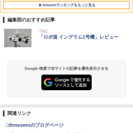
Amazonランキングをもっと見る
Nintendo Switch 2 ACアダプター
5
編集部のおすすめ記事
￥3,974
劇場版「鬼滅の刃」無限城編 第一章 猗
Toy
1
窩座再来 通常版 [Blu-ray]
「ロボ道 イングラム1号機」レビュー
￥3,982
Google 検索で当サイトの記事を優先表示させる
劇場版「鬼滅の刃」無限城編 第一章 猗
2
窩座再来 通常版 [DVD]
￥3,523
関連リンク
【Amazon.co.jp限定】劇場版モノノ怪
3
第三章 蛇神 (Amazon.co.jp限定オリジ
□threezeroのブログページ
ナル三方背収納ケース付きコレクション)
(オリジナル特典:オリジナル巾着＋メー