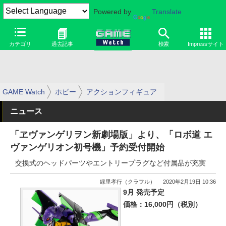
Powered by
Translate
カテゴリ
過去記事
検索
Impressサイト
GAME Watch
ホビー
アクションフィギュア
ニュース
「ヱヴァンゲリヲン新劇場版」より、「ロボ道 エ
ヴァンゲリオン初号機」予約受付開始
交換式のヘッドパーツやエントリープラグなど付属品が充実
緑里孝行（クラフル）
2020年2月19日 10:36
9月 発売予定
価格：16,000円（税別）