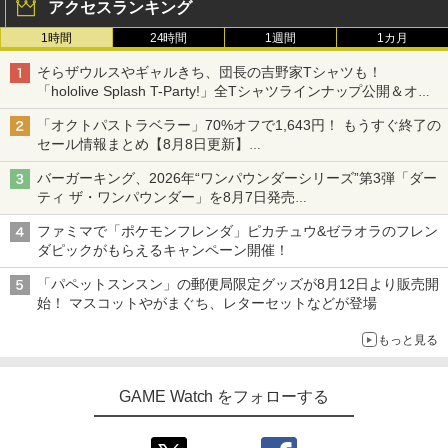
アクセスランキング
1時間
24時間
1週間
1カ月
そらザウルスやギャルきち、団長の吉野家Tシャツも！
「hololive Splash T-Party!」全Tシャツラインナップ公開＆オン
ライン販売開始
「オクトパストラベラー」70%オフで1,643円！ もうすぐ終了の
セール情報まとめ【8月8日更新】
ニンテンドーeショップでは「大神 絶景版」が67%オフで990円
バーガーキング、2026年“ワンパウンダーシリーズ”第3弾「ダー
ティ ザ・ワンパウンダー」を8月7日発売
「特製ガーリックマヨソース」を使用した超大型チーズバーガー
ファミマで「ポケモンフレンダ」ピカチュウ&ゼラオラのフレン
ダピックがもらえるキャンペーン開催！
「パペットスンスン」の郵便局限定グッズが8月12日より販売開
始！ マスコットやがまぐち、レターセットなどが登場
もっと見る
GAME Watch をフォローする