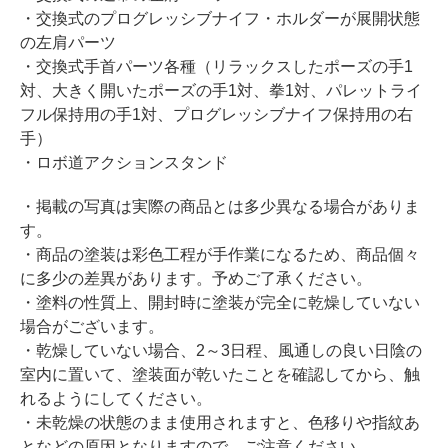
・交換式のプログレッシブナイフ・ホルダーが展開状態
の左肩パーツ
・交換式手首パーツ各種（リラックスしたポーズの手1
対、大きく開いたポーズの手1対、拳1対、パレットライ
フル保持用の手1対、プログレッシブナイフ保持用の右
手）
・ロボ道アクションスタンド
・掲載の写真は実際の商品とは多少異なる場合がありま
す。
・商品の塗装は彩色工程が手作業になるため、商品個々
に多少の差異があります。予めご了承ください。
・塗料の性質上、開封時に塗装が完全に乾燥していない
場合がございます。
・乾燥していない場合、2～3日程、風通しの良い日陰の
室内に置いて、塗装面が乾いたことを確認してから、触
れるようにしてください。
・未乾燥の状態のまま使用されますと、色移りや指紋あ
となどの原因となりますので、ご注意ください。