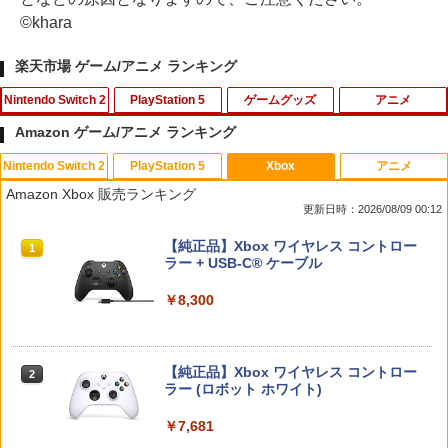
©khara
楽天市場 ゲーム/アニメ ランキング
Nintendo Switch 2
PlayStation 5
ゲームグッズ
アニメ
Amazon ゲーム/アニメ ランキング
Nintendo Switch 2
PlayStation 5
Xbox
アニメ
【7週連続1位】inklink公式 Switch / Sw
CYBER ・ コントローラー充電ケーブル
【中古】ゲーム&ワリオ
【中古】 ウォーキング with ダイナソー
1
1
1
1
Amazon Xbox 販売ランキング
itch2 コントローラー 最新モデル 最新フ
Type-C to C （ PS5 用） 3m
[レンタル落ち] [Blu-ray] [ブルーレイ]
更新日時：2026/08/09 00:12
ァームウェア プロコン プロコン2 プロコ
￥1,288
ントローラー スイッチ2 スイッチ Switc
￥1,188
￥84
スプラトゥーン レイダース|オンライン
PlayStation 5 デジタル・エディション
【純正品】Xbox ワイヤレス コントロー
h コントローラー ワイヤレスコントロー
1
1
1
コード版
日本語専用 Console Language: Japan
ラー + USB-C® ケーブル
ラー 連射機能 ワイヤレス switch2コン
ese only (CFI-2200B01)
トローラ Switch2コントローラー
￥5,832
￥8,300
￥55,000
￥2,960
【中古】 ドラゴンボール Sparking！
【中古】ファイナルファンタジーコレク
エアコンカビとりすいすい（G型モデ
2
2
2
ZERO／PS5
ション
ル、エアコンファン掃除ブラシ）スペア
ブラシカートリッジ1個付き
【純正品】Xbox ワイヤレス コントロー
￥2,783
￥1,503
2
スプラトゥーン レイダース -Switch2
Beast of Reincarnation -PS5 【特典】
ラー (ロボット ホワイト)
2
Switch2用 温度モニターファン
￥3,723
2
2
プロダクトコード 封入
￥6,449
￥7,681
￥3,224
￥7,286