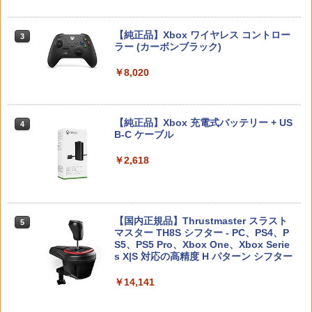
Switch2 ケース スイッチ2 Nintendo 対
3
【中古】 オクトパストラベラー0／PS5
Vivy -Fluorite Eye’s Song- 4 完全生産
3
応 スイッチ スイッチツー 名入れ かわい
3
限定版 BD
い ニンテンドースイッチ カバー ポーチ
【純正品】Xbox ワイヤレス コントロー
￥3,872
switch Lite 新型 本体 ジョイコン ソフ
3
ラー (カーボンブラック)
￥3,980
ト ケーブル 収納可能 ポーチ クリスマス
Nintendo Switch 2(日本語・国内専用)
【純正品】ディスクドライブ(CFI-ZDD1
3
【お買い物マラソン期間限定♪最大30％O
3
ギフト クリスマス プレゼント 送料無料
3
J) PlayStation 5
FF】【tomtoc公式店】 Switch 2対応 ハ
￥8,020
￥55,491
ードケース FancyCase-G05 Nintendo
￥1,300
2025年 スイッチ2モデル用 スリムケース
￥11,980
持ち運び キャリングケース 耐衝撃 薄型
70年代風ロボットアニメ ゲッP-X PS5
【送料無料】劇場版「鬼滅の刃」無限城
4
4
ハードポーチ ゲームカード12枚収納 ア
版
編 第一章 猗窩座再来(通常版)【Blu-ra
【純正品】Xbox 充電式バッテリー + US
4
クセサリーポーチ
y】/アニメーション[Blu-ray]【返品種別
B-C ケーブル
【中古品】 Nintendo SUPER Famicom
4
A】
【純正品】DualSense ワイヤレスコン
￥3,878
ニンテンドープリペイド番号 9000円|オ
4
SFC ニンテンドー スーパー ファミコン
4
￥2,653
トローラー ミッドナイト ブラック(CFI-
ンラインコード版
￥2,618
ソフト 魂斗羅スピリッツ 併売 ソフト汚
ZCT2J01)
￥4,400
れ 023-260714-mh-06-fuzh 万代Net店
￥9,000
￥10,737
￥3,000
【顧客満足度98.3%】 Switch2 ケース
シルバースタージャパン 【PS5】遊んで
4
5
大容量 Switch2/Switch通常モデル/Swit
将棋が強くなる！ 銀星将棋DX2 [ELJM-
Vivy -Fluorite Eye’s Song- 6【完全生産
【国内正規品】Thrustmaster スラスト
5
5
ch lite/Switch 有機ELモテルに対応 収納
30494 PS5 ギンセイショウギ DX 2]
限定版】【Blu-ray】 [ 種崎敦美 ]
マスター TH8S シフター - PC、PS4、P
ニンテンドープリペイド番号 5000円|オ
5
バッグ 防水 防塵 耐衝撃 持ち運び便利 ポ
【純正品】DualSense ワイヤレスコン
S5、PS5 Pro、Xbox One、Xbox Serie
ンラインコード版
5
[Switch 2] ぽこ あ ポケモン エキスパン
5
ーチ スタンド/コントローラー/カード/ド
￥4,480
トローラー(CFI-ZCT2J)
s X|S 対応の高精度 H パターン シフター
￥6,160
ションパス（ダウンロード版）※3,200
ックなど収納可能 カバー 収納ボックス
ポイントまでご利用可
￥5,000
￥10,737
￥14,141
￥2,880
￥4,400