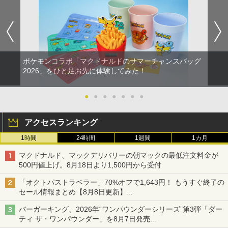
ポケモンコラボ「マクドナルドのサマーチャンスバッグ
2026」をひと足お先に体験してみた！
●
●
●
●
●
●
●
アクセスランキング
1時間
24時間
1週間
1カ月
マクドナルド、マックデリバリーの朝マックの最低注文料金が
500円値上げ。8月18日より1,500円から受付
「オクトパストラベラー」70%オフで1,643円！ もうすぐ終了の
セール情報まとめ【8月8日更新】
ニンテンドーeショップでは「大神 絶景版」が67%オフで990円
バーガーキング、2026年“ワンパウンダーシリーズ”第3弾「ダー
ティ ザ・ワンパウンダー」を8月7日発売