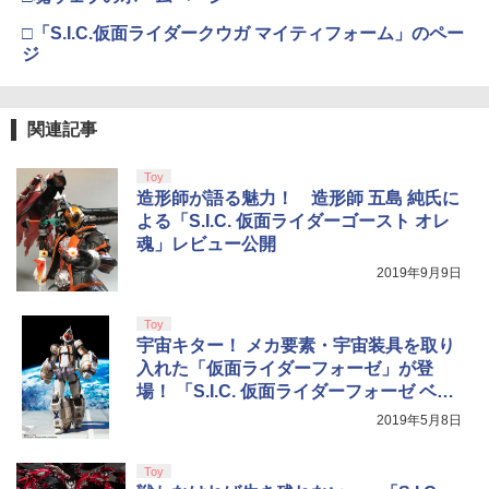
□「S.I.C.仮面ライダークウガ マイティフォーム」のペー
ジ
関連記事
Toy
造形師が語る魅力！ 造形師 五島 純氏に
よる「S.I.C. 仮面ライダーゴースト オレ
魂」レビュー公開
2019年9月9日
Toy
宇宙キター！ メカ要素・宇宙装具を取り
入れた「仮面ライダーフォーゼ」が登
場！ 「S.I.C. 仮面ライダーフォーゼ ベー
スステイツ」
2019年5月8日
Toy