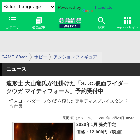
Powered by
Translate
カテゴリ
過去記事
検索
Impressサイト
GAME Watch
ホビー
アクションフィギュア
ニュース
造形士 大山竜氏が仕掛けた「S.I.C.仮面ライダー
クウガ マイティフォーム」予約受付中
怪人ゴ・バダー・バの姿を模した専用ディスプレイスタンド
も付属
長岡 頼（クラフル）
2019年12月24日 18:32
2020年1月 発売予定
価格：12,000円（税別）