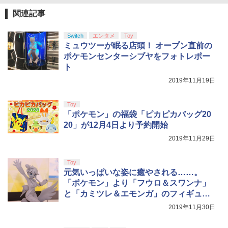
『映画 ラブライブ！蓮ノ空女学院スクー
4
トローラー ミッドナイト ブラック(CFI-
Chapter 1 (初回生産限定版)【Blu-ray】
【純正品】Xbox ワイヤレス コントロー
ンラインコード版
4
ルアイドルクラブ Bloom Garden Part
ZCT2J01)
関連記事
(描き下ろしアクリルスタンド(描き下ろ
ラー + USB-C® ケーブル
y』Blu-ray（特装限定版）
しキャラクター：シルフィエット・グレ
￥9,000
イラット)) [ 内山夕実 ]
￥10,737
￥8,300
Switch
エンタメ
Toy
￥8,589
ミュウツーが眠る店頭！ オープン直前の
￥17,600
ポケモンセンターシブヤをフォトレポー
ニンテンドープリペイド番号 5000円|オ
5
ト
【純正品】DualSense ワイヤレスコン
Xbox プリペイドカード 5,000円 デジタ
ンラインコード版
5
5
劇場版「鬼滅の刃」無限城編 第一章 猗
5
トローラー(CFI-ZCT2J)
ルコード 【旧 Xbox ギフトカード】 [オ
2019年11月19日
窩座再来 完全生産限定版 [DVD]
【楽天ブックス限定連動購入特典】『無
ンラインコード]
5
￥5,000
職転生3 ～異世界行ったら本気だす～』
￥10,737
￥7,828
Chapter 2 (初回生産限定版)【Blu-ray】
Toy
￥5,000
(描き下ろしアクリルスタンド(描き下ろ
「ポケモン」の福袋「ピカピカバッグ20
しキャラクター：シルフィエット・グレ
20」が12月4日より予約開始
イラット)) [ 内山夕実 ]
2019年11月29日
￥17,600
Toy
元気いっぱいな姿に癒やされる……。
「ポケモン」より「フウロ＆スワンナ」
と「カミツレ＆エモンガ」のフィギュア
を見てきた！
2019年11月30日