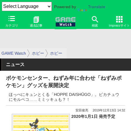
Powered by
Translate
カテゴリ
過去記事
検索
Impressサイト
GAME Watch
ホビー
ホビー
ニュース
ポケモンセンター、ねずみ年に合わせ「ねずみポ
ケモン」グッズを展開決定
ほっぺにキュンとくる「HOPPE DAISHŪGO」。ピカチュウ
にモルペコ……ミミッキュも？！
安田俊亮
2019年12月13日 14:32
2020年1月1日 発売予定