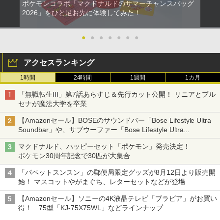
ポケモンコラボ「マクドナルドのサマーチャンスバッグ
2026」をひと足お先に体験してみた！
●
●
●
●
●
●
●
アクセスランキング
1時間
24時間
1週間
1カ月
「無職転生III」第7話あらすじ＆先行カット公開！ リニアとプル
セナが魔法大学を卒業
【Amazonセール】BOSEのサウンドバー「Bose Lifestyle Ultra
Soundbar」や、サブウーファー「Bose Lifestyle Ultra
Subwoofer」などお買い得！
マクドナルド、ハッピーセット「ポケモン」発売決定！
ポケモン30周年記念で30匹が大集合
「パペットスンスン」の郵便局限定グッズが8月12日より販売開
始！ マスコットやがまぐち、レターセットなどが登場
【Amazonセール】ソニーの4K液晶テレビ「ブラビア」がお買い
得！ 75型「KJ-75X75WL」などラインナップ