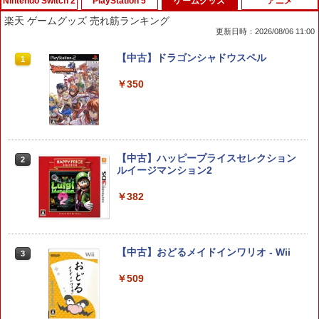
Nintendo Switch 2
PlayStation 5
ゲームグッズ
アニメ
楽天 ゲームグッズ 売れ筋ランキング
更新日時：2026/08/06 11:00
Switch2 冷却ファン Nintendo switch 2
【中古】【18歳以上対象】Saints Row
【中古】ドラゴンシャドウスペル
1
1
1
ドック 対応 スイッチ2 NS2 ドック 放熱
(セインツロウ)ソフト:プレイステーショ
ベース 冷却スタンド クーリングファン
ン5ソフト／アクション・ゲーム
￥350
圧送式 デュアルターボファン 自動ON/O
FF 3段階速度 静音設計 TVモード 熱対策
￥410
オーバーヒート防止 ゲーム機 周辺機器
ナノテープ付属 switch2 本体
￥2,999
【中古】ハッピープライスセレクション
【大容量】SILENT HILL f PS5対応 LIP1
2
2
ルイージマンション2
708 互換 バッテリー【PSE基準検品】ワ
イヤレスコントローラー SONY対応 ロワ
ジャパン アストロボット Destiny 2
￥382
任天堂純正品 Nintendo Switch タッチ
2
ペン Switch Switch2 スイッチ スイッチ
￥1,780
2 タッチペン 純正 スタイラスペン Ninte
ndo ニンテンドースイッチ ニンテンド
【中古】おどるメイドインワリオ - Wii
3
ースイッチ2 静電式 タッチ操作 ゲームア
クセサリー 正規品 4902370543421
STRASSE RCZ01用 コントローラーホル
3
￥509
ダー 左側 左右兼用 ゲームパッド PS4 P
￥3,450
S5 コントローラースタンド ゲームパッ
ド 収納[コックピット レースゲーム]