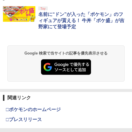
￥1,780
スプラトゥーン レイダース|オンライン
PlayStation 5 デジタル・エディション
Xbox プリペイドカード 10,000円 デジ
劇場版「鬼滅の刃」無限城編 第一章 猗
Toy
1
1
1
1
コード版
日本語専用 Console Language: Japan
タルコード 【旧 Xbox ギフトカード】
窩座再来 通常版 [Blu-ray]
名前に“ドン”が入った「ポケモン」のフ
ese only (CFI-2200B01)
[オンラインコード]
ィギュアが貰える！ 牛丼「ポケ盛」が吉
￥5,832
￥3,964
野家にて登場予定
￥55,000
￥10,000
劇場版 鬼滅の刃 無限城編 第一章
2
猗窩座再来 (完全生産限定版／本編154分
＋特典178分／輸出不可/本編Blu-ray+2C
D＋特典Blu-ray)[ANZX-18501]【発売
スプラトゥーン レイダース -Switch2
劇場版「鬼滅の刃」無限城編 第一章 猗
日】2026/7/29【Blu-rayDisc】
Beast of Reincarnation -PS5 【特典】
Xbox プリペイドカード 3,000円 デジタ
2
2
2
2
Google 検索で当サイトの記事を優先表示させる
窩座再来 通常版 [DVD]
プロダクトコード 封入
ルコード 【旧 Xbox ギフトカード】 [オ
ンラインコード]
￥6,455
￥11,000
￥3,523
￥7,286
￥3,000
転生したら第七王子だったので、気まま
3
に魔術を極めます 第2期 1《特装限定
Nintendo Switch 2(日本語・国内専用)
劇場版「鬼滅の刃」無限城編 第一章 猗
【純正品】ディスクドライブ(CFI-ZDD1
3
3
版》 (初回限定) 【Blu-ray】
Xbox プリペイドカード 1,000円 デジタ
3
3
窩座再来 完全生産限定版 [Blu-ray]
J) PlayStation 5
関連リンク
ルコード 【旧 Xbox ギフトカード】 [オ
￥55,095
ンラインコード]
￥17,424
￥8,698
￥11,849
□ポケモンのホームページ
￥1,000
□プレスリリース
【楽天ブックス限定連動購入特典】『無
4
【純正品】DualSense ワイヤレスコン
職転生3 ～異世界行ったら本気だす～』
ニンテンドープリペイド番号 9000円|オ
4
4