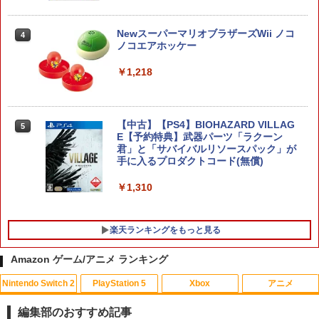
￥2,981
テーブルモード専用 ポータブルUSBハブ
3
NewスーパーマリオブラザーズWii ノコ
4
スタンド 2ポート for Nintendo Switch
ノコエアホッケー
2
【特典】AKIBA LOST PS5版(【初回封
4
￥1,218
￥3,980
入特典】ゲーム内デジタルアイテム（特
典スチル画像）)
￥5,507
【中古】【PS4】BIOHAZARD VILLAG
5
【特典】アナザーエデン ビギンズ Ninte
4
E【予約特典】武器パーツ「ラクーン
ndo Switch 2 Edition(【早期購入封入
君」と「サバイバルリソースパック」が
特典】シリアルコード)
手に入るプロダクトコード(無償)
【店内全品P10倍 8/4〜要エントリー】
5
￥4,931
【中古】[PS5] プラグマタ(PRAGMATA)
￥1,310
通常版 カプコン(20260417)
￥5,640
アークシステムワークス 【Switch2】デ
楽天ランキングをもっと見る
5
イヴ・ザ・ダイバー COMPLETE EDITI
ON [NXS-P-A8XTC NSW2 デイブ ザ ダ
Amazon ゲーム/アニメ ランキング
イバ- コンプリ-ト エディション]
Nintendo Switch 2
PlayStation 5
Xbox
アニメ
￥5,740
【中古】カーズ MovieNEX [純正ブルー
1
レイ＋純正ケース]
編集部のおすすめ記事