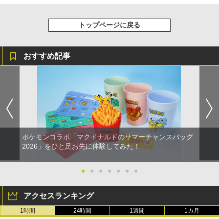
劇場版「鬼滅の刃」無限城編 第一章 猗
4
窩座再来 完全生産限定版 [Blu-ray]
トップページに戻る
￥8,698
おすすめ記事
【Amazon.co.jp限定】劇場版モノノ怪
5
第三章 蛇神 (オリジナル特典:オリジナル
巾着＋メーカー特典:【坤と離】二振りの
剣、十翼より来たる！スタジオ描き下ろ
しイラストボード付) [DVD]
￥8,800
ポケモンコラボ「マクドナルドのサマーチャンスバッグ
2026」をひと足お先に体験してみた！
●
●
●
●
●
●
●
アクセスランキング
1時間
24時間
1週間
1カ月