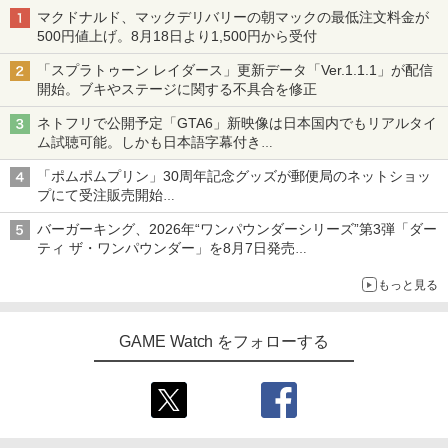
マクドナルド、マックデリバリーの朝マックの最低注文料金が
500円値上げ。8月18日より1,500円から受付
「スプラトゥーン レイダース」更新データ「Ver.1.1.1」が配信
開始。ブキやステージに関する不具合を修正
ネトフリで公開予定「GTA6」新映像は日本国内でもリアルタイ
ム試聴可能。しかも日本語字幕付き
Netflixから公式回答あり
「ポムポムプリン」30周年記念グッズが郵便局のネットショッ
プにて受注販売開始
「おもちもちもちクッション」など今年だけの限定商品が登場
バーガーキング、2026年“ワンパウンダーシリーズ”第3弾「ダー
ティ ザ・ワンパウンダー」を8月7日発売
「特製ガーリックマヨソース」を使用した超大型チーズバーガー
もっと見る
GAME Watch をフォローする