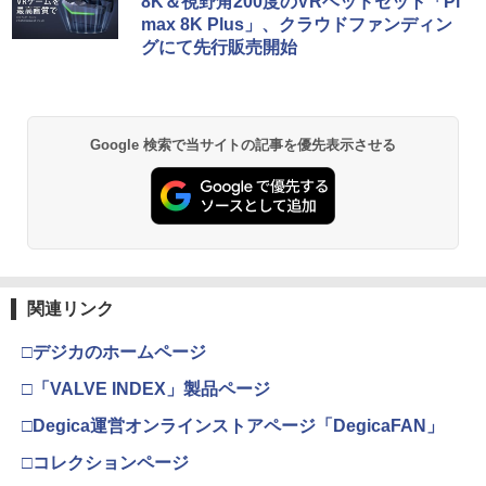
第三章 蛇神 (Amazon.co.jp限定オリジ
8K＆視野角200度のVRヘッドセット「Pi
ナル三方背収納ケース付きコレクション)
max 8K Plus」、クラウドファンディン
(オリジナル特典:オリジナル巾着＋メー
グにて先行販売開始
カー特典:【坤と離】二振りの剣、十翼よ
り来たる！スタジオ描き下ろしイラスト
ボード付) [Blu-ray]
￥10,780
Google 検索で当サイトの記事を優先表示させる
劇場版「鬼滅の刃」無限城編 第一章 猗
2
窩座再来 通常版 [Blu-ray]
￥3,964
関連リンク
□デジカのホームページ
劇場版「鬼滅の刃」無限城編 第一章 猗
3
窩座再来 通常版 [DVD]
□「VALVE INDEX」製品ページ
￥3,523
□Degica運営オンラインストアページ「DegicaFAN」
□コレクションページ