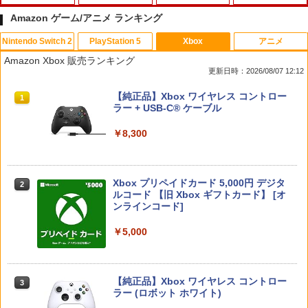
Amazon ゲーム/アニメ ランキング
Nintendo Switch 2
PlayStation 5
Xbox
アニメ
【当店独自で＋P10倍★要エントリー】
PS5 スティックカバー コントローラー
【中古】トモダチコレクション
【中古】【未使用品】ミラベルと魔法だ
1
1
1
1
Amazon Xbox 販売ランキング
【新品】【お取り寄せ】[ACC][Switch2]
交換用 スティックキャップ PS4 コント
らけの家 MovieNEX [DVDのみ]
更新日時：2026/08/07 12:12
ぬいポーチ for Nintendo Swich 2(ニン
ローラー / PS5 コントローラー / PS5 コ
￥466
テンドースイッチ2) メタモン 任天堂ラ
ントローラー Edge ハンドル 交換用 周
￥3,280
スプラトゥーン レイダース|オンライン
PlayStation 5 デジタル・エディション
【純正品】Xbox ワイヤレス コントロー
イセンス商品 HORI(NSX-185)(2026071
辺機器 ホコリ防止 全面保護 快適なグリ
1
1
1
コード版
日本語専用 Console Language: Japan
ラー + USB-C® ケーブル
6)
ップ 取付簡単 DualSense DualShock4
ese only (CFI-2200B01)
対応 ブラック 2個入
￥5,832
￥8,300
￥6,150
【中古】たまごっちのプチプチおみせっ
2
￥55,000
￥630
千と千尋の神隠し 舞台版ダブルキャスト
2
ち
(2023年版) ブルーレイ【Blu-ray】
￥529
Xbox プリペイドカード 5,000円 デジタ
コーエーテクモゲームス 真・三國無双2
￥5,480
2
2
スプラトゥーン レイダース -Switch2
Beast of Reincarnation -PS5 【特典】
ルコード 【旧 Xbox ギフトカード】 [オ
2
with 猛将伝 Remastered【Switch 2】
【中古】【PS5】Ed-0: Zombie Uprisin
2
2
プロダクトコード 封入
ンラインコード]
POTPABCVA [POTPABCVA]
g 【CEROレーティング「Z」】
￥6,455
￥7,286
￥5,000
【中古】牧場物語 キラキラ太陽となかま
￥6,640
￥1,079
3
たち
『映画 ラブライブ！蓮ノ空女学院スクー
3
ルアイドルクラブ Bloom Garden Part
y』(特装限定版)【Blu-ray】 [ 矢立肇 ]
￥752
【純正品】Xbox ワイヤレス コントロー
【特典】ファイナルファンタジー レゾナ
3
3
Nintendo Switch 2(日本語・国内専用)
【純正品】ディスクドライブ(CFI-ZDD1
3
【中古】PS5 ホグワーツ・レガシー
ラー (ロボット ホワイト)
￥8,580
3
ンス Switch2版(【初回封入特典】魔導
3
J) PlayStation 5
船＆かけだし騎士の応援パック・かけだ