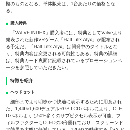
拠のものとなる。単体販売は、1台あたりの価格とな
る。
購入特典
「VALVE INDEX」購入者には、特典としてValveより
発表された新作VRゲーム「Half-Life: Alyx」が配布され
る予定だ。「Half-Life: Alyx」は開発中のタイトルとな
り、特典内容は変更される可能性もある。特典の詳細
は、特典カード裏面に記載されているプロモーションペ
ージを参照していただきたい。
特徴を紹介
ヘッドセット
細部までより明瞭かつ快適に表示するために用意され
た、1,440×1,600デュアルRGB LCDパネルにより、OLE
Dパネルよりも50%多くのサブピクセル表示が可能。フ
ィルファクターもOLEDの3倍優れており、スクリーンド
ア効果を大幅に低減している。120Hzで動作する「VALV