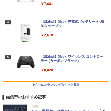
￥55,871
し騎士のスタートダッシュパック)
￥1,480
￥7,681
【中古】オーバーライド 2:スーパーメカ
4
￥11,849
リーグ ULTRAMAN DX Edition -Switch
￥6,910
ヤマトよ永遠に REBEL3199 7＜最終巻
4
＞【Blu-ray】 [ 西崎義展 ]
￥948
【純正品】Xbox 充電式バッテリー + US
4
【純正品】DualSense ワイヤレスコン
B-C ケーブル
￥8,751
ニンテンドープリペイド番号 9000円|オ
4
4
【送料無料】アンサー PS5（CFI-2000）
トローラー ミッドナイト ブラック(CFI-
ンラインコード版
4
ゼルダの伝説 ブレス オブ ザ ワイルド
4
用 ホコリキャッチャー2【ホコリ侵入防
ZCT2J01)
Nintendo Switch 2 Edition
￥2,618
止/USBキャップ/コントローラ用キャッ
￥9,000
【中古】ゼルダの伝説 時のオカリナ 3D
5
プ/統一デザイン/PS5（CFI-2000）両エ
￥10,737
￥7,680
ヤマトよ永遠に REBEL3199 6【Blu-ra
5
ディション対応】ANS-PSV031BK 色：
y】 [ 西崎義展 ]
￥1,803
ブラック
【純正品】Xbox ワイヤレス コントロー
￥8,751
ニンテンドープリペイド番号 5000円|オ
5
5
￥2,332
【純正品】DualSense ワイヤレスコン
ラー (カーボンブラック)
ンラインコード版
5
トローラー(CFI-ZCT2J)
任天堂 【Switch2】ゼルダの伝説 ブレス
5
オブ ザ ワイルド Nintendo Switch 2 Ed
￥8,020
￥5,000
ition [NXS-P-AAAAH NSW2 ゼルダノデ
￥10,737
【レビュー評価上昇中】 新型 PS5 Slim /
ンセツ ブレス オブ ザ ワイルド]
5
PS5 Pro 冷却ファン PS5スリム用 冷却
Amazonランキングをもっと見る
ファン 自動温度検出 3段階風速調整 LED
￥7,710
ライト USB付き 低騒音 急速冷却 放熱
プレステ5スリム用 ディスク/デジタル版
編集部のおすすめ記事
対応 PS5 周辺機器 PS5 Pro 新型PS5
【Amazon.co.jp限定】劇場版モノノ怪
VR
1
￥2,580