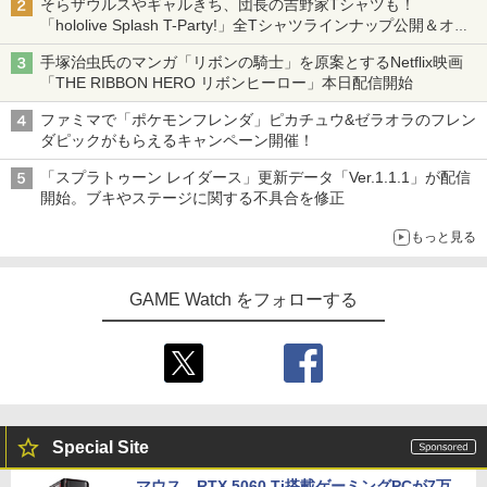
そらザウルスやギャルきち、団長の吉野家Tシャツも！
「hololive Splash T-Party!」全Tシャツラインナップ公開＆オン
ライン販売開始
手塚治虫氏のマンガ「リボンの騎士」を原案とするNetflix映画
「THE RIBBON HERO リボンヒーロー」本日配信開始
ファミマで「ポケモンフレンダ」ピカチュウ&ゼラオラのフレン
ダピックがもらえるキャンペーン開催！
「スプラトゥーン レイダース」更新データ「Ver.1.1.1」が配信
開始。ブキやステージに関する不具合を修正
もっと見る
GAME Watch をフォローする
Special Site
マウス、RTX 5060 Ti搭載ゲーミングPCが7万