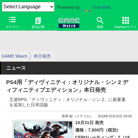
Powered by
Translate
カテゴリ
過去記事
検索
Impressサイト
GAME Watch
本日発売
ニュース
PS4用「ディヴィニティ：オリジナル・シン 2 デ
ィフィニティブエディション」本日発売
王道RPG「ディヴィニティ：オリジナル・シン 2」に新要素
を追加した日本語版
長岡 頼（クラフル）
2019年10月31日 00:00
10月31日 発売
価格：7,800円（税別）
CEROレーティング：Z（18