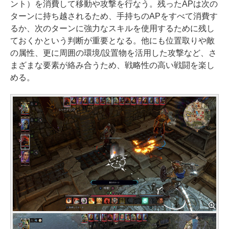
ント）を消費して移動や攻撃を行なう。残ったAPは次の
ターンに持ち越されるため、手持ちのAPをすべて消費す
るか、次のターンに強力なスキルを使用するために残し
ておくかという判断が重要となる。他にも位置取りや敵
の属性、更に周囲の環境/設置物を活用した攻撃など、さ
まざまな要素が絡み合うため、戦略性の高い戦闘を楽し
める。