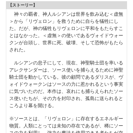
【ストーリー】
神々の覇者、神人ルシアンは世界を飲み込む＜虚無
＞から「リヴェロン」を救うために自らを犠牲にし
た。だが、神の犠牲もリヴェロンに平和をもたらすこ
とはなかった。＜虚無＞の使いであるヴォイドウォー
クンが台頭し、世界に死、破壊、そして恐怖がもたら
された。
ルシアンの息子にして、現在、神聖騎士団を率いる
アレクサンダーは、ソース使いを捕らえるために神聖
騎士団を動かしている。彼の顧問であるダリスが、ヴ
ォイドウォークンはソースの力に惹かれるという事実
に気づいたのだ。本作は、哀れにも捕らえられたソー
ス使いたちが、その力を封印され、孤島に送られると
ころより幕を開ける。
※ソースとは、「リヴェロン」に存在するエネルギー
物質。人類にとっては未知の存在であるが、稀にソー
スの力を利用し、強力な魔法を使用できる者たちが存