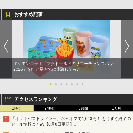
おすすめ記事
ポケモンコラボ「マクドナルドのサマーチャンスバッグ
2026」をひと足お先に体験してみた！
●
●
●
●
●
●
●
アクセスランキング
1時間
24時間
1週間
1カ月
「オクトパストラベラー」70%オフで1,643円！ もうすぐ終了の
セール情報まとめ【8月8日更新】
ニンテンドーeショップでは「大神 絶景版」が67%オフで990円