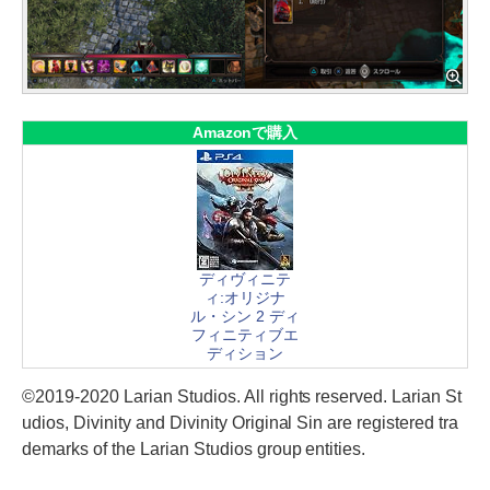
Amazonで購入
ディヴィニテ
ィ:オリジナ
ル・シン 2 ディ
フィニティブエ
ディション
©2019-2020 Larian Studios. All rights reserved. Larian St
udios, Divinity and Divinity Original Sin are registered tra
demarks of the Larian Studios group entities.