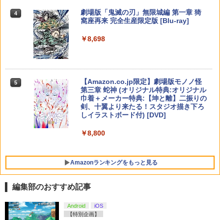
itch2 コントローラー 最新モデル 最新フ
￥10,737
「劇場版 あの日見た花の名前を僕達はま
劇場版「鬼滅の刃」無限城編 第一章 猗
5
4
ァームウェア プロコン プロコン2 プロコ
だ知らない。」4K Ultra HD Blu-ray(通
窩座再来 完全生産限定版 [Blu-ray]
ントローラー スイッチ2 スイッチ Switc
グランツーリスモ7 PS5版
【国内正規品】Thrustmaster スラスト
4
5
常版)【4K ULTRA HD】 [ 超平和バスタ
h コントローラー ワイヤレスコントロー
マスター TH8S シフター - PC、PS4、P
ニンテンドープリペイド番号 5000円|オ
ーズ ]
5
￥8,698
ラー 連射機能 ワイヤレス switch2コン
￥3,779
【純正品】DualSense ワイヤレスコン
S5、PS5 Pro、Xbox One、Xbox Serie
ンラインコード版
5
トローラ Switch2コントローラー
トローラー(CFI-ZCT2J)
s X|S 対応の高精度 H パターン シフター
￥6,658
￥5,000
￥2,960
￥10,737
￥14,141
【Amazon.co.jp限定】劇場版モノノ怪
5
第三章 蛇神 (オリジナル特典:オリジナル
【特典】真・三國無双2 with 猛将伝 Re
5
巾着＋メーカー特典:【坤と離】二振りの
【特典】テイルズ オブ エターニア リマ
mastered PS5版(【早期購入封入特
5
剣、十翼より来たる！スタジオ描き下ろ
スター Switch2版(【早期購入特典】超
典】「赤兎鐙『真・三國無双2』レトロ
しイラストボード付) [DVD]
冒険お役立ちセット)
スタイル」DLC)
￥8,800
￥3,722
￥6,358
Amazonランキングをもっと見る
編集部のおすすめ記事
Android
iOS
【特別企画】