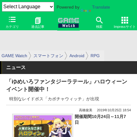
Powered by
Translate
カテゴリ
過去記事
検索
Impressサイト
GAME Watch
スマートフォン
Android
RPG
ニュース
「ゆめいろファンタジーラテール」ハロウィーン
イベント開催中！
特別なレイドボス「カボチャウィッチ」が出現
高橋俊美
2019年10月25日 18:54
開催期間10月24日～11月7
日