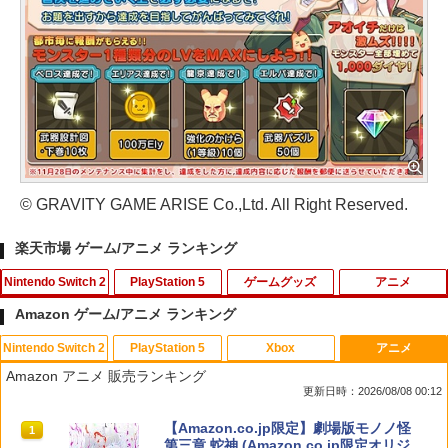
© GRAVITY GAME ARISE Co.,Ltd. All Right Reserved.
楽天市場 ゲーム/アニメ ランキング
Nintendo Switch 2
PlayStation 5
ゲームグッズ
アニメ
Amazon ゲーム/アニメ ランキング
Nintendo Switch 2
PlayStation 5
Xbox
アニメ
【10%OFFクーポン配布中】【365日完
エイムアップリング FPS EVOgames 日
U.C.ガンダムBlu-rayライブラリーズ 機
1
1
1
Amazon アニメ 販売ランキング
全保証】 Nintendo Switch2 保護フィル
本製 天然ゴム 6個セット PS5 PS4 Switc
動戦士ガンダム 逆襲のシャア【Blu-ra
更新日時：2026/08/08 00:12
ム 任天堂 Switch2 フィルム スイッチ2
h プロコン PC コントローラー用 エイム
y】 [ 古谷徹 ]
保護フィルム ブルーライトカット 7.9イ
アシスト リング スポンジ リコイル制御
スプラトゥーン レイダース|オンライン
PlayStation 5 デジタル・エディション
【純正品】Xbox ワイヤレス コントロー
【Amazon.co.jp限定】劇場版モノノ怪
ンチ 10H ガラスザムライ 液晶保護フィ
操作性向上 ゲーミング
1
1
1
1
￥3,344
コード版
日本語専用 Console Language: Japan
ラー + USB-C® ケーブル
第三章 蛇神 (Amazon.co.jp限定オリジ
ルム OVER`s オーバーズ TP01