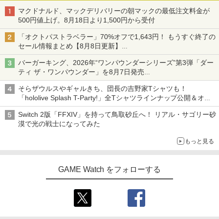
マクドナルド、マックデリバリーの朝マックの最低注文料金が
500円値上げ。8月18日より1,500円から受付
「オクトパストラベラー」70%オフで1,643円！ もうすぐ終了の
セール情報まとめ【8月8日更新】
ニンテンドーeショップでは「大神 絶景版」が67%オフで990円
バーガーキング、2026年“ワンパウンダーシリーズ”第3弾「ダー
ティ ザ・ワンパウンダー」を8月7日発売
「特製ガーリックマヨソース」を使用した超大型チーズバーガー
そらザウルスやギャルきち、団長の吉野家Tシャツも！
「hololive Splash T-Party!」全Tシャツラインナップ公開＆オン
ライン販売開始
Switch 2版「FFXIV」を持って鳥取砂丘へ！ リアル・サゴリー砂
漠で光の戦士になってみた
もっと見る
GAME Watch をフォローする