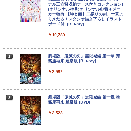
ese only (CFI-2200B01)
ナル三方背収納ケース付きコレクション)
￥1,980
(オリジナル特典:オリジナル巾着＋メー
￥5,832
￥8,300
￥1,480
カー特典:【坤と離】二振りの剣、十翼よ
￥55,000
「天気の子」Blu-rayスタンダード・エ
2
り来たる！スタジオ描き下ろしイラスト
ディション【Blu-ray】 [ 醍醐虎汰朗 ]
ボード付) [Blu-ray]
PRO FREAK Aoi V3 プロフリーク PS5
2
【純正品】Xbox ワイヤレス コントロー
【新品】【NS2H】ゲーム用セパレート
PS4 NS pro Aoi 凸型 FPS 無段階高さ調
2
￥4,290
2
￥10,780
スプラトゥーン レイダース -Switch2
Beast of Reincarnation -PS5 【特典】
ラー (ロボット ホワイト)
2
型クリアケース リラックマ[在庫品]
節profreak バージョン3 PS4 PS5 ninte
2
プロダクトコード 封入
ndo switch プロコン対応【定形外郵便
￥6,449
のみ送料無料】Playstation 5 特許取得
￥7,681
￥1,910
済み 日本製 しまリス堂
￥7,286
【特典付】【Blu-ray】【新品】 劇場版
3
劇場版「鬼滅の刃」無限城編 第一章 猗
2
「鬼滅の刃」無限城編 第一章 猗窩座再
窩座再来 通常版 [Blu-ray]
￥1,999
来 通常版 Blu-ray 佐賀
【純正品】Xbox ワイヤレス コントロー
3
￥3,982
【マラソン期間ポイント2倍＆クーポン
ラー (カーボンブラック)
3
￥4,950
Nintendo Switch 2(日本語・国内専用)
【純正品】ディスクドライブ(CFI-ZDD1
3
あり】【スイッチ2対応ケースあり】 Ni
3
J) PlayStation 5
ntendo Switch 2 Switch2 ケース 有機E
PRO FREAK V2 KURENAI ( フリーク +
￥8,020
3
￥55,871
L シンプル 名入れ 名前入れ 本体 スイッ
ゴムキャップ ) ショートタイプ 凸型 プ
チ ライト 任天堂 ニンテンドー 保護 カバ
￥11,849
ロフリーク PS5 PS4 NSpro FPS 高さ調
Thunderbolt Fantasy 東離劍遊紀4 4(完
劇場版「鬼滅の刃」無限城編 第一章 猗
4
ー 入れ物 コンパクト 収納
3
節 profreek バージョン2 nintendo swit
全生産限定版)【Blu-ray】 [ 鳥海浩輔 ]
窩座再来 通常版 [DVD]
ch プロコン対応【定形外郵便のみ送料
【純正品】Xbox 充電式バッテリー + US
4
無料】Playstation 5特許取得済み 日本
￥2,980
B-C ケーブル
￥6,436
￥3,523
製 しまリス堂
【純正品】DualSense ワイヤレスコン
ニンテンドープリペイド番号 9000円|オ
4
4
トローラー ミッドナイト ブラック(CFI-
ンラインコード版
￥2,618
￥3,490
ZCT2J01)
【7週連続1位】inklink公式 Switch / Sw
4
￥9,000