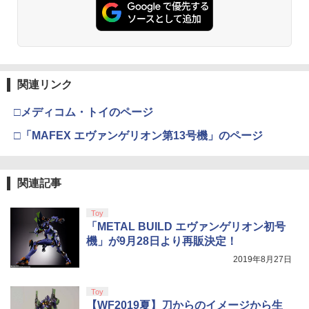
プロダクトコード 封入
化 ゴプラ ガッチャ 【充電ケーブルのみ
￥56,068
の販売です】
￥7,681
￥7,570
￥3,523
￥7,286
￥1,000
タカラトミー(TAKARA TOMY) パウ・パ
3
トロール ベーシックビークル ラブル ビ
ッグパワートラック
【純正品】Xbox ワイヤレス コントロー
【特典】Marvel’s Wolverine(【早期購
3
3
ラー (カーボンブラック)
入封入特典】DLC)
スプラトゥーン レイダース -Switch2
3
関連リンク
【Amazon.co.jp限定】劇場版モノノ怪
【純正品】ディスクドライブ(CFI-ZDD1
3
3
日本製 スティック 保護リング シリコン
￥3,043
3
第三章 蛇神 (Amazon.co.jp限定オリジ
J) PlayStation 5
リング Switchプロコン xbox PS4 PS5
￥8,020
￥7,620
￥6,445
ナル三方背収納ケース付きコレクション)
□メディコム・トイのページ
DualSense steam deck ROG Ally X ms
(オリジナル特典:オリジナル巾着＋メー
￥11,849
i claw AYANEO GPD onexplayer Legio
カー特典:【坤と離】二振りの剣、十翼よ
□「MAFEX エヴァンゲリオン第13号機」のページ
n Go アクセサリー コントローラー 粉吹
パプリカ【Blu-ray】 [ 筒井康隆 ]
4
り来たる！スタジオ描き下ろしイラスト
き 削れ防止 国産 リング10個入り ※アソ
【純正品】Xbox 充電式バッテリー + US
4
ボード付) [Blu-ray]
ートは各色4個で合計12個 Axisiz製
【新品】 Microsoft Flight Simulator 20
B-C ケーブル
￥3,954
4
【純正品】DualSense ワイヤレスコン
24 PS5 PlayStation 5 Flight Simulator
ニンテンドープリペイド番号 9000円|オ
4
4
￥10,780
関連記事
￥699
トローラー ミッドナイト ブラック(CFI-
フライトシミュレーター Microsoft
ンラインコード版
￥2,618
ZCT2J01)
￥8,200
￥9,000
Toy
￥10,737
「METAL BUILD エヴァンゲリオン初号
劇場版「鬼滅の刃」無限城編 第一章 猗
4
限定クーポンあり Switch2 ケース 即納
東京ゴッドファーザーズ【Blu-ray】 [ 江
4
5
機」が9月28日より再販決定！
窩座再来 完全生産限定版 [Blu-ray]
パステルカラー かわいい Nintendo スイ
守徹 ]
【国内正規品】Thrustmaster スラスト
5
ッチ2 対応 スイッチ スイッチツー ニン
2019年8月27日
マスター TH8S シフター - PC、PS4、P
【特典】三國志14 with パワーアップキ
ニンテンドープリペイド番号 5000円|オ
5
5
￥8,698
テンドー カバー ポーチ ストラップ 新型
【純正品】DualSense ワイヤレスコン
S5、PS5 Pro、Xbox One、Xbox Serie
ット Complete Edition PS5版(【早期
￥4,321
ンラインコード版
5
ジョイコン ソフト ケーブル 収納可能 ク
トローラー(CFI-ZCT2J)
s X|S 対応の高精度 H パターン シフター
購入封入特典】シナリオ「覇気雄心」)
Toy
リスマス ギフト プレゼント 送料無料
￥5,000
【WF2019夏】刀からのイメージから生