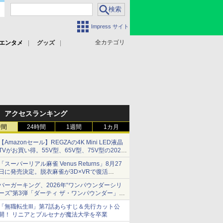
Impress サイト
全カテゴリ
エンタメ
グッズ
アクセスランキング
時間
24時間
1週間
1カ月
【Amazonセール】REGZAの4K Mini LED液晶
TVがお買い得。55V型、65V型、75V型の2026
年モデルがラインナップ
「スーパーリアル麻雀 Venus Returns」8月27
日に発売決定。脱衣麻雀が3D×VRで復活
発売から2週間は20%オフになるセールが実施
バーガーキング、2026年“ワンパウンダーシリ
ーズ”第3弾「ダーティ ザ・ワンパウンダー」を
8月7日発売
「無職転生III」第7話あらすじ＆先行カット公
「特製ガーリックマヨソース」を使用した超大
開！ リニアとプルセナが魔法大学を卒業
型チーズバーガー