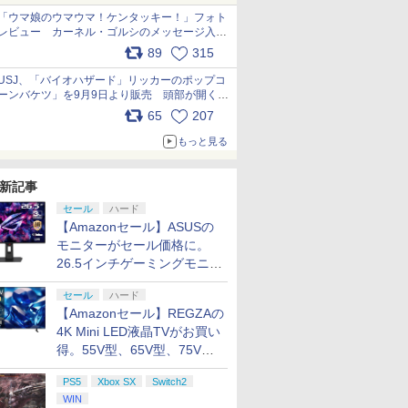
「ウマ娘のウマウマ！ケンタッキー！」フォト
レビュー カーネル・ゴルシのメッセージ入り
パッケージや描き下ろしトレカなどが登場
89
315
pic.x.com/PjnkR9vkXl
USJ、「バイオハザード」リッカーのポップコ
ーンバケツ」を9月9日より販売 頭部が開く仕
組み。味は恐怖を堪のう「味噌フレーバー」
65
207
pic.x.com/81MuXGahVM
もっと見る
新記事
セール
ハード
【Amazonセール】ASUSの
モニターがセール価格に。
26.5インチゲーミングモニタ
ー「ROG Strix OLED
セール
ハード
XG27ACDMS」限定モデルも
【Amazonセール】REGZAの
お買い得
4K Mini LED液晶TVがお買い
得。55V型、65V型、75V型
の2026年モデルがラインナ
PS5
Xbox SX
Switch2
ップ
WIN