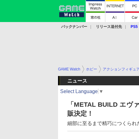
バックナンバー
リリース送付先
PS5
モバイル
eスポーツ
クラウド
PS
GAME Watch
ホビー
アクションフィギュ
ニュース
Select Language
▼
「METAL BUILD 
販決定！
細部に至るまで精巧につくられ