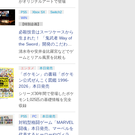
がオリジナルアートで登場
PS5
Xbox SX
Switch2
WIN
【特別企画】
必殺技音はスーツケースから
生まれた！ 「鬼武者 Way of
the Sword」開発のこだわり
を目撃！
清水寺や安井金比羅宮などでゲ
ームとリアル風景を比較も
エンタメ
本日発売
「ポケモン」の書籍「ポケモ
ン公式ぜんこく図鑑 1996-
2026」本日発売
シリーズ30年間で登場したポケ
モン1,025匹の基礎情報を完全
収録
PS5
PC
本日発売
対戦型格闘ゲーム「MARVEL
闘魂」本日発売。マーベルを
代表するヒーローやヴィラン