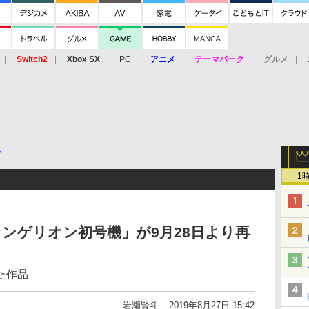
Switch2
Xbox SX
PC
アニメ
テーマパーク
グルメ
 Vita
3DS
アーケード
VR
ア
1
エヴァンゲリオン初号機」が9月28日より再
た作品
岩瀬賢斗
2019年8月27日 15:42