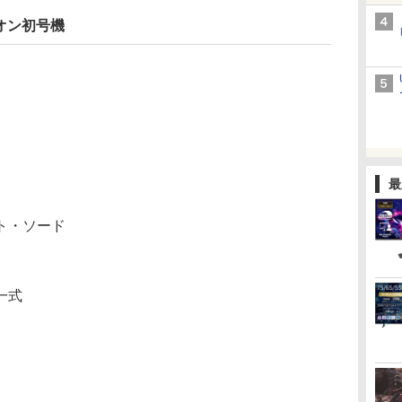
リオン初号機
最
ト・ソード
一式