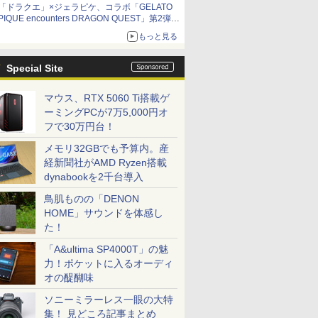
「ドラクエ」×ジェラピケ、コラボ「GELATO
PIQUE encounters DRAGON QUEST」第2弾が
本日発売
もっと見る
アイスカップに入ったスライムやわたぼう、ベ
ビーサタンなどがオリジナルアートで登場
Special Site
マウス、RTX 5060 Ti搭載ゲ
ーミングPCが7万5,000円オ
フで30万円台！
メモリ32GBでも予算内。産
経新聞社がAMD Ryzen搭載
dynabookを2千台導入
鳥肌ものの「DENON
HOME」サウンドを体感し
た！
「A&ultima SP4000T」の魅
力！ポケットに入るオーディ
オの醍醐味
ソニーミラーレス一眼の大特
集！ 見どころ記事まとめ