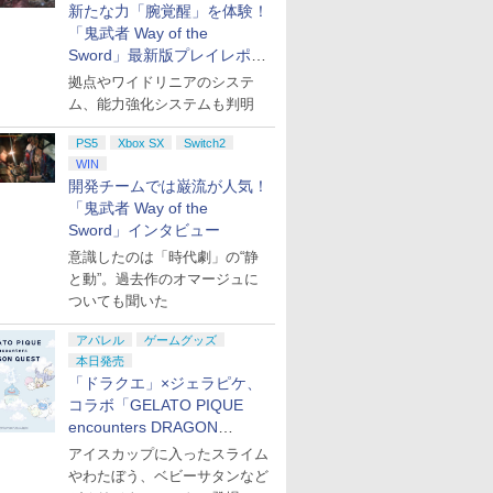
新たな力「腕覚醒」を体験！
「鬼武者 Way of the
Sword」最新版プレイレポー
ト
拠点やワイドリニアのシステ
ム、能力強化システムも判明
PS5
Xbox SX
Switch2
WIN
開発チームでは巌流が人気！
「鬼武者 Way of the
Sword」インタビュー
意識したのは「時代劇」の“静
と動”。過去作のオマージュに
ついても聞いた
アパレル
ゲームグッズ
本日発売
「ドラクエ」×ジェラピケ、
コラボ「GELATO PIQUE
encounters DRAGON
QUEST」第2弾が本日発売
アイスカップに入ったスライム
やわたぼう、ベビーサタンなど