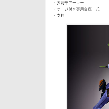
・脛前部アーマー
・ケージ付き専用台座一式
・支柱