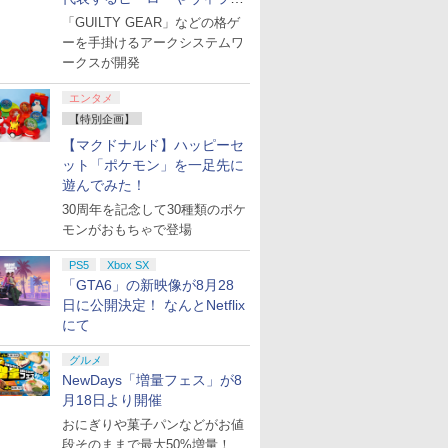
たちが登場
「GUILTY GEAR」などの格ゲ
ーを手掛けるアークシステムワ
ークスが開発
エンタメ
【特別企画】
【マクドナルド】ハッピーセ
ット「ポケモン」を一足先に
遊んでみた！
30周年を記念して30種類のポケ
モンがおもちゃで登場
PS5
Xbox SX
「GTA6」の新映像が8月28
日に公開決定！ なんとNetflix
にて
グルメ
NewDays「増量フェス」が8
月18日より開催
おにぎりや菓子パンなどがお値
段そのままで最大50%増量！