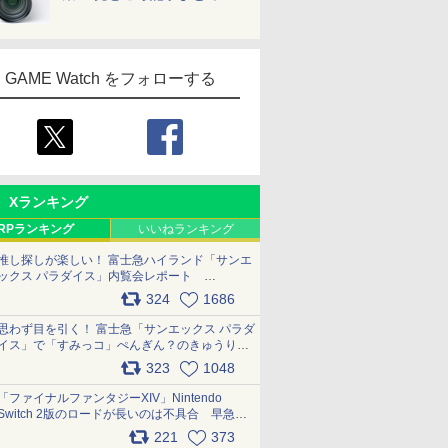
GAME Watch をフォローする
Xランキング
RPランキング
いいねランキング
推し探しが楽しい！ 富士急ハイランド「サンエ
ックス パラダイス」内覧会レポート
pic.x.com/p718c0QB0k
324
1686
思わず目を引く！ 富士急「サンエックス パラダ
イス」で「すみっコ」ぺんぎん？のきゅうりド
ッグを食べてみた イラストそのままのメニュ
323
1048
ー化に挑戦。これが意外にもおいしい
pic.x.com/Kgl04hZaeg
「ファイナルファンタジーXIV」Nintendo
Switch 2版のロードが長いのは不具合 早急に
アップデートできるよう対応中
221
373
pic.x.com/s9S3nRCAGa