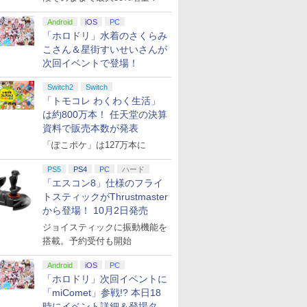
Android
iOS
PC
「ホロドリ」水着のさくらみ
こさん＆星街すいせいさんが
次回イベントで登場！
Switch2
Switch
「トモコレ わくわく生活」
は約800万本！ 任天堂の決算
資料で販売本数が発表
「ぽこポケ」は127万本に
PS5
PS4
PC
ハード
「エスコン8」仕様のフライ
トスティックがThrustmaster
から登場！ 10月2日発売
ジョイスティックに振動機能を
搭載。予約受付も開始
Android
iOS
PC
「ホロドリ」次回イベントに
「miComet」参戦!? 本日18
時にイベント詳細＆登場タレ