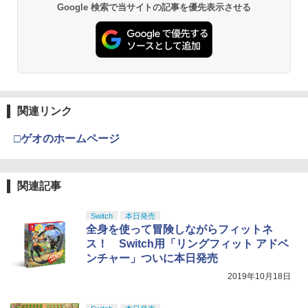
【純正品】Xbox ワイヤレス コントロー
2
Google 検索で当サイトの記事を優先表示させる
￥10,780
Beast of Reincarnation -PS5 【特典】
ラー (ロボット ホワイト)
2
プロダクトコード 封入
￥7,681
￥7,286
劇場版「鬼滅の刃」無限城編 第一章 猗
2
窩座再来 通常版 [Blu-ray]
【純正品】Xbox ワイヤレス コントロー
3
￥3,982
ラー (カーボンブラック)
関連リンク
【純正品】ディスクドライブ(CFI-ZDD1
3
J) PlayStation 5
￥8,020
□ゲオのホームページ
￥11,849
劇場版「鬼滅の刃」無限城編 第一章 猗
3
窩座再来 通常版 [DVD]
【純正品】Xbox 充電式バッテリー + US
4
関連記事
B-C ケーブル
￥3,523
【純正品】DualSense ワイヤレスコン
4
トローラー ミッドナイト ブラック(CFI-
￥2,618
Switch
本日発売
ZCT2J01)
全身を使って冒険しながらフィットネ
ス！ Switch用「リングフィット アドベ
￥10,737
劇場版「鬼滅の刃」無限城編 第一章 猗
ンチャー」ついに本日発売
4
窩座再来 完全生産限定版 [Blu-ray]
【国内正規品】Thrustmaster スラスト
2019年10月18日
5
マスター TH8S シフター - PC、PS4、P
￥8,698
【純正品】DualSense ワイヤレスコン
S5、PS5 Pro、Xbox One、Xbox Serie
5