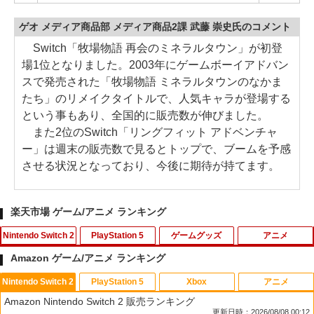
ゲオ メディア商品部 メディア商品2課 武藤 崇史氏のコメント
Switch「牧場物語 再会のミネラルタウン」が初登
場1位となりました。2003年にゲームボーイアドバン
スで発売された「牧場物語 ミネラルタウンのなかま
たち」のリメイクタイトルで、人気キャラが登場する
という事もあり、全国的に販売数が伸びました。
また2位のSwitch「リングフィット アドベンチャ
ー」は週末の販売数で見るとトップで、ブームを予感
させる状況となっており、今後に期待が持てます。
楽天市場 ゲーム/アニメ ランキング
Nintendo Switch 2
PlayStation 5
ゲームグッズ
アニメ
Amazon ゲーム/アニメ ランキング
Nintendo Switch 2
PlayStation 5
Xbox
アニメ
ダービースタリオン2 【Switch2】 POT-
【PS5 Slim 対応】PS5 Slim用 スタンド
【中古】白雪姫 MovieNEX [純正ブルー
1
1
1
Amazon Nintendo Switch 2 販売ランキング
P-AB73A
縦置き RGB コントローラー 充電スタン
レイ＋純正ケース]
更新日時：2026/08/08 00:12