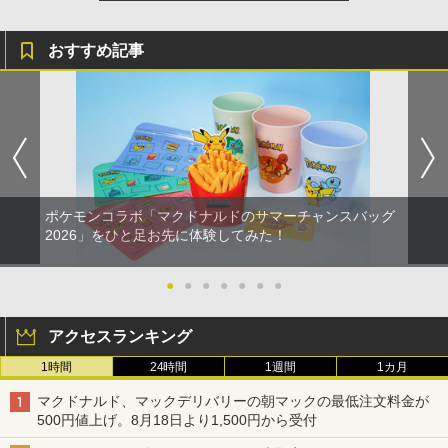
おすすめ記事
ポケモンコラボ「マクドナルドのサマーチャンスバッグ
2026」をひと足お先に体験してみた！
●
●
●
●
●
●
●
アクセスランキング
1時間
24時間
1週間
1カ月
マクドナルド、マックデリバリーの朝マックの最低注文料金が
500円値上げ。8月18日より1,500円から受付