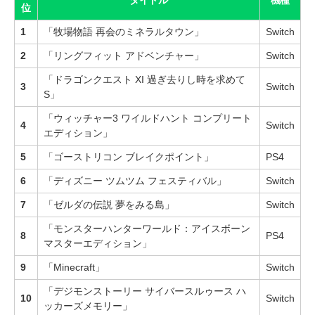
タイトル
機種
位
1
「牧場物語 再会のミネラルタウン」
Switch
2
「リングフィット アドベンチャー」
Switch
「ドラゴンクエスト XI 過ぎ去りし時を求めて
3
Switch
S」
「ウィッチャー3 ワイルドハント コンプリート
4
Switch
エディション」
5
「ゴーストリコン ブレイクポイント」
PS4
6
「ディズニー ツムツム フェスティバル」
Switch
7
「ゼルダの伝説 夢をみる島」
Switch
「モンスターハンターワールド：アイスボーン
8
PS4
マスターエディション」
9
「Minecraft」
Switch
「デジモンストーリー サイバースルゥース ハ
10
Switch
ッカーズメモリー」