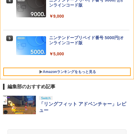
ニンテンドープリペイド番号 9000円|オ
4
ンラインコード版
￥2,438
￥9,000
【08/18入荷分☆】【新品】【NS2H】Ni
5
とーとつにエジプト神【Blu-ray】 [ 下野
5
ntendo Switch 2 Proコントローラー
紘 ]
Everdream Valley PS5版
￥9,980
ニンテンドープリペイド番号 5000円|オ
5
5
￥3,254
ンラインコード版
￥2,841
￥5,000
Amazonランキングをもっと見る
編集部のおすすめ記事
PlayStation 5 デジタル・エディション
【純正品】Xbox ワイヤレス コントロー
【Amazon.co.jp限定】劇場版モノノ怪
Switch
1
1
1
日本語専用 Console Language: Japan
ラー + USB-C® ケーブル
第三章 蛇神 (Amazon.co.jp限定オリジ
「リングフィット アドベンチャー」レビ
ese only (CFI-2200B01)
ナル三方背収納ケース付きコレクション)
ュー
(オリジナル特典:オリジナル巾着＋メー
￥8,300
カー特典:【坤と離】二振りの剣、十翼よ
￥55,000
り来たる！スタジオ描き下ろしイラスト
ボード付) [Blu-ray]