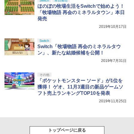
トローラー(CFI-ZCT2J)
s X|S 対応の高精度 H パターン シフター
Switch
本日発売
ほのぼの牧場生活をSwitchで始めよう！
￥10,737
￥14,141
「牧場物語 再会のミネラルタウン」本日
発売
【Amazon.co.jp限定】劇場版モノノ怪
5
第三章 蛇神 (オリジナル特典:オリジナル
2019年10月17日
巾着＋メーカー特典:【坤と離】二振りの
剣、十翼より来たる！スタジオ描き下ろ
しイラストボード付) [DVD]
Switch
Switch「牧場物語 再会のミネラルタウ
￥8,800
ン」、新たな結婚候補を公開！
2019年7月31日
その他
「ポケットモンスター ソード」が1位を
獲得！ ゲオ、11月3週目の新品ゲームソ
フト売上ランキングTOP10を発表
2019年11月25日
トップページに戻る