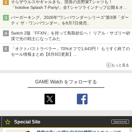
そらザウルスやギャルきち、団長の吉野家Tシャツも！
「hololive Splash T-Party!」全Tシャツラインナップ公開＆オン
ライン販売開始
バーガーキング、2026年“ワンパウンダーシリーズ”第3弾「ダー
ティ ザ・ワンパウンダー」を8月7日発売
「特製ガーリックマヨソース」を使用した超大型チーズバーガー
Switch 2版「FFXIV」を持って鳥取砂丘へ！ リアル・サゴリー砂
漠で光の戦士になってみた
「オクトパストラベラー」70%オフで1,643円！ もうすぐ終了の
セール情報まとめ【8月8日更新】
ニンテンドーeショップでは「大神 絶景版」が67%オフで990円
もっと見る
GAME Watch をフォローする
Special Site