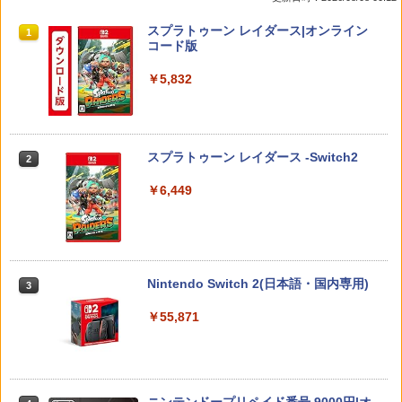
ド Blitzowl PS5用冷却ファン PS5周辺機
器 ディスク/デジタル 兼用
￥8,582
￥1,780
スプラトゥーン レイダース|オンライン
1
コード版
￥1,300
￥5,832
ファイアーエムブレム 万紫千紅
【中古】【未使用品】アナと雪の女王2
2
2
MovieNEX [DVDのみ]
【大容量】SILENT HILL f PS5対応 LIP1
2
708 互換 バッテリー【PSE基準検品】ワ
￥8,970
イヤレスコントローラー SONY対応 ロワ
￥2,980
スプラトゥーン レイダース -Switch2
2
ジャパン アストロボット Destiny 2
￥6,449
￥1,780
任天堂 【Switch2】マリオカート ワール
トイ・ストーリー4 【Blu-ray】
3
3
ド [BEE-P-AAAAA NSW2 マリオカ-ト
ワ-ルド]
￥2,992
ザ・ローグ：プリンス オブ ペルシャ P
3
S5版
Nintendo Switch 2(日本語・国内専用)
3
￥8,970
￥2,403
￥55,871
ズートピア 【Blu-ray】
スーパーボンバーマン コレクション Nin
4
4
tendo Switch 2 Edition 日本限定版
￥2,992
Minecraft PS5版
4
￥9,801